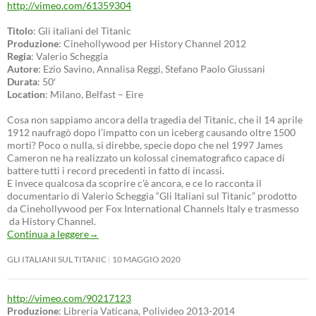
http://vimeo.com/61359304
Titolo
: Gli italiani del Titanic
Produzione
: Cinehollywood per History Channel 2012
Regia
: Valerio Scheggia
Autore
: Ezio Savino, Annalisa Reggi, Stefano Paolo Giussani
Durata
: 50′
Location
: Milano, Belfast – Eire
Cosa non sappiamo ancora della tragedia del Titanic, che il 14 aprile
1912 naufragò dopo l’impatto con un iceberg causando oltre 1500
morti? Poco o nulla, si direbbe, specie dopo che nel 1997 James
Cameron ne ha realizzato un kolossal cinematografico capace di
battere tutti i record precedenti in fatto di incassi.
E invece qualcosa da scoprire c’è ancora, e ce lo racconta il
documentario di Valerio Scheggia “Gli Italiani sul Titanic” prodotto
da Cinehollywood per Fox International Channels Italy e trasmesso
da History Channel.
Continua a leggere
→
GLI ITALIANI SUL TITANIC
10 MAGGIO 2020
http://vimeo.com/90217123
Produzione
: Libreria Vaticana, Polivideo 2013-2014