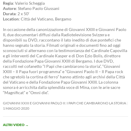
Regia
: Valerio Scheggia
Autore
: Stefano Paolo Giussani
Durata
: 2 x 50′
Location
: Città del Vaticano, Bergamo
In occasione della canonizzazione di Giovanni XXIII e Giovanni Paolo
II, due documentari diffusi dalla Radiotelevisione Svizzera e
disponibili su DVD, raccontano il lato inedito di due pontefici che
hanno segnato la storia. Filmati originali e documenti fino ad oggi
sconosciuti si alternano con la testimonianza del Cardinale Capovilla
e gli interventi del Cardinale Kasper e di Don Ezio Bolis, direttore
della Fondazione Papa Giovanni XXIII di Bergamo. I due DVD,
raccolti nel cofanetto “I Papi che cambiarono la storia”, “Giovanni
XXIII – Il Papa fuori programma” e “Giovanni Paolo II – Il Papa rock
che sgretolò la cortina di ferro” hanno attinto agli archivi della Città
del Vaticano e della Fondazione Papa Giovanni XXIII. La colonna
sonora è arricchita dalla splendida voce di Mina, con le arie sacre
“Magnificat” e “Omni die”.
GIOVANNI XXIII E GIOVANNI PAOLO II: I PAPI CHE CAMBIARONO LA STORIA
1 MAGGIO 2020
ALTRI VIDEO
→