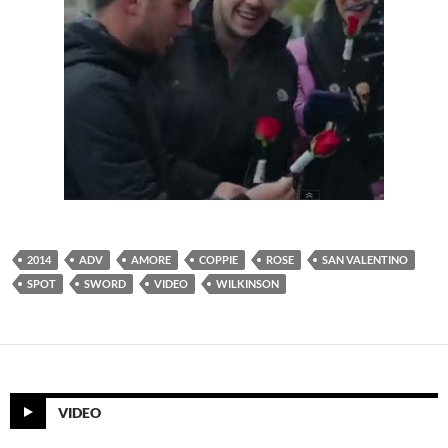
2014
ADV
AMORE
COPPIE
ROSE
SAN VALENTINO
SPOT
SWORD
VIDEO
WILKINSON
VIDEO