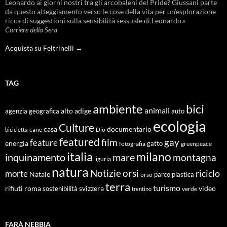
Leonardo ai giorni nostri tra gli arcobaleni del Pride? Giussani parte
da questo atteggiamento verso le cose della vita per un’esplorazione
ricca di suggestioni sulla sensibilità sessuale di Leonardo.»
Corriere della Sera
Acquista su Feltrinelli →
TAG
ambiente
bici
animali
alto adige
agenzia geografica
auto
ecologia
Culture
documentario
casa
cane
Dio
bicicletta
featured
film
gay
feature
energia
fotografia
gatto
greenpeace
italia
milano
inquinamento
mare
montagna
liguria
natura
Notizie
orsi
riciclo
morte
Natale
orso
parco
plastica
terra
turismo
roma
svizzera
video
rifiuti
sostenibilità
verde
trentino
FARÀ NEBBIA