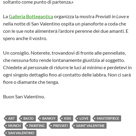
soltanto come punto di partenza.»
La
Galleria Bottegantica
organizza la mostra
Previati in Love
e
nella notte di San Valentino ospita un pianoforte a coda che
con le sue note alimenterà l’ardore perenne dei due amanti. E
spero anche il vostro.
Un consiglio. Noterete, trovandovi di fronte alle pennellate,
che nessuna foto rende lontanamente giustizia al soggetto.
Chiedete al personale di ridurre le luci al minimo e perdetevi in
ogni singolo dettaglio fino al contatto delle labbra. Non ci sarà
fiore o diamante che tenga.
Buon San Valentino.
ART
BACIO
BANKSY
KISS
LOVE
MASTERPIECE
MUNCH
PAINTING
PREVIATI
SAINT VALENTINE
SAN VALENTINO