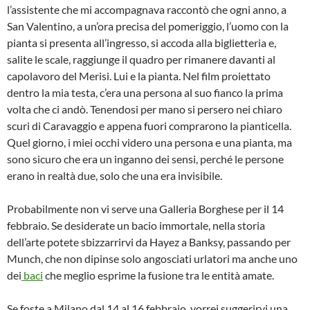
l’assistente che mi accompagnava raccontò che ogni anno, a
San Valentino, a un’ora precisa del pomeriggio, l’uomo con la
pianta si presenta all’ingresso, si accoda alla biglietteria e,
salite le scale, raggiunge il quadro per rimanere davanti al
capolavoro del Merisi. Lui e la pianta. Nel film proiettato
dentro la mia testa, c’era una persona al suo fianco la prima
volta che ci andò. Tenendosi per mano si persero nei chiaro
scuri di Caravaggio e appena fuori comprarono la pianticella.
Quel giorno, i miei occhi videro una persona e una pianta, ma
sono sicuro che era un inganno dei sensi, perché le persone
erano in realtà due, solo che una era invisibile.
Probabilmente non vi serve una Galleria Borghese per il 14
febbraio. Se desiderate un bacio immortale, nella storia
dell’arte potete sbizzarrirvi da Hayez a Banksy, passando per
Munch, che non dipinse solo angosciati urlatori ma anche uno
dei
baci
che meglio esprime la fusione tra le entità amate.
Se foste a Milano dal 14 al 16 febbraio, vorrei suggerirvi una