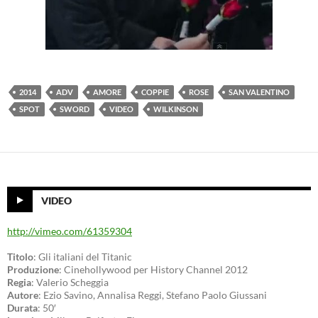
2014
ADV
AMORE
COPPIE
ROSE
SAN VALENTINO
SPOT
SWORD
VIDEO
WILKINSON
VIDEO
http://vimeo.com/61359304
Titolo
: Gli italiani del Titanic
Produzione
: Cinehollywood per History Channel 2012
Regia
: Valerio Scheggia
Autore
: Ezio Savino, Annalisa Reggi, Stefano Paolo Giussani
Durata
: 50′