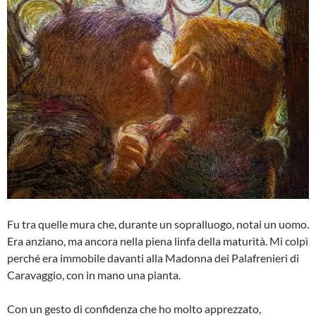
Fu tra quelle mura che, durante un sopralluogo, notai un uomo.
Era anziano, ma ancora nella piena linfa della maturità. Mi colpì
perché era immobile davanti alla Madonna dei Palafrenieri di
Caravaggio, con in mano una pianta.
Con un gesto di confidenza che ho molto apprezzato,