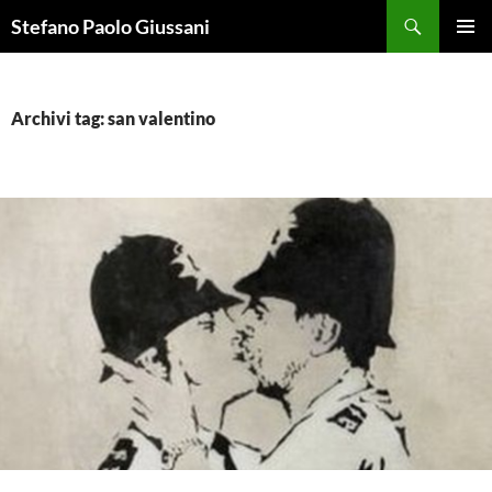
Vai
Cerca
Stefano Paolo Giussani
al
MENU
contenuto
PRINCI
Archivi tag: san valentino