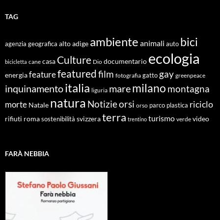
TAG
ambiente
bici
animali
alto adige
agenzia geografica
auto
ecologia
Culture
documentario
casa
cane
Dio
bicicletta
featured
film
gay
feature
energia
fotografia
gatto
greenpeace
italia
milano
inquinamento
mare
montagna
liguria
natura
Notizie
orsi
riciclo
morte
Natale
orso
parco
plastica
terra
turismo
roma
svizzera
video
rifiuti
sostenibilità
verde
trentino
FARÀ NEBBIA