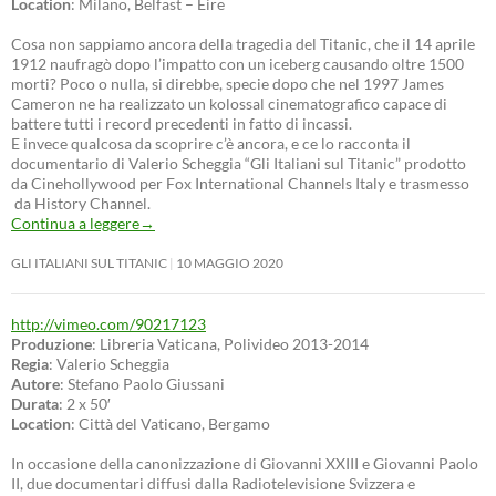
Location
: Milano, Belfast – Eire
Cosa non sappiamo ancora della tragedia del Titanic, che il 14 aprile
1912 naufragò dopo l’impatto con un iceberg causando oltre 1500
morti? Poco o nulla, si direbbe, specie dopo che nel 1997 James
Cameron ne ha realizzato un kolossal cinematografico capace di
battere tutti i record precedenti in fatto di incassi.
E invece qualcosa da scoprire c’è ancora, e ce lo racconta il
documentario di Valerio Scheggia “Gli Italiani sul Titanic” prodotto
da Cinehollywood per Fox International Channels Italy e trasmesso
da History Channel.
Continua a leggere
→
GLI ITALIANI SUL TITANIC
10 MAGGIO 2020
http://vimeo.com/90217123
Produzione
: Libreria Vaticana, Polivideo 2013-2014
Regia
: Valerio Scheggia
Autore
: Stefano Paolo Giussani
Durata
: 2 x 50′
Location
: Città del Vaticano, Bergamo
In occasione della canonizzazione di Giovanni XXIII e Giovanni Paolo
II, due documentari diffusi dalla Radiotelevisione Svizzera e