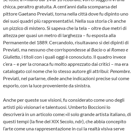
chicca, peraltro gratuita. A cent’anni dalla scomparsa del
pittore Gaetano Previati, torna nella città dove fu dipinto uno
dei suoi quadri più rappresentativi. Nella sua storia c’è anche
un pizzico di mistero. Si sapeva che la tela – oltre due metri di
altezza per quasi un metro di larghezza – fu esposta alla
Permanente del 1889. Cercandolo, risultavano sì dei dipinti di
Previati, ma nessuno che corrispondesse al
Bacio
o al
Romeo e
Giulietta
, i titoli con i quali oggi è conosciuto. Il quadro invece
c’era – e per la cronaca fu molto apprezzato dai critici – ma era
catalogato col nome che lo stesso autore gli attribuì:
Penombre
.
Previati, nel parlarne, diede anche indicazioni precise sul come
esporlo, con la luce proveniente da sinistra.
Anche per queste sue visioni, fu considerato come uno degli
artisti più visionari e talentuosi. Umberto Boccioni lo
descriverà in un articolo come:«il solo grande artista italiano, di
questi tempi (la fine del XIX Secolo, ndr), che abbia concepito
l’arte come una rappresentazione in cui la realtà visiva serve