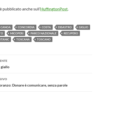
è pubblicato anche sull’
HuffingtonPost
.
CANOA
CONCORDIA
COSTA
DISASTRO
GIGLIO
TO
MICOPERI
PARCO NAZIONALE
RECUPERO
ITANIC
TOSCANA
TOSCANO
one
ENTE
 giallo
SIVO
 pranzo: Donare è comunicare, senza parole