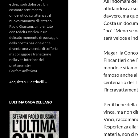
All’indomani dell
e di episodi dolorosi. Un
affidandosi ai s
costante sentimento
davvero, ma ques
omoerotico caratterizza il
nuovo romanzo di Stefano
Costa un documen
Paolo Giussani, ambientato
“no”. “Meno se n
con fedeltà storica in un
sarà veloce e in
delicato momento di passaggio
della nostra nazione e che
diventa una vicenda di sofferta
Magari la Concor
ma coraggiosa transizione
Fincantieri che l
nella vita interiore dei
protagonisti».
mondo e stiamo p
Corriere della Sera
famoso anche all
centenario del T
Acquista su Feltrinelli →
l’incravattament
L’ULTIMA ONDA DEL LAGO
Per il bene dell
vinca, ma non di
Vinci, raccomand
l’esperienza alla
materia, non ci 