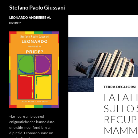
Cerca
Stefano Paolo Giussani
LEONARDO ANDREBBE AL
PRIDE?
TERRA DEGLI ORSI
LA LA
SULLO 
RECUPE
«Le figure ambigue ed
enigmatiche che hanno dato
MAMM
uno stile inconfondibile ai
dipinti di Leonardo sono un