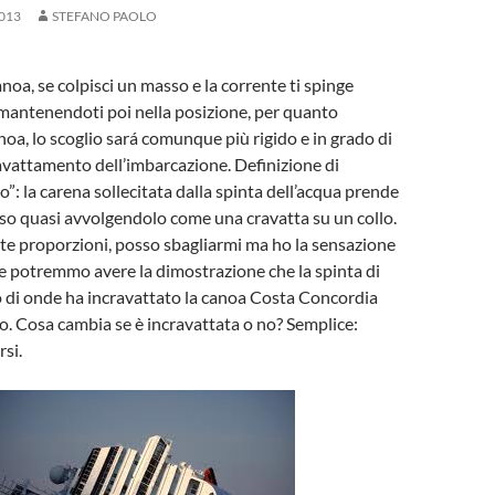
013
STEFANO PAOLO
noa, se colpisci un masso e la corrente ti spinge
 mantenendoti poi nella posizione, per quanto
noa, lo scoglio sará comunque più rigido e in grado di
avattamento dell’imbarcazione. Definizione di
”: la carena sollecitata dalla spinta dell’acqua prende
so quasi avvolgendolo come una cravatta su un collo.
te proporzioni, posso sbagliarmi ma ho la sensazione
e potremmo avere la dimostrazione che la spinta di
 di onde ha incravattato la canoa Costa Concordia
lio. Cosa cambia se è incravattata o no? Semplice:
si.