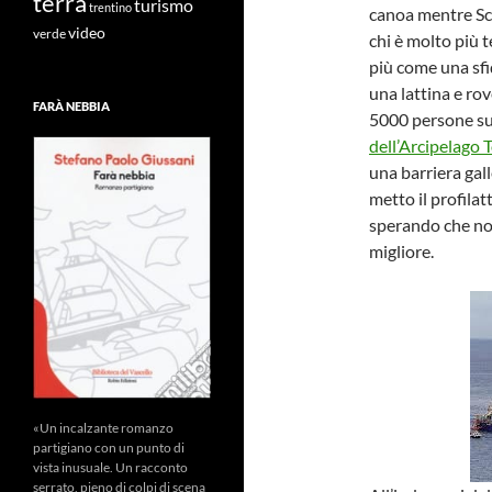
terra
turismo
trentino
canoa mentre Sc
video
verde
chi è molto più 
più come una sfid
una lattina e ro
FARÀ NEBBIA
5000 persone sul
dell’Arcipelago 
una barriera gall
metto il profilat
sperando che non
migliore.
«Un incalzante romanzo
partigiano con un punto di
vista inusuale. Un racconto
serrato, pieno di colpi di scena