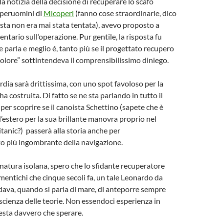
a notizia della decisione di recuperare lo scafo
uperuomini di
Micoperi
(fanno cose straordinarie, dico
ta non era mai stata tentata), avevo proposto a
tario sull’operazione. Pur gentile, la risposta fu
e parla e meglio é, tanto più se il progettato recupero
dolore” sottintendeva il comprensibilissimo diniego.
dia sarà drittissima, con uno spot favoloso per la
’ha costruita. Di fatto se ne sta parlando in tutto il
er scoprire se il canoista Schettino (sapete che è
’estero per la sua brillante manovra proprio nel
itanic?) passerà alla storia anche per
o più ingombrante della navigazione.
a natura isolana, spero che lo sfidante recuperatore
mentichi che cinque secoli fa, un tale Leonardo da
ava, quando si parla di mare, di anteporre sempre
 scienza delle teorie. Non essendoci esperienza in
resta davvero che sperare.