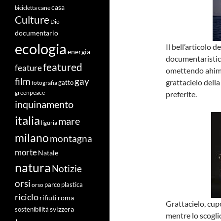
casa
cane
bicicletta
Culture
Dio
documentario
ecologia
Il bell’articolo del
energia
documentaristica
featured
feature
omettendo ahimé 
film
gay
grattacielo della
fotografia
gatto
greenpeace
preferite.
inquinamento
italia
mare
liguria
milano
montagna
morte
Natale
natura
Notizie
orsi
orso
parco
plastica
riciclo
roma
rifiuti
Grattacielo, cup
svizzera
sostenibilità
mentre lo scoglio 