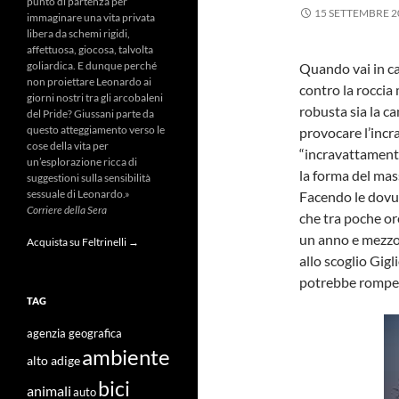
punto di partenza per
15 SETTEMBRE 2
immaginare una vita privata
libera da schemi rigidi,
affettuosa, giocosa, talvolta
goliardica. E dunque perché
Quando vai in ca
non proiettare Leonardo ai
contro la roccia
giorni nostri tra gli arcobaleni
robusta sia la ca
del Pride? Giussani parte da
questo atteggiamento verso le
provocare l’incr
cose della vita per
“incravattamento
un’esplorazione ricca di
la forma del mas
suggestioni sulla sensibilità
sessuale di Leonardo.»
Facendo le dovu
Corriere della Sera
che tra poche or
un anno e mezzo
Acquista su Feltrinelli →
allo scoglio Gig
potrebbe romper
TAG
agenzia geografica
ambiente
alto adige
bici
animali
auto