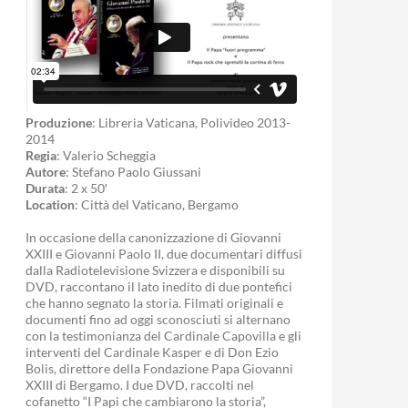
Produzione
: Libreria Vaticana, Polivideo 2013-
2014
Regia
: Valerio Scheggia
Autore
: Stefano Paolo Giussani
Durata
: 2 x 50′
Location
: Città del Vaticano, Bergamo
In occasione della canonizzazione di Giovanni
XXIII e Giovanni Paolo II, due documentari diffusi
dalla Radiotelevisione Svizzera e disponibili su
DVD, raccontano il lato inedito di due pontefici
che hanno segnato la storia. Filmati originali e
documenti fino ad oggi sconosciuti si alternano
con la testimonianza del Cardinale Capovilla e gli
interventi del Cardinale Kasper e di Don Ezio
Bolis, direttore della Fondazione Papa Giovanni
XXIII di Bergamo. I due DVD, raccolti nel
cofanetto “I Papi che cambiarono la storia”,