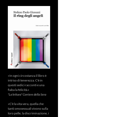
«In ogni circostanza il libro è
intriso di tenerezza. C'è in
questi sedici racconti e una
fiaba la felicità.»
"La lettura" Corriere della Sera
«C’è la vita vera, quella che
tanti omosessuali vivono sulla
loro pelle, la discriminazione, i