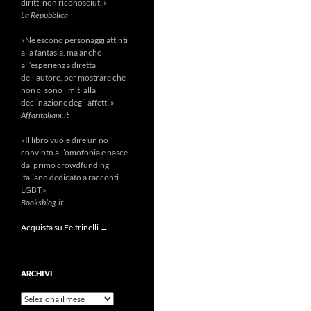
diritti non riconosciuti.»
La Repubblica
«Ne escono personaggi attinti
alla fantasia, ma anche
all’esperienza diretta
dell’autore, per mostrare che
non ci sono limiti alla
declinazione degli affetti.»
Affaritaliani.it
«Il libro vuole dire un no
convinto all’omofobia e nasce
dal primo crowdfunding
italiano dedicato a racconti
LGBT.»
Booksblog.it
Acquista su Feltrinelli →
ARCHIVI
Archivi