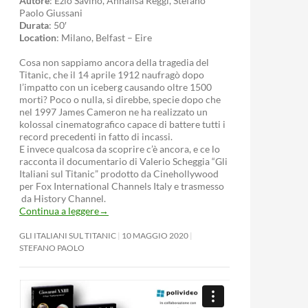
Autore
: Ezio Savino, Annalisa Reggi, Stefano
Paolo Giussani
Durata
: 50′
Location
: Milano, Belfast – Eire
Cosa non sappiamo ancora della tragedia del
Titanic, che il 14 aprile 1912 naufragò dopo
l’impatto con un iceberg causando oltre 1500
morti? Poco o nulla, si direbbe, specie dopo che
nel 1997 James Cameron ne ha realizzato un
kolossal cinematografico capace di battere tutti i
record precedenti in fatto di incassi.
E invece qualcosa da scoprire c’è ancora, e ce lo
racconta il documentario di Valerio Scheggia “Gli
Italiani sul Titanic” prodotto da Cinehollywood
per Fox International Channels Italy e trasmesso
da History Channel.
Continua a leggere
→
GLI ITALIANI SUL TITANIC
10 MAGGIO 2020
STEFANO PAOLO