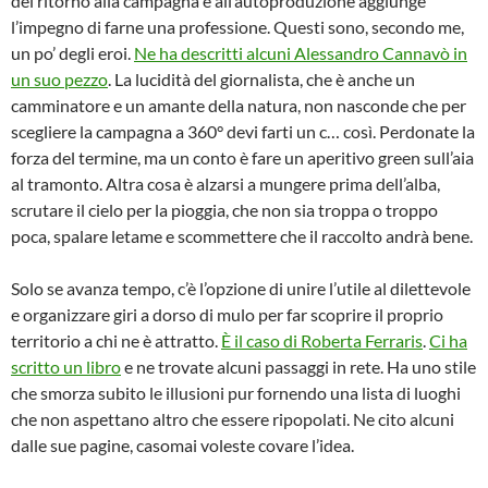
del ritorno alla campagna e all’autoproduzione aggiunge
l’impegno di farne una professione. Questi sono, secondo me,
un po’ degli eroi.
Ne ha descritti alcuni Alessandro Cannavò in
un suo pezzo
. La lucidità del giornalista, che è anche un
camminatore e un amante della natura, non nasconde che per
scegliere la campagna a 360° devi farti un c… così. Perdonate la
forza del termine, ma un conto è fare un aperitivo green sull’aia
al tramonto. Altra cosa è alzarsi a mungere prima dell’alba,
scrutare il cielo per la pioggia, che non sia troppa o troppo
poca, spalare letame e scommettere che il raccolto andrà bene.
Solo se avanza tempo, c’è l’opzione di unire l’utile al dilettevole
e organizzare giri a dorso di mulo per far scoprire il proprio
territorio a chi ne è attratto.
È il caso di Roberta Ferraris
.
Ci ha
scritto un libro
e ne trovate alcuni passaggi in rete. Ha uno stile
che smorza subito le illusioni pur fornendo una lista di luoghi
che non aspettano altro che essere ripopolati. Ne cito alcuni
dalle sue pagine, casomai voleste covare l’idea.