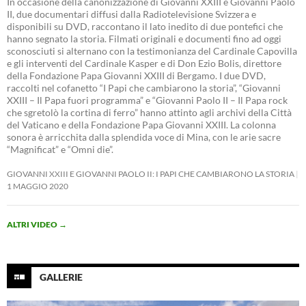
In occasione della canonizzazione di Giovanni XXIII e Giovanni Paolo
II, due documentari diffusi dalla Radiotelevisione Svizzera e
disponibili su DVD, raccontano il lato inedito di due pontefici che
hanno segnato la storia. Filmati originali e documenti fino ad oggi
sconosciuti si alternano con la testimonianza del Cardinale Capovilla
e gli interventi del Cardinale Kasper e di Don Ezio Bolis, direttore
della Fondazione Papa Giovanni XXIII di Bergamo. I due DVD,
raccolti nel cofanetto “I Papi che cambiarono la storia”, “Giovanni
XXIII – Il Papa fuori programma” e “Giovanni Paolo II – Il Papa rock
che sgretolò la cortina di ferro” hanno attinto agli archivi della Città
del Vaticano e della Fondazione Papa Giovanni XXIII. La colonna
sonora è arricchita dalla splendida voce di Mina, con le arie sacre
“Magnificat” e “Omni die”.
GIOVANNI XXIII E GIOVANNI PAOLO II: I PAPI CHE CAMBIARONO LA STORIA
1 MAGGIO 2020
ALTRI VIDEO
→
GALLERIE