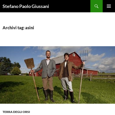
Vai
Cerca
Stefano Paolo Giussani
al
MENU
contenuto
PRINCI
Archivi tag: asini
TERRA DEGLI ORSI