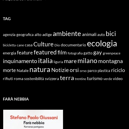
TAG
ambiente
bici
animali
alto adige
agenzia geografica
auto
ecologia
Culture
documentario
casa
cane
Dio
bicicletta
featured
film
gay
feature
energia
fotografia
gatto
greenpeace
italia
milano
inquinamento
mare
montagna
liguria
natura
Notizie
orsi
riciclo
morte
Natale
orso
parco
plastica
terra
turismo
roma
svizzera
video
rifiuti
sostenibilità
verde
trentino
FARÀ NEBBIA