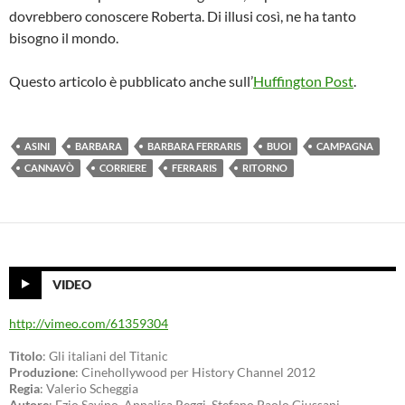
dovrebbero conoscere Roberta. Di illusi così, ne ha tanto
bisogno il mondo.
Questo articolo è pubblicato anche sull’
Huffington Post
.
ASINI
BARBARA
BARBARA FERRARIS
BUOI
CAMPAGNA
CANNAVÒ
CORRIERE
FERRARIS
RITORNO
VIDEO
http://vimeo.com/61359304
Titolo
: Gli italiani del Titanic
Produzione
: Cinehollywood per History Channel 2012
Regia
: Valerio Scheggia
Autore
: Ezio Savino, Annalisa Reggi, Stefano Paolo Giussani