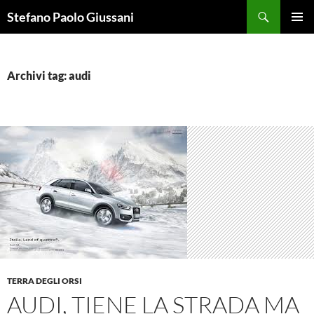
Vai
Cerca
Stefano Paolo Giussani
al
MENU
contenuto
PRINCI
Archivi tag: audi
TERRA DEGLI ORSI
AUDI, TIENE LA STRADA MA