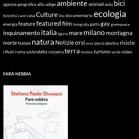
ambiente
bici
animali
alto adige
agenzia geografica
auto
ecologia
Culture
documentario
casa
cane
Dio
bicicletta
featured
film
gay
feature
energia
fotografia
gatto
greenpeace
italia
milano
inquinamento
mare
montagna
liguria
natura
Notizie
orsi
riciclo
morte
Natale
orso
parco
plastica
terra
turismo
roma
svizzera
video
rifiuti
sostenibilità
verde
trentino
FARÀ NEBBIA