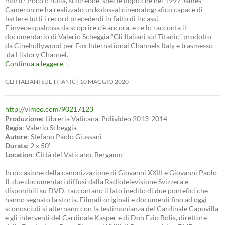
morti? Poco o nulla, si direbbe, specie dopo che nel 1997 James
Cameron ne ha realizzato un kolossal cinematografico capace di
battere tutti i record precedenti in fatto di incassi.
E invece qualcosa da scoprire c’è ancora, e ce lo racconta il
documentario di Valerio Scheggia “Gli Italiani sul Titanic” prodotto
da Cinehollywood per Fox International Channels Italy e trasmesso
da History Channel.
Continua a leggere
→
GLI ITALIANI SUL TITANIC
10 MAGGIO 2020
http://vimeo.com/90217123
Produzione
: Libreria Vaticana, Polivideo 2013-2014
Regia
: Valerio Scheggia
Autore
: Stefano Paolo Giussani
Durata
: 2 x 50′
Location
: Città del Vaticano, Bergamo
In occasione della canonizzazione di Giovanni XXIII e Giovanni Paolo
II, due documentari diffusi dalla Radiotelevisione Svizzera e
disponibili su DVD, raccontano il lato inedito di due pontefici che
hanno segnato la storia. Filmati originali e documenti fino ad oggi
sconosciuti si alternano con la testimonianza del Cardinale Capovilla
e gli interventi del Cardinale Kasper e di Don Ezio Bolis, direttore