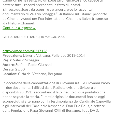
Cameron ne ha realizzato un kolossal cinematografico capace di
battere tutti i record precedenti in fatto di incassi.
E invece qualcosa da scoprire c’è ancora, e ce lo racconta il
documentario di Valerio Scheggia “Gli Italiani sul Titanic” prodotto
da Cinehollywood per Fox International Channels Italy e trasmesso
da History Channel.
Continua a leggere
→
GLI ITALIANI SUL TITANIC
10 MAGGIO 2020
http://vimeo.com/90217123
Produzione
: Libreria Vaticana, Polivideo 2013-2014
Regia
: Valerio Scheggia
Autore
: Stefano Paolo Giussani
Durata
: 2 x 50′
Location
: Città del Vaticano, Bergamo
In occasione della canonizzazione di Giovanni XXIII e Giovanni Paolo
II, due documentari diffusi dalla Radiotelevisione Svizzera e
disponibili su DVD, raccontano il lato inedito di due pontefici che
hanno segnato la storia. Filmati originali e documenti fino ad oggi
sconosciuti si alternano con la testimonianza del Cardinale Capovilla
e gli interventi del Cardinale Kasper e di Don Ezio Bolis, direttore
della Fondazione Papa Giovanni XXIII di Bergamo. I due DVD,