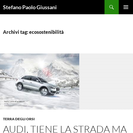
Vai
Cerca
Stefano Paolo Giussani
al
MENU
contenuto
PRINCI
Archivi tag: ecosostenibilità
TERRA DEGLI ORSI
AUDI, TIENE LA STRADA MA