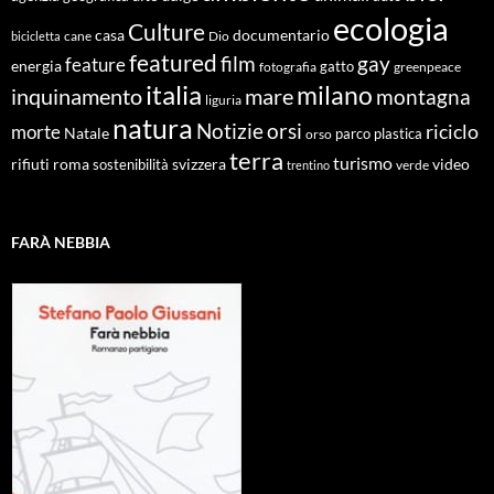
ecologia
Culture
documentario
casa
cane
Dio
bicicletta
featured
film
gay
feature
energia
fotografia
gatto
greenpeace
italia
milano
inquinamento
mare
montagna
liguria
natura
Notizie
orsi
riciclo
morte
Natale
orso
parco
plastica
terra
turismo
roma
svizzera
video
rifiuti
sostenibilità
verde
trentino
FARÀ NEBBIA