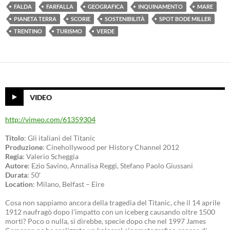
FALDA
FARFALLA
GEOGRAFICA
INQUINAMENTO
MARE
PIANETA TERRA
SCORIE
SOSTENIBILITÀ
SPOT BODE MILLER
TRENTINO
TURISMO
VERDE
VIDEO
http://vimeo.com/61359304
Titolo
: Gli italiani del Titanic
Produzione
: Cinehollywood per History Channel 2012
Regia
: Valerio Scheggia
Autore
: Ezio Savino, Annalisa Reggi, Stefano Paolo Giussani
Durata
: 50′
Location
: Milano, Belfast – Eire
Cosa non sappiamo ancora della tragedia del Titanic, che il 14 aprile
1912 naufragò dopo l’impatto con un iceberg causando oltre 1500
morti? Poco o nulla, si direbbe, specie dopo che nel 1997 James