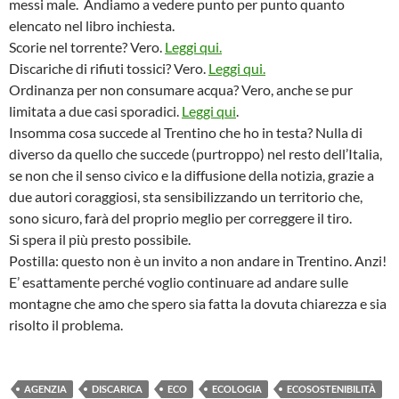
messi male. Andiamo a vedere punto per punto quanto
elencato nel libro inchiesta.
Scorie nel torrente? Vero.
Leggi qui.
Discariche di rifiuti tossici? Vero.
Leggi qui.
Ordinanza per non consumare acqua? Vero, anche se pur
limitata a due casi sporadici.
Leggi qui
.
Insomma cosa succede al Trentino che ho in testa? Nulla di
diverso da quello che succede (purtroppo) nel resto dell’Italia,
se non che il senso civico e la diffusione della notizia, grazie a
due autori coraggiosi, sta sensibilizzando un territorio che,
sono sicuro, farà del proprio meglio per correggere il tiro.
Si spera il più presto possibile.
Postilla: questo non è un invito a non andare in Trentino. Anzi!
E’ esattamente perché voglio continuare ad andare sulle
montagne che amo che spero sia fatta la dovuta chiarezza e sia
risolto il problema.
AGENZIA
DISCARICA
ECO
ECOLOGIA
ECOSOSTENIBILITÀ