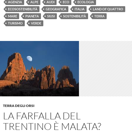
AGENZIA
ALPE
AUDI
ECO
ECOLOGIA
ECOSOSTENIBILITÀ
GEOGRAFICA
ITALIA
LAND OF QUATTRO
MARE
PIANETA
SIUSI
SOSTENIBILITÀ
TERRA
TURISMO
VERDE
TERRA DEGLI ORSI
LA FARFALLA DEL
TRENTINO È MALATA?