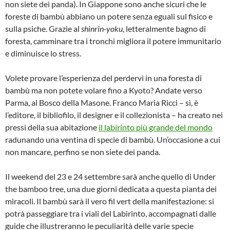
non siete dei panda). In Giappone sono anche sicuri che le
foreste di bambù abbiano un potere senza eguali sul fisico e
sulla psiche. Grazie al
shinrin-yoku
, letteralmente bagno di
foresta, camminare tra i tronchi migliora il potere immunitario
e diminuisce lo stress.
Volete provare l’esperienza del perdervi in una foresta di
bambù ma non potete volare fino a Kyoto? Andate verso
Parma, al Bosco della Masone. Franco Maria Ricci – sì, è
l’editore, il bibliofilo, il designer e il collezionista – ha creato nei
pressi della sua abitazione
il labirinto più grande del mondo
radunando una ventina di specie di bambù. Un’occasione a cui
non mancare, perfino se non siete dei panda.
Il weekend del 23 e 24 settembre sarà anche quello di Under
the bamboo tree, una due giorni dedicata a questa pianta dei
miracoli. Il bambù sarà il vero fil vert della manifestazione: si
potrà passeggiare tra i viali del Labirinto, accompagnati dalle
guide che illustreranno le peculiarità delle varie specie