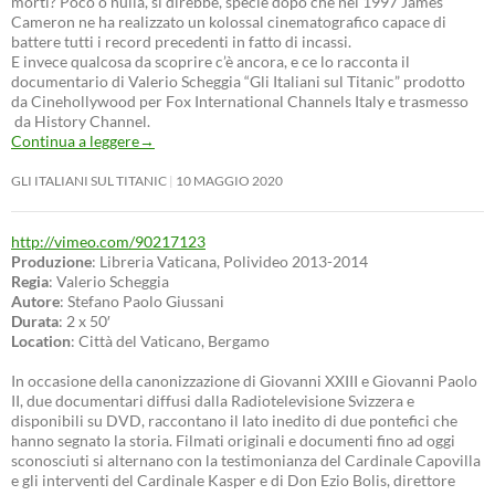
morti? Poco o nulla, si direbbe, specie dopo che nel 1997 James
Cameron ne ha realizzato un kolossal cinematografico capace di
battere tutti i record precedenti in fatto di incassi.
E invece qualcosa da scoprire c’è ancora, e ce lo racconta il
documentario di Valerio Scheggia “Gli Italiani sul Titanic” prodotto
da Cinehollywood per Fox International Channels Italy e trasmesso
da History Channel.
Continua a leggere
→
GLI ITALIANI SUL TITANIC
10 MAGGIO 2020
http://vimeo.com/90217123
Produzione
: Libreria Vaticana, Polivideo 2013-2014
Regia
: Valerio Scheggia
Autore
: Stefano Paolo Giussani
Durata
: 2 x 50′
Location
: Città del Vaticano, Bergamo
In occasione della canonizzazione di Giovanni XXIII e Giovanni Paolo
II, due documentari diffusi dalla Radiotelevisione Svizzera e
disponibili su DVD, raccontano il lato inedito di due pontefici che
hanno segnato la storia. Filmati originali e documenti fino ad oggi
sconosciuti si alternano con la testimonianza del Cardinale Capovilla
e gli interventi del Cardinale Kasper e di Don Ezio Bolis, direttore