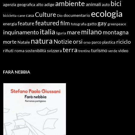
ambiente
bici
animali
alto adige
agenzia geografica
auto
ecologia
Culture
documentario
casa
cane
Dio
bicicletta
featured
film
gay
feature
energia
fotografia
gatto
greenpeace
italia
milano
inquinamento
mare
montagna
liguria
natura
Notizie
orsi
riciclo
morte
Natale
orso
parco
plastica
terra
turismo
roma
svizzera
video
rifiuti
sostenibilità
verde
trentino
FARÀ NEBBIA