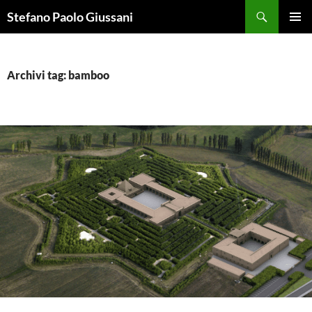
Vai
Cerca
Stefano Paolo Giussani
al
MENU
contenuto
PRINCI
Archivi tag: bamboo