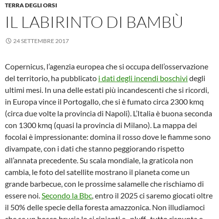
TERRA DEGLI ORSI
IL LABIRINTO DI BAMBÙ
24 SETTEMBRE 2017
Copernicus, l’agenzia europea che si occupa dell’osservazione
del territorio, ha pubblicato
i dati degli incendi boschivi
degli
ultimi mesi. In una delle estati più incandescenti che si ricordi,
in Europa vince il Portogallo, che si è fumato circa 2300 kmq
(circa due volte la provincia di Napoli). L’Italia è buona seconda
con 1300 kmq (quasi la provincia di Milano). La mappa dei
focolai è impressionante: domina il rosso dove le fiamme sono
divampate, con i dati che stanno peggiorando rispetto
all’annata precedente. Su scala mondiale, la graticola non
cambia, le foto del satellite mostrano il pianeta come un
grande barbecue, con le prossime salamelle che rischiamo di
essere noi.
Secondo la Bbc
, entro il 2025 ci saremo giocati oltre
il 50% delle specie della foresta amazzonica. Non illudiamoci
che se un bosco brucia lo si ripianti e -pluff- tutto rispunta e