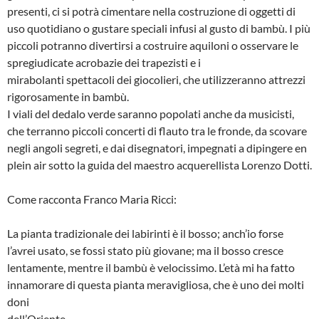
presenti, ci si potrà cimentare nella costruzione di oggetti di
uso quotidiano o gustare speciali infusi al gusto di bambù. I più
piccoli potranno divertirsi a costruire aquiloni o osservare le
spregiudicate acrobazie dei trapezisti e i
mirabolanti spettacoli dei giocolieri, che utilizzeranno attrezzi
rigorosamente in bambù.
I viali del dedalo verde saranno popolati anche da musicisti,
che terranno piccoli concerti di flauto tra le fronde, da scovare
negli angoli segreti, e dai disegnatori, impegnati a dipingere en
plein air sotto la guida del maestro acquerellista Lorenzo Dotti.
Come racconta Franco Maria Ricci:
La pianta tradizionale dei labirinti è il bosso; anch’io forse
l’avrei usato, se fossi stato più giovane; ma il bosso cresce
lentamente, mentre il bambù è velocissimo. L’età mi ha fatto
innamorare di questa pianta meravigliosa, che è uno dei molti
doni
dell’Oriente.