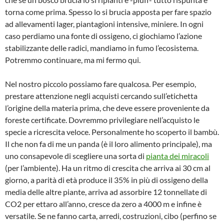
torna come prima. Spesso lo si brucia apposta per fare spazio
ad allevamenti lager, piantagioni intensive, miniere. In ogni
caso perdiamo una fonte di ossigeno, ci giochiamo l’azione
stabilizzante delle radici, mandiamo in fumo l’ecosistema.
Potremmo continuare, ma mi fermo qui.
Nel nostro piccolo possiamo fare qualcosa. Per esempio,
prestare attenzione negli acquisti cercando sull’etichetta
l’origine della materia prima, che deve essere proveniente da
foreste certificate. Dovremmo privilegiare nell’acquisto le
specie a ricrescita veloce. Personalmente ho scoperto il bambù.
Il che non fa di me un panda (è il loro alimento principale), ma
uno consapevole di scegliere una sorta di
pianta dei miracoli
(per l’ambiente). Ha un ritmo di crescita che arriva ai 30 cm al
giorno, a parità di età produce il 35% in più di ossigeno della
media delle altre piante, arriva ad assorbire 12 tonnellate di
CO2 per ettaro all’anno, cresce da zero a 4000 m e infine è
versatile. Se ne fanno carta, arredi, costruzioni, cibo (perfino se