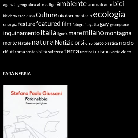
ambiente
bici
animali
alto adige
agenzia geografica
auto
ecologia
Culture
documentario
casa
cane
Dio
bicicletta
featured
film
gay
feature
energia
fotografia
gatto
greenpeace
italia
milano
inquinamento
mare
montagna
liguria
natura
Notizie
orsi
riciclo
morte
Natale
orso
parco
plastica
terra
turismo
roma
svizzera
video
rifiuti
sostenibilità
verde
trentino
FARÀ NEBBIA