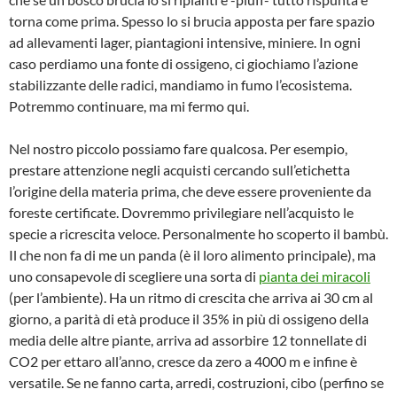
torna come prima. Spesso lo si brucia apposta per fare spazio
ad allevamenti lager, piantagioni intensive, miniere. In ogni
caso perdiamo una fonte di ossigeno, ci giochiamo l’azione
stabilizzante delle radici, mandiamo in fumo l’ecosistema.
Potremmo continuare, ma mi fermo qui.
Nel nostro piccolo possiamo fare qualcosa. Per esempio,
prestare attenzione negli acquisti cercando sull’etichetta
l’origine della materia prima, che deve essere proveniente da
foreste certificate. Dovremmo privilegiare nell’acquisto le
specie a ricrescita veloce. Personalmente ho scoperto il bambù.
Il che non fa di me un panda (è il loro alimento principale), ma
uno consapevole di scegliere una sorta di
pianta dei miracoli
(per l’ambiente). Ha un ritmo di crescita che arriva ai 30 cm al
giorno, a parità di età produce il 35% in più di ossigeno della
media delle altre piante, arriva ad assorbire 12 tonnellate di
CO2 per ettaro all’anno, cresce da zero a 4000 m e infine è
versatile. Se ne fanno carta, arredi, costruzioni, cibo (perfino se