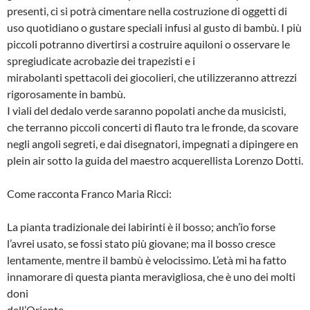
presenti, ci si potrà cimentare nella costruzione di oggetti di
uso quotidiano o gustare speciali infusi al gusto di bambù. I più
piccoli potranno divertirsi a costruire aquiloni o osservare le
spregiudicate acrobazie dei trapezisti e i
mirabolanti spettacoli dei giocolieri, che utilizzeranno attrezzi
rigorosamente in bambù.
I viali del dedalo verde saranno popolati anche da musicisti,
che terranno piccoli concerti di flauto tra le fronde, da scovare
negli angoli segreti, e dai disegnatori, impegnati a dipingere en
plein air sotto la guida del maestro acquerellista Lorenzo Dotti.
Come racconta Franco Maria Ricci:
La pianta tradizionale dei labirinti è il bosso; anch’io forse
l’avrei usato, se fossi stato più giovane; ma il bosso cresce
lentamente, mentre il bambù è velocissimo. L’età mi ha fatto
innamorare di questa pianta meravigliosa, che è uno dei molti
doni
dell’Oriente.