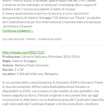
morti? Poco o nulla, si direbbe, specie dopo che nel 1997 James
Cameron ne ha realizzato un kolossal cinematografico capace di
battere tutti i record precedenti in fatto di incassi.
E invece qualcosa da scoprire c’è ancora, e ce lo racconta il
documentario di Valerio Scheggia “Gli Italiani sul Titanic” prodotto
da Cinehollywood per Fox International Channels Italy e trasmesso
da History Channel.
Continua a leggere
→
GLI ITALIANI SUL TITANIC
10 MAGGIO 2020
http://vimeo.com/90217123
Produzione
: Libreria Vaticana, Polivideo 2013-2014
Regia
: Valerio Scheggia
Autore
: Stefano Paolo Giussani
Durata
: 2 x 50′
Location
: Città del Vaticano, Bergamo
In occasione della canonizzazione di Giovanni XXIII e Giovanni Paolo
II, due documentari diffusi dalla Radiotelevisione Svizzera e
disponibili su DVD, raccontano il lato inedito di due pontefici che
hanno segnato la storia. Filmati originali e documenti fino ad oggi
sconosciuti si alternano con la testimonianza del Cardinale Capovilla
e gli interventi del Cardinale Kasper e di Don Ezio Bolis, direttore