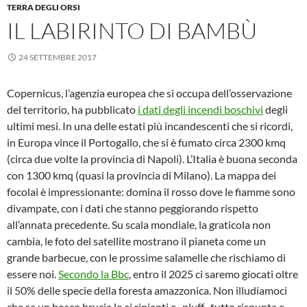
TERRA DEGLI ORSI
IL LABIRINTO DI BAMBÙ
24 SETTEMBRE 2017
Copernicus, l’agenzia europea che si occupa dell’osservazione
del territorio, ha pubblicato
i dati degli incendi boschivi
degli
ultimi mesi. In una delle estati più incandescenti che si ricordi,
in Europa vince il Portogallo, che si è fumato circa 2300 kmq
(circa due volte la provincia di Napoli). L’Italia è buona seconda
con 1300 kmq (quasi la provincia di Milano). La mappa dei
focolai è impressionante: domina il rosso dove le fiamme sono
divampate, con i dati che stanno peggiorando rispetto
all’annata precedente. Su scala mondiale, la graticola non
cambia, le foto del satellite mostrano il pianeta come un
grande barbecue, con le prossime salamelle che rischiamo di
essere noi.
Secondo la Bbc
, entro il 2025 ci saremo giocati oltre
il 50% delle specie della foresta amazzonica. Non illudiamoci
che se un bosco brucia lo si ripianti e -pluff- tutto rispunta e