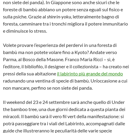
non siete dei panda). In Giappone sono anche sicuri che le
foreste di bambù abbiano un potere senza eguali sul fisico e
sulla psiche. Grazie al
shinrin-yoku
, letteralmente bagno di
foresta, camminare tra i tronchi migliora il potere immunitario
e diminuisce lo stress.
Volete provare l’esperienza del perdervi in una foresta di
bambù ma non potete volare fino a Kyoto? Andate verso
Parma, al Bosco della Masone. Franco Maria Ricci – sì, è
l’editore, il bibliofilo, il designer e il collezionista – ha creato nei
pressi della sua abitazione
il labirinto più grande del mondo
radunando una ventina di specie di bambù. Un’occasione a cui
non mancare, perfino se non siete dei panda.
Il weekend del 23 e 24 settembre sarà anche quello di Under
the bamboo tree, una due giorni dedicata a questa pianta dei
miracoli. Il bambù sarà il vero fil vert della manifestazione: si
potrà passeggiare tra i viali del Labirinto, accompagnati dalle
guide che illustreranno le peculiarità delle varie specie