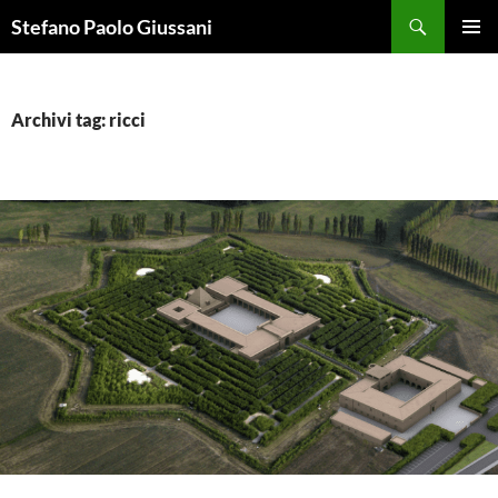
Vai
Cerca
Stefano Paolo Giussani
al
MENU
contenuto
PRINCI
Archivi tag: ricci