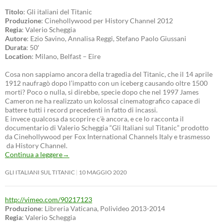
Titolo
: Gli italiani del Titanic
Produzione
: Cinehollywood per History Channel 2012
Regia
: Valerio Scheggia
Autore
: Ezio Savino, Annalisa Reggi, Stefano Paolo Giussani
Durata
: 50′
Location
: Milano, Belfast – Eire
Cosa non sappiamo ancora della tragedia del Titanic, che il 14 aprile
1912 naufragò dopo l’impatto con un iceberg causando oltre 1500
morti? Poco o nulla, si direbbe, specie dopo che nel 1997 James
Cameron ne ha realizzato un kolossal cinematografico capace di
battere tutti i record precedenti in fatto di incassi.
E invece qualcosa da scoprire c’è ancora, e ce lo racconta il
documentario di Valerio Scheggia “Gli Italiani sul Titanic” prodotto
da Cinehollywood per Fox International Channels Italy e trasmesso
da History Channel.
Continua a leggere
→
GLI ITALIANI SUL TITANIC
10 MAGGIO 2020
http://vimeo.com/90217123
Produzione
: Libreria Vaticana, Polivideo 2013-2014
Regia
: Valerio Scheggia