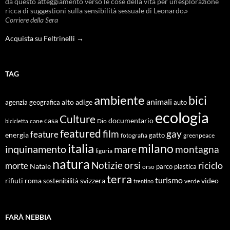
da questo atteggiamento verso le cose della vita per un’esplorazione
ricca di suggestioni sulla sensibilità sessuale di Leonardo.»
Corriere della Sera
Acquista su Feltrinelli →
TAG
ambiente
bici
animali
alto adige
agenzia geografica
auto
ecologia
Culture
documentario
casa
cane
Dio
bicicletta
featured
film
gay
feature
energia
fotografia
gatto
greenpeace
italia
milano
inquinamento
mare
montagna
liguria
natura
Notizie
orsi
riciclo
morte
Natale
orso
parco
plastica
terra
turismo
roma
svizzera
video
rifiuti
sostenibilità
verde
trentino
FARÀ NEBBIA