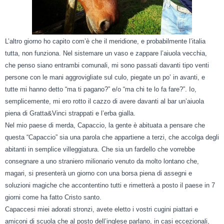
L’altro giorno ho capito com’è che il meridione, e probabilmente l’italia
tutta, non funziona. Nel sistemare un vaso e zappare l’aiuola vecchia,
che penso siano entrambi comunali, mi sono passati davanti tipo venti
persone con le mani aggrovigliate sul culo, piegate un po’ in avanti, e
tutte mi hanno detto “ma ti pagano?” e/o “ma chi te lo fa fare?”. Io,
semplicemente, mi ero rotto il cazzo di ave
re davanti al bar un’aiuola
piena di Gratta&Vinci strappati e l’erba gialla.
Nel mio paese di merda, Capaccio, la gente è abituata a pensare che
questa “Capaccio” sia una parola che appartiene a terzi, che accolga degli
abitanti in semplice villeggiatura. Che sia un fardello che vorrebbe
consegnare a uno straniero milionario venuto da molto lontano che,
magari, si presenterà un giorno con una borsa piena di assegni e
soluzioni magiche che accontentino tutti e rimetterà a posto il paese in 7
giorni come ha fatto Cristo santo.
Capaccesi miei adorati stronzi, avete eletto i vostri cugini piattari e
amiconi di scuola che al posto dell’inglese parlano, in casi eccezionali,