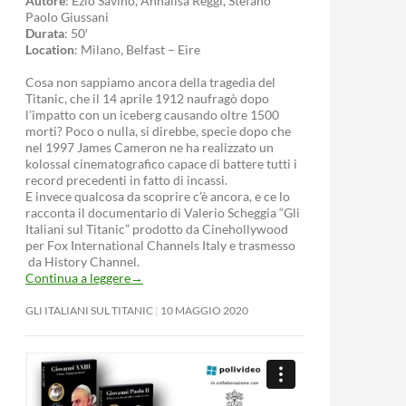
Autore
: Ezio Savino, Annalisa Reggi, Stefano
Paolo Giussani
Durata
: 50′
Location
: Milano, Belfast – Eire
Cosa non sappiamo ancora della tragedia del
Titanic, che il 14 aprile 1912 naufragò dopo
l’impatto con un iceberg causando oltre 1500
morti? Poco o nulla, si direbbe, specie dopo che
nel 1997 James Cameron ne ha realizzato un
kolossal cinematografico capace di battere tutti i
record precedenti in fatto di incassi.
E invece qualcosa da scoprire c’è ancora, e ce lo
racconta il documentario di Valerio Scheggia “Gli
Italiani sul Titanic” prodotto da Cinehollywood
per Fox International Channels Italy e trasmesso
da History Channel.
Continua a leggere
→
GLI ITALIANI SUL TITANIC
10 MAGGIO 2020