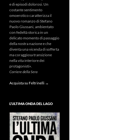
e di episodi dolorosi. Un
costante sentimento
omoerotico caratterizza il
nuovo romanzo di Stefano
Paolo Giussani, ambientato
con fedeltà storica in un
delicato momento di passaggio
della nostra nazione e che
diventa una vicenda di sofferta
ma coraggiosa transizione
nella vita interiore dei
protagonisti».
Corriere della Sera
Acquista su Feltrinelli →
L’ULTIMA ONDA DEL LAGO