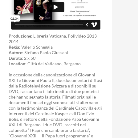
Produzione
: Libreria Vaticana, Polivideo 2013-
2014
Regia
: Valerio Scheggia
Autore
: Stefano Paolo Giussani
Durata
: 2 x 50′
Location
: Città del Vaticano, Bergamo
In occasione della canonizzazione di Giovanni
XXIII e Giovanni Paolo II, due documentari diffusi
dalla Radiotelevisione Svizzera e disponibili su
DVD, raccontano il lato inedito di due pontefici
che hanno segnato la storia. Filmati originali e
documenti fino ad oggi sconosciuti si alternano
con la testimonianza del Cardinale Capovilla e gli
interventi del Cardinale Kasper e di Don Ezio
Bolis, direttore della Fondazione Papa Giovanni
XXIII di Bergamo. I due DVD, raccolti nel
cofanetto “I Papi che cambiarono la storia”,
“Giovanni XXIII – Il Papa fuori programma” e