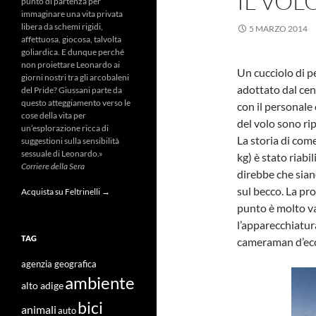
IL VOL
punto di partenza per
immaginare una vita privata
libera da schemi rigidi,
5 MARZO 2014
affettuosa, giocosa, talvolta
goliardica. E dunque perché
non proiettare Leonardo ai
Un cucciolo di p
giorni nostri tra gli arcobaleni
adottato dal ce
del Pride? Giussani parte da
questo atteggiamento verso le
con il personale
cose della vita per
del volo sono ri
un’esplorazione ricca di
La storia di come
suggestioni sulla sensibilità
sessuale di Leonardo.»
kg) è stato riabi
Corriere della Sera
direbbe che sian
sul becco. La pro
Acquista su Feltrinelli →
punto è molto va
l’apparecchiatur
TAG
cameraman d’ecc
agenzia geografica
ambiente
alto adige
bici
animali
auto