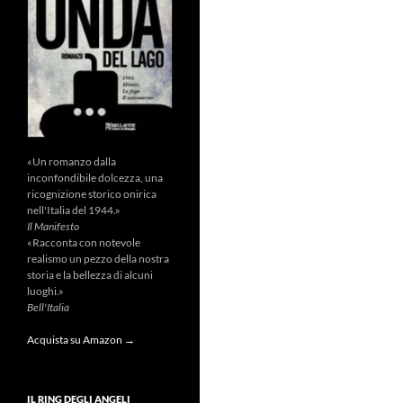
«Un romanzo dalla
inconfondibile dolcezza, una
ricognizione storico onirica
nell'Italia del 1944.»
Il Manifesto
«Racconta con notevole
realismo un pezzo della nostra
storia e la bellezza di alcuni
luoghi.»
Bell'Italia
Acquista su Amazon →
IL RING DEGLI ANGELI