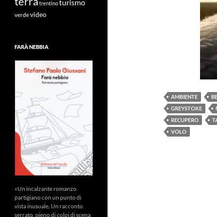
terra
turismo
trentino
video
verde
FARÀ NEBBIA
AMBIENTE
B
GREYSTOKE
RECUPERO
T
VOLO
«Un incalzante romanzo
partigiano con un punto di
vista inusuale. Un racconto
serrato, pieno di colpi di scena