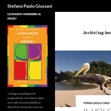
Cerca
Stefano Paolo Giussani
LEONARDO ANDREBBE AL
PRIDE?
Archivi tag: be
«Le figure ambigue ed
enigmatiche che hanno dato
uno stile inconfondibile ai
TERRA DEGLI ORSI
dipinti di Leonardo sono un