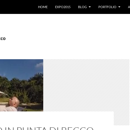
VAI AL CONTENUTO
HOME
EXPO2015
BLOG
PORTFOLIO
A
cco