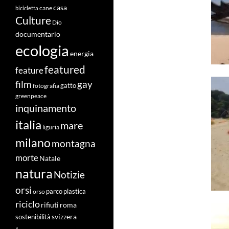
casa
cane
bicicletta
Culture
Dio
documentario
ecologia
energia
featured
feature
film
gay
fotografia
gatto
greenpeace
inquinamento
italia
mare
liguria
milano
montagna
morte
Natale
natura
Notizie
orsi
orso
parco
plastica
riciclo
roma
rifiuti
svizzera
sostenibilità