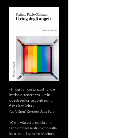
«In ogni circostanza il libro è
intriso di tenerezza. C'è in
questi sedici racconti e una
fiaba la felicità.»
"La lettura" Corriere della Sera
«C’è la vita vera, quella che
tanti omosessuali vivono sulla
loro pelle, la discriminazione, i