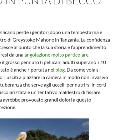
O IN PUNTA DI BECCO
ellicano perde i genitori dopo una tempesta ma è
ntro di Greystoke Mahone in Tanzania. La confidenza
 cresce al punto che la sua storia e l’apprendimento
presi da una
angolazione molto particolare
.
 il grosso pennuto (i pellicani adulti superano i 10
litato è anche riportata nel
blog
. Da come vola si
o riusciti a piazzare la camera in modo non invasivo
tuberanza che serve agli uccelli per nutrirsi in certi
scolarizzata e un tentativo maldestro di fissare
a avrebbe provocato grandi dolori a questo
ezione.