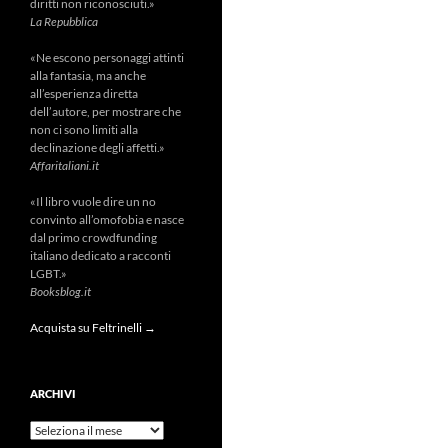
diritti non riconosciuti.»
La Repubblica
«Ne escono personaggi attinti
alla fantasia, ma anche
all’esperienza diretta
dell’autore, per mostrare che
non ci sono limiti alla
declinazione degli affetti.»
Affaritaliani.it
«Il libro vuole dire un no
convinto all’omofobia e nasce
dal primo crowdfunding
italiano dedicato a racconti
LGBT.»
Booksblog.it
Acquista su Feltrinelli →
ARCHIVI
Archivi