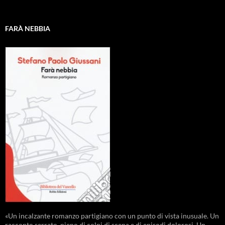
FARÀ NEBBIA
«Un incalzante romanzo partigiano con un punto di vista inusuale. Un
racconto serrato, pieno di colpi di scena e di episodi dolorosi. Un