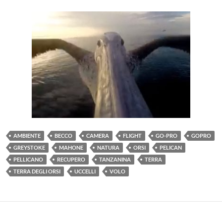
AMBIENTE
BECCO
CAMERA
FLIGHT
GO-PRO
GOPRO
GREYSTOKE
MAHONE
NATURA
ORSI
PELICAN
PELLICANO
RECUPERO
TANZANINA
TERRA
TERRA DEGLI ORSI
UCCELLI
VOLO