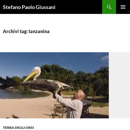
Vai
Cerca
Stefano Paolo Giussani
al
MENU
contenuto
PRINCI
Archivi tag: tanzanina
TERRA DEGLI ORSI