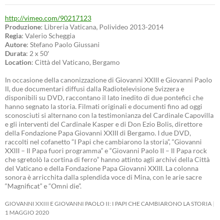
http://vimeo.com/90217123
Produzione
: Libreria Vaticana, Polivideo 2013-2014
Regia
: Valerio Scheggia
Autore
: Stefano Paolo Giussani
Durata
: 2 x 50′
Location
: Città del Vaticano, Bergamo
In occasione della canonizzazione di Giovanni XXIII e Giovanni Paolo
II, due documentari diffusi dalla Radiotelevisione Svizzera e
disponibili su DVD, raccontano il lato inedito di due pontefici che
hanno segnato la storia. Filmati originali e documenti fino ad oggi
sconosciuti si alternano con la testimonianza del Cardinale Capovilla
e gli interventi del Cardinale Kasper e di Don Ezio Bolis, direttore
della Fondazione Papa Giovanni XXIII di Bergamo. I due DVD,
raccolti nel cofanetto “I Papi che cambiarono la storia”, “Giovanni
XXIII – Il Papa fuori programma” e “Giovanni Paolo II – Il Papa rock
che sgretolò la cortina di ferro” hanno attinto agli archivi della Città
del Vaticano e della Fondazione Papa Giovanni XXIII. La colonna
sonora è arricchita dalla splendida voce di Mina, con le arie sacre
“Magnificat” e “Omni die”.
GIOVANNI XXIII E GIOVANNI PAOLO II: I PAPI CHE CAMBIARONO LA STORIA
1 MAGGIO 2020