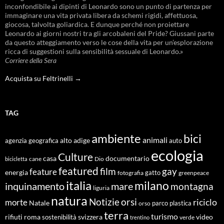
inconfondibile ai dipinti di Leonardo sono un punto di partenza per
immaginare una vita privata libera da schemi rigidi, affettuosa,
giocosa, talvolta goliardica. E dunque perché non proiettare
Leonardo ai giorni nostri tra gli arcobaleni del Pride? Giussani parte
da questo atteggiamento verso le cose della vita per un’esplorazione
ricca di suggestioni sulla sensibilità sessuale di Leonardo.»
Corriere della Sera
Acquista su Feltrinelli →
TAG
ambiente
bici
animali
alto adige
agenzia geografica
auto
ecologia
Culture
documentario
casa
cane
Dio
bicicletta
featured
film
gay
feature
energia
fotografia
gatto
greenpeace
italia
milano
inquinamento
mare
montagna
liguria
natura
Notizie
orsi
riciclo
morte
Natale
orso
parco
plastica
terra
turismo
roma
svizzera
video
rifiuti
sostenibilità
verde
trentino