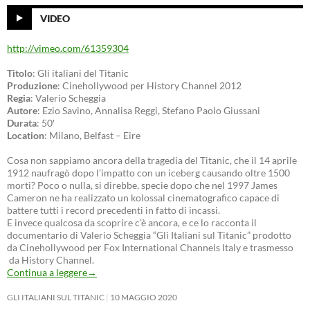
VIDEO
http://vimeo.com/61359304
Titolo
: Gli italiani del Titanic
Produzione
: Cinehollywood per History Channel 2012
Regia
: Valerio Scheggia
Autore
: Ezio Savino, Annalisa Reggi, Stefano Paolo Giussani
Durata
: 50′
Location
: Milano, Belfast – Eire
Cosa non sappiamo ancora della tragedia del Titanic, che il 14 aprile
1912 naufragò dopo l’impatto con un iceberg causando oltre 1500
morti? Poco o nulla, si direbbe, specie dopo che nel 1997 James
Cameron ne ha realizzato un kolossal cinematografico capace di
battere tutti i record precedenti in fatto di incassi.
E invece qualcosa da scoprire c’è ancora, e ce lo racconta il
documentario di Valerio Scheggia “Gli Italiani sul Titanic” prodotto
da Cinehollywood per Fox International Channels Italy e trasmesso
da History Channel.
Continua a leggere
→
GLI ITALIANI SUL TITANIC
10 MAGGIO 2020