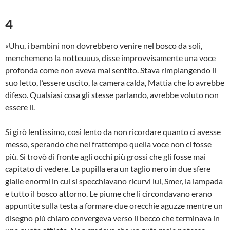
4
«Uhu, i bambini non dovrebbero venire nel bosco da soli,
menchemeno la notteuuu», disse improvvisamente una voce
profonda come non aveva mai sentito. Stava rimpiangendo il
suo letto, l’essere uscito, la camera calda, Mattia che lo avrebbe
difeso. Qualsiasi cosa gli stesse parlando, avrebbe voluto non
essere lì.
Si girò lentissimo, così lento da non ricordare quanto ci avesse
messo, sperando che nel frattempo quella voce non ci fosse
più. Si trovò di fronte agli occhi più grossi che gli fosse mai
capitato di vedere. La pupilla era un taglio nero in due sfere
gialle enormi in cui si specchiavano ricurvi lui, Smer, la lampada
e tutto il bosco attorno. Le piume che li circondavano erano
appuntite sulla testa a formare due orecchie aguzze mentre un
disegno più chiaro convergeva verso il becco che terminava in