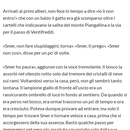
Arrivati ai primi alberi, non fece in tempo a dire «io lì non
entro!» che con un balzo il gatto era già scomparso oltre i
cartelli che indicavano la salita del monte Piangallina e la via
per il passo di Ventifreddi.
«Smer, non fare stupidaggini, torna». «Smer, ti prego». «Smer
non così», disse per un po’ di volte.
«Smer ho paura», aggiunse con la voce tremolante. Il bosco la
assorbì nel silenzio rotto solo dal tremore dei cristalli di neve
sui rami. Voltandosi verso la casa, però, non gli sembrò tanto
lontana. Il lampione giallo di fronte all’uscio era un
rassicurante ombrello di luce in fondo al sentiero. Da quando si
era perso nel bosco, era ormai trascorso un po’ di tempo e ora
era cresciuto. Poteva dunque provare ad entrare, ma solo il
tempo per trovare Smer e tornare veloce a casa, prima che si
accorgessero della sua assenza. Bastò qualche passo per
immergersi nel nero più assoluto squarciato solo dalla sua