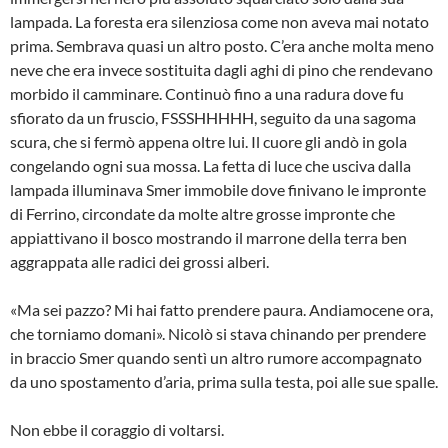
lampada. La foresta era silenziosa come non aveva mai notato
prima. Sembrava quasi un altro posto. C’era anche molta meno
neve che era invece sostituita dagli aghi di pino che rendevano
morbido il camminare. Continuò fino a una radura dove fu
sfiorato da un fruscio, FSSSHHHHH, seguito da una sagoma
scura, che si fermò appena oltre lui. Il cuore gli andò in gola
congelando ogni sua mossa. La fetta di luce che usciva dalla
lampada illuminava Smer immobile dove finivano le impronte
di Ferrino, circondate da molte altre grosse impronte che
appiattivano il bosco mostrando il marrone della terra ben
aggrappata alle radici dei grossi alberi.
«Ma sei pazzo? Mi hai fatto prendere paura. Andiamocene ora,
che torniamo domani». Nicolò si stava chinando per prendere
in braccio Smer quando sentì un altro rumore accompagnato
da uno spostamento d’aria, prima sulla testa, poi alle sue spalle.
Non ebbe il coraggio di voltarsi.