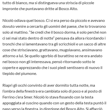
tutto di bianco, ma si distingueva una striscia di piccole
impronte che puntavano dritte al Bosco Alto.
Nicolò odiava quel bosco. Ci si era perso da piccolo e avevano
dovuto venire a cercarlo gli uomini del paese, che lo trovarono
solo al mattino. “Se credi che il bosco dorma, è solo perché non
ci sei mai stato dentro di notte” pensava da allora ricordando i
tronchi che si lamentavano tra gli scricchioli e un sacco di altre
cose che strisciavano, grattavano, mugolavano, ansimavano
attorno a lui. Se quello sgorbio di burattino se ne era andato
nel bosco non gli interessava, pensò ritornando sotto le
coperte e apprezzando che i suoi piedi sentissero di nuovo il
tiepido del piumone.
Riaprì gli occhi convinto di aver dormito tutta notte, ma
l’ombra della finestra era cambiata solo di poco e al posto di
Ferrino c’era Smer. Nicolò lo stava fissando con la testa
appoggiata al cuscino quando con un gesto della testa puntò il
naso verso la finestra, in direzione del Bosco Alto. Si affacciò