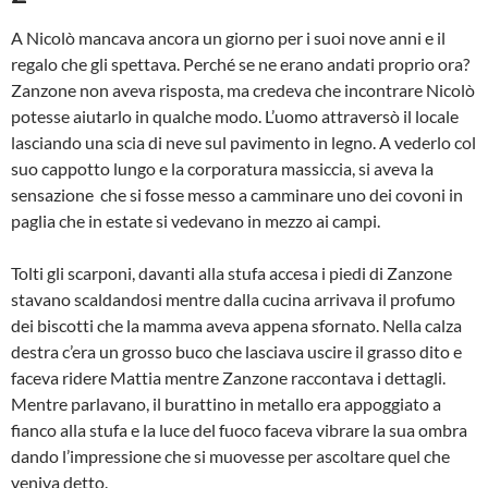
A Nicolò mancava ancora un giorno per i suoi nove anni e il
regalo che gli spettava. Perché se ne erano andati proprio ora?
Zanzone non aveva risposta, ma credeva che incontrare Nicolò
potesse aiutarlo in qualche modo. L’uomo attraversò il locale
lasciando una scia di neve sul pavimento in legno. A vederlo col
suo cappotto lungo e la corporatura massiccia, si aveva la
sensazione che si fosse messo a camminare uno dei covoni in
paglia che in estate si vedevano in mezzo ai campi.
Tolti gli scarponi, davanti alla stufa accesa i piedi di Zanzone
stavano scaldandosi mentre dalla cucina arrivava il profumo
dei biscotti che la mamma aveva appena sfornato. Nella calza
destra c’era un grosso buco che lasciava uscire il grasso dito e
faceva ridere Mattia mentre Zanzone raccontava i dettagli.
Mentre parlavano, il burattino in metallo era appoggiato a
fianco alla stufa e la luce del fuoco faceva vibrare la sua ombra
dando l’impressione che si muovesse per ascoltare quel che
veniva detto.