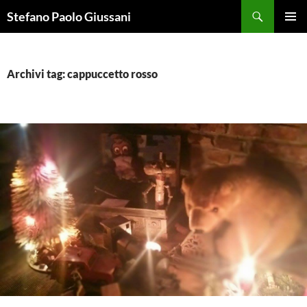
Vai
Cerca
Stefano Paolo Giussani
al
MENU
contenuto
PRINCI
Archivi tag: cappuccetto rosso