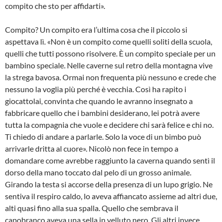
compito che sto per affidarti».
Compito? Un compito era l’ultima cosa che il piccolo si
aspettava lì. «Non è un compito come quelli soliti della scuola,
quelli che tutti possono risolvere. È un compito speciale per un
bambino speciale. Nelle caverne sul retro della montagna vive
la strega bavosa. Ormai non frequenta più nessuno e crede che
nessuno la voglia più perché è vecchia. Così ha rapito i
giocattolai, convinta che quando le avranno insegnato a
fabbricare quello che i bambini desiderano, lei potrà avere
tutta la compagnia che vuole e decidere chi sarà felice e chi no.
Ti chiedo di andare a parlarle. Solo la voce di un bimbo può
arrivarle dritta al cuore». Nicolò non fece in tempo a
domandare come avrebbe raggiunto la caverna quando sentì il
dorso della mano toccato dal pelo di un grosso animale.
Girando la testa si accorse della presenza di un lupo grigio. Ne
sentiva il respiro caldo, lo aveva affiancato assieme ad altri due,
alti quasi fino alla sua spalla. Quello che sembrava il
capobranco aveva una sella in velluto nero. Gli altri invece