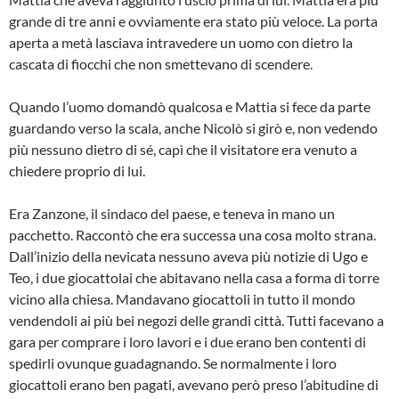
grande di tre anni e ovviamente era stato più veloce. La porta
aperta a metà lasciava intravedere un uomo con dietro la
cascata di fiocchi che non smettevano di scendere.
Quando l’uomo domandò qualcosa e Mattia si fece da parte
guardando verso la scala, anche Nicolò si girò e, non vedendo
più nessuno dietro di sé, capì che il visitatore era venuto a
chiedere proprio di lui.
Era Zanzone, il sindaco del paese, e teneva in mano un
pacchetto. Raccontò che era successa una cosa molto strana.
Dall’inizio della nevicata nessuno aveva più notizie di Ugo e
Teo, i due giocattolai che abitavano nella casa a forma di torre
vicino alla chiesa. Mandavano giocattoli in tutto il mondo
vendendoli ai più bei negozi delle grandi città. Tutti facevano a
gara per comprare i loro lavori e i due erano ben contenti di
spedirli ovunque guadagnando. Se normalmente i loro
giocattoli erano ben pagati, avevano però preso l’abitudine di