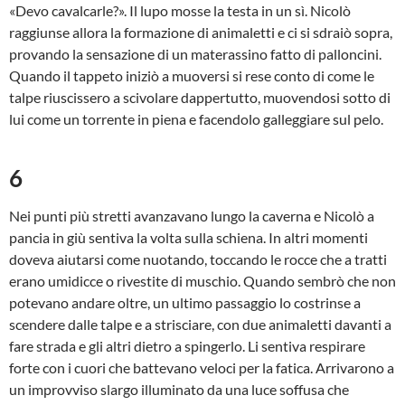
«Devo cavalcarle?». Il lupo mosse la testa in un sì. Nicolò
raggiunse allora la formazione di animaletti e ci si sdraiò sopra,
provando la sensazione di un materassino fatto di palloncini.
Quando il tappeto iniziò a muoversi si rese conto di come le
talpe riuscissero a scivolare dappertutto, muovendosi sotto di
lui come un torrente in piena e facendolo galleggiare sul pelo.
6
Nei punti più stretti avanzavano lungo la caverna e Nicolò a
pancia in giù sentiva la volta sulla schiena. In altri momenti
doveva aiutarsi come nuotando, toccando le rocce che a tratti
erano umidicce o rivestite di muschio. Quando sembrò che non
potevano andare oltre, un ultimo passaggio lo costrinse a
scendere dalle talpe e a strisciare, con due animaletti davanti a
fare strada e gli altri dietro a spingerlo. Li sentiva respirare
forte con i cuori che battevano veloci per la fatica. Arrivarono a
un improvviso slargo illuminato da una luce soffusa che