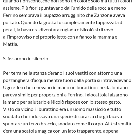
quando fioriscono, che non sono un colore solo ma tutti i colori
assieme. Più fiori spuntavano dall’umido della roccia e meno
Ferrino sembrava il pupazzo arrugginito che Zanzone aveva
portato. Quando la grotta fu completamente tappezzata di
petali, la bava era diventata rugiada e Nicolò si ritrovò
all’improvviso nel proprio letto con a fianco la mamma e
Mattia.
Si fissarono in silenzio.
Per terra nella stanza c’erano i suoi vestiti con attorno una
pozzanghera d’acqua mentre fuori dalla porta si intravedevano
Ugo e Teo che tenevano in mano un burattino che da lontano
pareva simile per proporzioni a Ferrino. I giocattolai alzarono
la mano per salutarlo e Nicolò rispose con lo stesso gesto.
Visto da vicino, il burattino era un uomo massiccio e tutto
snodato che indossava una specie di corazza che gli faceva
spuntare un terzo braccio, snodato come il corpo. All’estremità
c’era una scatola magica con un lato trasparente, appena