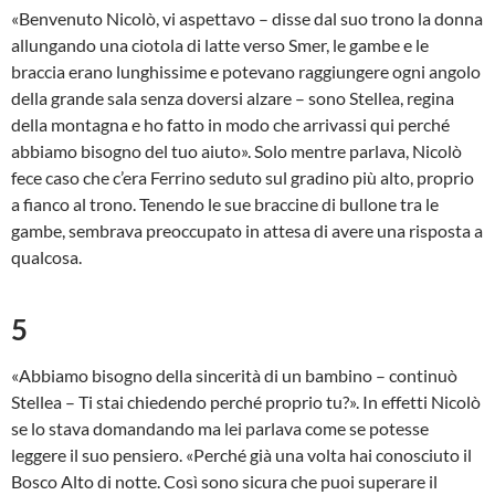
«Benvenuto Nicolò, vi aspettavo – disse dal suo trono la donna
allungando una ciotola di latte verso Smer, le gambe e le
braccia erano lunghissime e potevano raggiungere ogni angolo
della grande sala senza doversi alzare – sono Stellea, regina
della montagna e ho fatto in modo che arrivassi qui perché
abbiamo bisogno del tuo aiuto». Solo mentre parlava, Nicolò
fece caso che c’era Ferrino seduto sul gradino più alto, proprio
a fianco al trono. Tenendo le sue braccine di bullone tra le
gambe, sembrava preoccupato in attesa di avere una risposta a
qualcosa.
5
«Abbiamo bisogno della sincerità di un bambino – continuò
Stellea – Ti stai chiedendo perché proprio tu?». In effetti Nicolò
se lo stava domandando ma lei parlava come se potesse
leggere il suo pensiero. «Perché già una volta hai conosciuto il
Bosco Alto di notte. Così sono sicura che puoi superare il