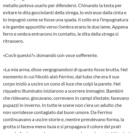
metallo poteva usarlo per difendersi. Chinando la testa per
evitare le dita gocciolanti della strega, lo estrasse dalla cinta e
lo impugnò come se fosse una spada. Il collo era l’impugnatura
e le gambe appuntite verso l’ombra erano le due lame. Appena
ferro e ombra entrarono in contatto, le dita della strega si
ritrassero.
«Cos’è questo?», domandò con voce sofferente.
«La mia arma, disse vergognandosi di quanto fosse brutta. Nel
momento in cui Nicolò alzò Ferrino, dal tubo che era il suo
corpo iniziò a uscire un cono di luce che colpì la parete. Nel
riquadro illuminato iniziarono a scorrere immagini. Bambini
che ridevano, giocavano, correvano in campi d’estate, facevano
pupazzi in inverno. In tutte le scene non c’era un adulto che
non sorridesse contagiato dal buon umore. Da Ferrino
continuavano a uscire storie e, mentre prendevano forma, la
grotta si faceva meno buia e si propagava il colore dei prati