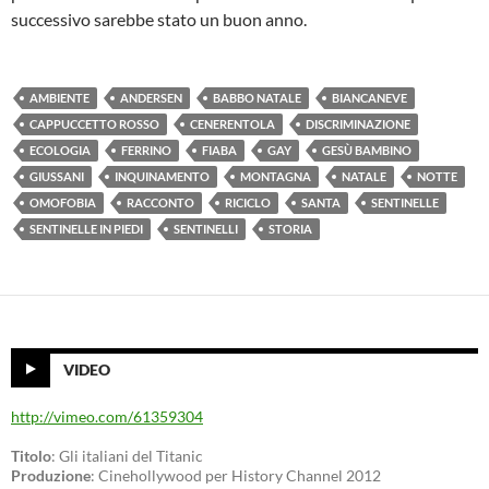
successivo sarebbe stato un buon anno.
AMBIENTE
ANDERSEN
BABBO NATALE
BIANCANEVE
CAPPUCCETTO ROSSO
CENERENTOLA
DISCRIMINAZIONE
ECOLOGIA
FERRINO
FIABA
GAY
GESÙ BAMBINO
GIUSSANI
INQUINAMENTO
MONTAGNA
NATALE
NOTTE
OMOFOBIA
RACCONTO
RICICLO
SANTA
SENTINELLE
SENTINELLE IN PIEDI
SENTINELLI
STORIA
VIDEO
http://vimeo.com/61359304
Titolo
: Gli italiani del Titanic
Produzione
: Cinehollywood per History Channel 2012