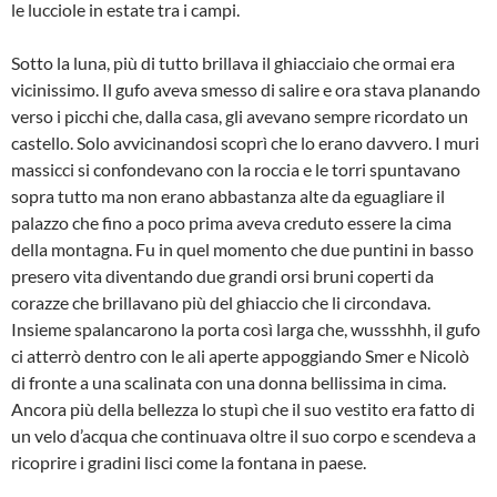
le lucciole in estate tra i campi.
Sotto la luna, più di tutto brillava il ghiacciaio che ormai era
vicinissimo. Il gufo aveva smesso di salire e ora stava planando
verso i picchi che, dalla casa, gli avevano sempre ricordato un
castello. Solo avvicinandosi scoprì che lo erano davvero. I muri
massicci si confondevano con la roccia e le torri spuntavano
sopra tutto ma non erano abbastanza alte da eguagliare il
palazzo che fino a poco prima aveva creduto essere la cima
della montagna. Fu in quel momento che due puntini in basso
presero vita diventando due grandi orsi bruni coperti da
corazze che brillavano più del ghiaccio che li circondava.
Insieme spalancarono la porta così larga che, wussshhh, il gufo
ci atterrò dentro con le ali aperte appoggiando Smer e Nicolò
di fronte a una scalinata con una donna bellissima in cima.
Ancora più della bellezza lo stupì che il suo vestito era fatto di
un velo d’acqua che continuava oltre il suo corpo e scendeva a
ricoprire i gradini lisci come la fontana in paese.