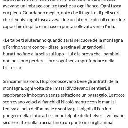
avevano un imbrago con tre tasche su ogni fianco. Ogni tasca
era piena. Guardando meglio, notò che il fagotto di peli scuri
che riempiva ogni tasca aveva due occhi neri e piccoli come due
capocchie di spillo e un naso a punta sollevato verso l’aria.
«Le talpe ti aiuteranno quando sarai nel cuore della montagna
e Ferrino verrà con te – disse la regina allungandogli il
burattino fino alla sella sul lupo – lui è la prova che i bambini
non possono perdere i loro sogni senza sprofondare nella
tristezza».
Si incamminarono. I lupi conoscevano bene gli anfratti della
montagna, ogni volta che i massi dividevano i sentieri, il
capobranco imboccava senza esitazione un passaggio. Le rocce
scorrevano veloci ai fianchi di Nicolò mentre con le mani si
teneva al pelo dell’animale e sentiva gli spigoli di Ferrino
pungere nella cintura. Le zampe felpate delle belve scivolavano
sicure e zitte sulla traccia, fino a un punto in cui gli animali