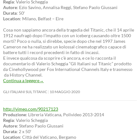
Regia
: Valerio Scheggia
Autore
: Ezio Savino, Annalisa Reggi, Stefano Paolo Giussani
Durata
: 50′
Location
: Milano, Belfast – Eire
Cosa non sappiamo ancora della tragedia del Titanic, che il 14 aprile
1912 naufragò dopo l’impatto con un iceberg causando oltre 1500
morti? Poco o nulla, si direbbe, specie dopo che nel 1997 James
Cameron ne ha realizzato un kolossal cinematografico capace di
battere tutti i record precedenti in fatto di incassi.
E invece qualcosa da scoprire c’è ancora, e ce lo racconta il
documentario di Valerio Scheggia “Gli Italiani sul Titanic” prodotto
da Cinehollywood per Fox International Channels Italy e trasmesso
da History Channel.
Continua a leggere
→
GLI ITALIANI SUL TITANIC
10 MAGGIO 2020
http://vimeo.com/90217123
Produzione
: Libreria Vaticana, Polivideo 2013-2014
Regia
: Valerio Scheggia
Autore
: Stefano Paolo Giussani
Durata
: 2 x 50′
Location
: Città del Vaticano, Bergamo