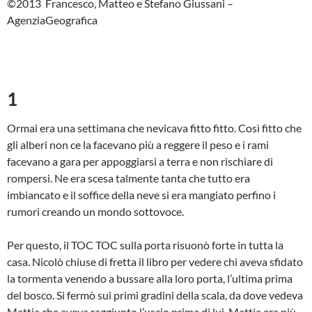
©2013 Francesco, Matteo e Stefano Giussani –
AgenziaGeografica
1
Ormai era una settimana che nevicava fitto fitto. Così fitto che
gli alberi non ce la facevano più a reggere il peso e i rami
facevano a gara per appoggiarsi a terra e non rischiare di
rompersi. Ne era scesa talmente tanta che tutto era
imbiancato e il soffice della neve si era mangiato perfino i
rumori creando un mondo sottovoce.
Per questo, il TOC TOC sulla porta risuonò forte in tutta la
casa. Nicolò chiuse di fretta il libro per vedere chi aveva sfidato
la tormenta venendo a bussare alla loro porta, l’ultima prima
del bosco. Si fermò sui primi gradini della scala, da dove vedeva
Mattia che aveva raggiunto l’uscio prima di lui. Mattia era più