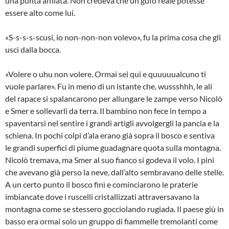
una punta affilata. Non credeva che un gufo reale potesse
essere alto come lui.
«S-s-s-s-scusi, io non-non-non volevo», fu la prima cosa che gli
uscì dalla bocca.
«Volere o uhu non volere. Ormai sei qui e quuuuualcuno ti
vuole parlare». Fu in meno di un istante che, wussshhh, le ali
del rapace si spalancarono per allungare le zampe verso Nicolò
e Smer e sollevarli da terra. Il bambino non fece in tempo a
spaventarsi nel sentire i grandi artigli avvolgergli la pancia e la
schiena. In pochi colpi d’ala erano già sopra il bosco e sentiva
le grandi superfici di piume guadagnare quota sulla montagna.
Nicolò tremava, ma Smer al suo fianco si godeva il volo. I pini
che avevano già perso la neve, dall’alto sembravano delle stelle.
A un certo punto il bosco finì e cominciarono le praterie
imbiancate dove i ruscelli cristallizzati attraversavano la
montagna come se stessero gocciolando rugiada. Il paese giù in
basso era ormai solo un gruppo di fiammelle tremolanti come