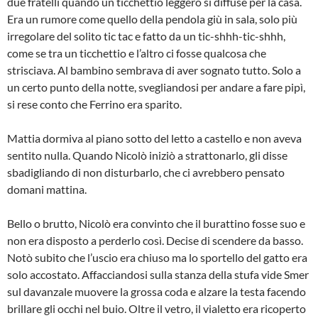
due fratelli quando un ticchettio leggero si diffuse per la casa.
Era un rumore come quello della pendola giù in sala, solo più
irregolare del solito tic tac e fatto da un tic-shhh-tic-shhh,
come se tra un ticchettio e l’altro ci fosse qualcosa che
strisciava. Al bambino sembrava di aver sognato tutto. Solo a
un certo punto della notte, svegliandosi per andare a fare pipì,
si rese conto che Ferrino era sparito.
Mattia dormiva al piano sotto del letto a castello e non aveva
sentito nulla. Quando Nicolò iniziò a strattonarlo, gli disse
sbadigliando di non disturbarlo, che ci avrebbero pensato
domani mattina.
Bello o brutto, Nicolò era convinto che il burattino fosse suo e
non era disposto a perderlo così. Decise di scendere da basso.
Notò subito che l’uscio era chiuso ma lo sportello del gatto era
solo accostato. Affacciandosi sulla stanza della stufa vide Smer
sul davanzale muovere la grossa coda e alzare la testa facendo
brillare gli occhi nel buio. Oltre il vetro, il vialetto era ricoperto