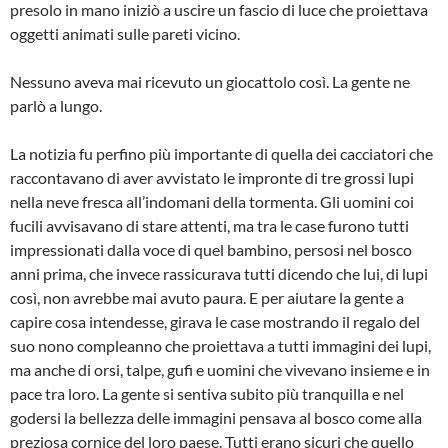
presolo in mano iniziò a uscire un fascio di luce che proiettava
oggetti animati sulle pareti vicino.
Nessuno aveva mai ricevuto un giocattolo così. La gente ne
parlò a lungo.
La notizia fu perfino più importante di quella dei cacciatori che
raccontavano di aver avvistato le impronte di tre grossi lupi
nella neve fresca all’indomani della tormenta. Gli uomini coi
fucili avvisavano di stare attenti, ma tra le case furono tutti
impressionati dalla voce di quel bambino, persosi nel bosco
anni prima, che invece rassicurava tutti dicendo che lui, di lupi
così, non avrebbe mai avuto paura. E per aiutare la gente a
capire cosa intendesse, girava le case mostrando il regalo del
suo nono compleanno che proiettava a tutti immagini dei lupi,
ma anche di orsi, talpe, gufi e uomini che vivevano insieme e in
pace tra loro. La gente si sentiva subito più tranquilla e nel
godersi la bellezza delle immagini pensava al bosco come alla
preziosa cornice del loro paese. Tutti erano sicuri che quello