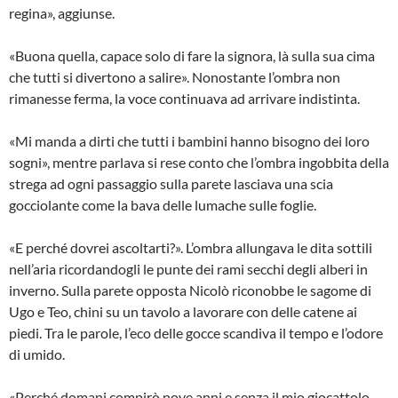
regina», aggiunse.
«Buona quella, capace solo di fare la signora, là sulla sua cima
che tutti si divertono a salire». Nonostante l’ombra non
rimanesse ferma, la voce continuava ad arrivare indistinta.
«Mi manda a dirti che tutti i bambini hanno bisogno dei loro
sogni», mentre parlava si rese conto che l’ombra ingobbita della
strega ad ogni passaggio sulla parete lasciava una scia
gocciolante come la bava delle lumache sulle foglie.
«E perché dovrei ascoltarti?». L’ombra allungava le dita sottili
nell’aria ricordandogli le punte dei rami secchi degli alberi in
inverno. Sulla parete opposta Nicolò riconobbe le sagome di
Ugo e Teo, chini su un tavolo a lavorare con delle catene ai
piedi. Tra le parole, l’eco delle gocce scandiva il tempo e l’odore
di umido.
«Perché domani compirò nove anni e senza il mio giocattolo