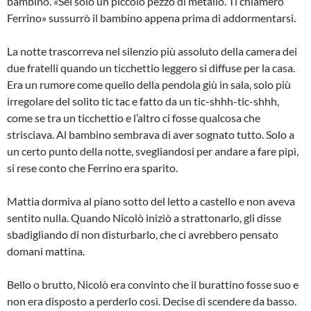
bambino. «Sei solo un piccolo pezzo di metallo. Ti chiamerò
Ferrino» sussurrò il bambino appena prima di addormentarsi.
La notte trascorreva nel silenzio più assoluto della camera dei
due fratelli quando un ticchettio leggero si diffuse per la casa.
Era un rumore come quello della pendola giù in sala, solo più
irregolare del solito tic tac e fatto da un tic-shhh-tic-shhh,
come se tra un ticchettio e l’altro ci fosse qualcosa che
strisciava. Al bambino sembrava di aver sognato tutto. Solo a
un certo punto della notte, svegliandosi per andare a fare pipì,
si rese conto che Ferrino era sparito.
Mattia dormiva al piano sotto del letto a castello e non aveva
sentito nulla. Quando Nicolò iniziò a strattonarlo, gli disse
sbadigliando di non disturbarlo, che ci avrebbero pensato
domani mattina.
Bello o brutto, Nicolò era convinto che il burattino fosse suo e
non era disposto a perderlo così. Decise di scendere da basso.