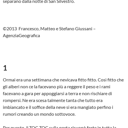
separano dalla notte di San Silvestro.
©2013 Francesco, Matteo e Stefano Giussani –
AgenziaGeografica
1
Ormai era una settimana che nevicava fitto fitto. Così fitto che
gli alberi non ce la facevano più a reggere il peso e i rami
facevano a gara per appoggiarsi a terra e non rischiare di
rompersi. Ne era scesa talmente tanta che tutto era
imbiancato e il soffice della neve si era mangiato perfino i
rumori creando un mondo sottovoce.
Per questo, il TOC TOC sulla porta risuonò forte in tutta la