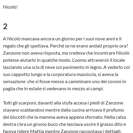
Nicolò!
2
A Nicolò mancava ancora un giorno per i suoi nove anni e il
regalo che gli spettava. Perché se ne erano andati proprio ora?
Zanzone non aveva risposta, ma credeva che incontrare Nicolò
potesse aiutarlo in qualche modo. L’uomo attraversò il locale
lasciando una scia di neve sul pavimento in legno. A vederlo col
suo cappotto lungo e la corporatura massiccia, si aveva la
sensazione che si fosse messo a camminare uno dei covoni in
paglia che in estate si vedevano in mezzo ai campi.
Tolti gli scarponi, davanti alla stufa accesa i piedi di Zanzone
stavano scaldandosi mentre dalla cucina arrivava il profumo
dei biscotti che la mamma aveva appena sfornato. Nella calza
destra c’era un grosso buco che lasciava uscire il grasso dito e
faceva ridere Mattia mentre Zanzone raccontava i dettagli.