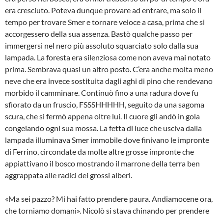
era cresciuto. Poteva dunque provare ad entrare, ma solo il
tempo per trovare Smer e tornare veloce a casa, prima che si
accorgessero della sua assenza. Bastò qualche passo per
immergersi nel nero più assoluto squarciato solo dalla sua
lampada. La foresta era silenziosa come non aveva mai notato
prima. Sembrava quasi un altro posto. C’era anche molta meno
neve che era invece sostituita dagli aghi di pino che rendevano
morbido il camminare. Continuò fino a una radura dove fu
sfiorato da un fruscio, FSSSHHHHH, seguito da una sagoma
scura, che si fermò appena oltre lui. Il cuore gli andò in gola
congelando ogni sua mossa. La fetta di luce che usciva dalla
lampada illuminava Smer immobile dove finivano le impronte
di Ferrino, circondate da molte altre grosse impronte che
appiattivano il bosco mostrando il marrone della terra ben
aggrappata alle radici dei grossi alberi.
«Ma sei pazzo? Mi hai fatto prendere paura. Andiamocene ora,
che torniamo domani». Nicolò si stava chinando per prendere