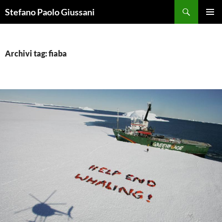
Vai
Cerca
Stefano Paolo Giussani
al
MENU
contenuto
PRINCI
Archivi tag: fiaba