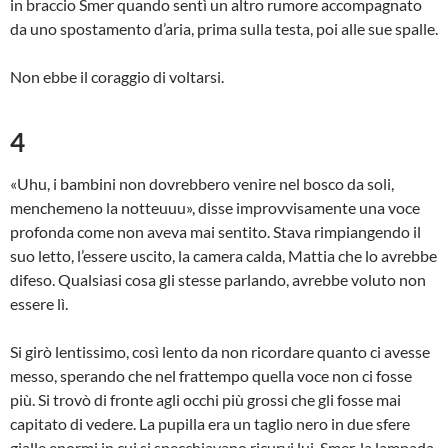
in braccio Smer quando sentì un altro rumore accompagnato
da uno spostamento d’aria, prima sulla testa, poi alle sue spalle.
Non ebbe il coraggio di voltarsi.
4
«Uhu, i bambini non dovrebbero venire nel bosco da soli,
menchemeno la notteuuu», disse improvvisamente una voce
profonda come non aveva mai sentito. Stava rimpiangendo il
suo letto, l’essere uscito, la camera calda, Mattia che lo avrebbe
difeso. Qualsiasi cosa gli stesse parlando, avrebbe voluto non
essere lì.
Si girò lentissimo, così lento da non ricordare quanto ci avesse
messo, sperando che nel frattempo quella voce non ci fosse
più. Si trovò di fronte agli occhi più grossi che gli fosse mai
capitato di vedere. La pupilla era un taglio nero in due sfere
gialle enormi in cui si specchiavano ricurvi lui, Smer, la lampada