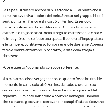
Le talpe si strinsero ancora di più attorno a lui, al punto che il
bambino avvertiva il calore del pelo. Stretto nel gruppo, Nicolò
sentì pungere il fianco e si ricordò di Ferrino. Essendo di
metallo poteva usarlo per difendersi. Chinando la testa per
evitare le dita gocciolanti della strega, lo estrasse dalla cinta e
lo impugnò come se fosse una spada. Il collo era l’impugnatura
e le gambe appuntite verso l’ombra erano le due lame. Appena
ferro e ombra entrarono in contatto, le dita della strega si
ritrassero.
«Cos’è questo?», domandò con voce sofferente.
«La mia arma, disse vergognandosi di quanto fosse brutta. Nel
momento in cui Nicolò alzò Ferrino, dal tubo che era il suo
corpo iniziò a uscire un cono di luce che colpì la parete. Nel
riquadro illuminato iniziarono a scorrere immagini. Bambini
che ridevano, giocavano, correvano in campi d’estate, facevano