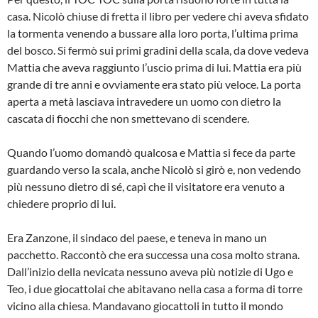
casa. Nicolò chiuse di fretta il libro per vedere chi aveva sfidato
la tormenta venendo a bussare alla loro porta, l’ultima prima
del bosco. Si fermò sui primi gradini della scala, da dove vedeva
Mattia che aveva raggiunto l’uscio prima di lui. Mattia era più
grande di tre anni e ovviamente era stato più veloce. La porta
aperta a metà lasciava intravedere un uomo con dietro la
cascata di fiocchi che non smettevano di scendere.
Quando l’uomo domandò qualcosa e Mattia si fece da parte
guardando verso la scala, anche Nicolò si girò e, non vedendo
più nessuno dietro di sé, capì che il visitatore era venuto a
chiedere proprio di lui.
Era Zanzone, il sindaco del paese, e teneva in mano un
pacchetto. Raccontò che era successa una cosa molto strana.
Dall’inizio della nevicata nessuno aveva più notizie di Ugo e
Teo, i due giocattolai che abitavano nella casa a forma di torre
vicino alla chiesa. Mandavano giocattoli in tutto il mondo