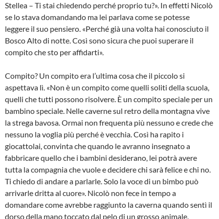
Stellea – Ti stai chiedendo perché proprio tu?». In effetti Nicolò
se lo stava domandando ma lei parlava come se potesse
leggere il suo pensiero. «Perché già una volta hai conosciuto il
Bosco Alto di notte. Così sono sicura che puoi superare il
compito che sto per affidarti».
Compito? Un compito era l’ultima cosa che il piccolo si
aspettava lì. «Non è un compito come quelli soliti della scuola,
quelli che tutti possono risolvere. È un compito speciale per un
bambino speciale. Nelle caverne sul retro della montagna vive
la strega bavosa. Ormai non frequenta più nessuno e crede che
nessuno la voglia più perché è vecchia. Così ha rapito i
giocattolai, convinta che quando le avranno insegnato a
fabbricare quello che i bambini desiderano, lei potrà avere
tutta la compagnia che vuole e decidere chi sarà felice e chi no.
Ti chiedo di andare a parlarle. Solo la voce di un bimbo può
arrivarle dritta al cuore». Nicolò non fece in tempo a
domandare come avrebbe raggiunto la caverna quando sentì il
dorso della mano toccato dal pelo di un grosso animale.