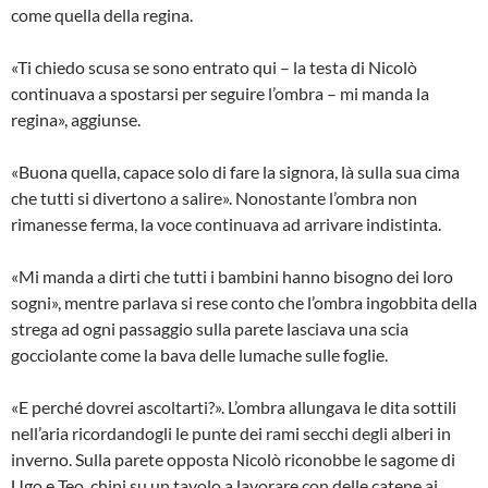
come quella della regina.
«Ti chiedo scusa se sono entrato qui – la testa di Nicolò
continuava a spostarsi per seguire l’ombra – mi manda la
regina», aggiunse.
«Buona quella, capace solo di fare la signora, là sulla sua cima
che tutti si divertono a salire». Nonostante l’ombra non
rimanesse ferma, la voce continuava ad arrivare indistinta.
«Mi manda a dirti che tutti i bambini hanno bisogno dei loro
sogni», mentre parlava si rese conto che l’ombra ingobbita della
strega ad ogni passaggio sulla parete lasciava una scia
gocciolante come la bava delle lumache sulle foglie.
«E perché dovrei ascoltarti?». L’ombra allungava le dita sottili
nell’aria ricordandogli le punte dei rami secchi degli alberi in
inverno. Sulla parete opposta Nicolò riconobbe le sagome di
Ugo e Teo, chini su un tavolo a lavorare con delle catene ai