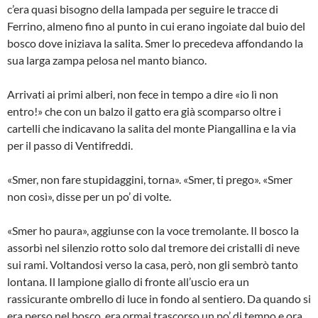
c’era quasi bisogno della lampada per seguire le tracce di
Ferrino, almeno fino al punto in cui erano ingoiate dal buio del
bosco dove iniziava la salita. Smer lo precedeva affondando la
sua larga zampa pelosa nel manto bianco.
Arrivati ai primi alberi, non fece in tempo a dire «io lì non
entro!» che con un balzo il gatto era già scomparso oltre i
cartelli che indicavano la salita del monte Piangallina e la via
per il passo di Ventifreddi.
«Smer, non fare stupidaggini, torna». «Smer, ti prego». «Smer
non così», disse per un po’ di volte.
«Smer ho paura», aggiunse con la voce tremolante. Il bosco la
assorbì nel silenzio rotto solo dal tremore dei cristalli di neve
sui rami. Voltandosi verso la casa, però, non gli sembrò tanto
lontana. Il lampione giallo di fronte all’uscio era un
rassicurante ombrello di luce in fondo al sentiero. Da quando si
era perso nel bosco, era ormai trascorso un po’ di tempo e ora