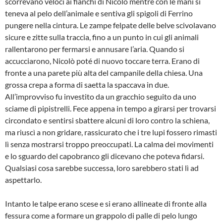
scorrevano veloci ai fianchi di Nicolò mentre con le mani si
teneva al pelo dell’animale e sentiva gli spigoli di Ferrino
pungere nella cintura. Le zampe felpate delle belve scivolavano
sicure e zitte sulla traccia, fino a un punto in cui gli animali
rallentarono per fermarsi e annusare l’aria. Quando si
accucciarono, Nicolò poté di nuovo toccare terra. Erano di
fronte a una parete più alta del campanile della chiesa. Una
grossa crepa a forma di saetta la spaccava in due.
All’improvviso fu investito da un gracchio seguito da uno
sciame di pipistrelli. Fece appena in tempo a girarsi per trovarsi
circondato e sentirsi sbattere alcuni di loro contro la schiena,
ma riuscì a non gridare, rassicurato che i tre lupi fossero rimasti
lì senza mostrarsi troppo preoccupati. La calma dei movimenti
e lo sguardo del capobranco gli dicevano che poteva fidarsi.
Qualsiasi cosa sarebbe successa, loro sarebbero stati lì ad
aspettarlo.
Intanto le talpe erano scese e si erano allineate di fronte alla
fessura come a formare un grappolo di palle di pelo lungo