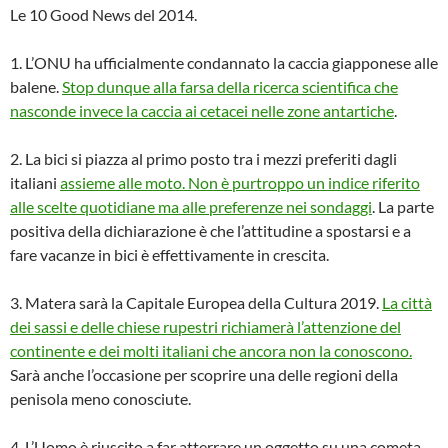
Le 10 Good News del 2014.
1. L’ONU ha ufficialmente condannato la caccia giapponese alle
balene.
Stop dunque alla farsa della ricerca scientifica che
nasconde invece la caccia ai cetacei nelle zone antartiche
.
2. La bici si piazza al primo posto tra i mezzi preferiti dagli
italiani
assieme alle moto. Non è purtroppo un indice riferito
alle scelte quotidiane ma alle preferenze nei sondaggi
. La parte
positiva della dichiarazione è che l’attitudine a spostarsi e a
fare vacanze in bici è effettivamente in crescita.
3. Matera sarà la Capitale Europea della Cultura 2019.
La città
dei sassi e delle chiese rupestri richiamerà l’attenzione del
continente e dei molti italiani che ancora non la conoscono.
Sarà anche l’occasione per scoprire una delle regioni della
penisola meno conosciute.
4. L’Uomo è riuscito a far atterrare un oggetto su una cometa.