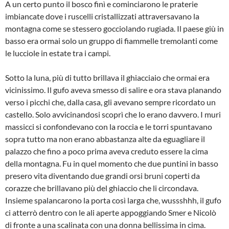
A un certo punto il bosco finì e cominciarono le praterie
imbiancate dove i ruscelli cristallizzati attraversavano la
montagna come se stessero gocciolando rugiada. Il paese giù in
basso era ormai solo un gruppo di fiammelle tremolanti come
le lucciole in estate tra i campi.
Sotto la luna, più di tutto brillava il ghiacciaio che ormai era
vicinissimo. Il gufo aveva smesso di salire e ora stava planando
verso i picchi che, dalla casa, gli avevano sempre ricordato un
castello. Solo avvicinandosi scoprì che lo erano davvero. I muri
massicci si confondevano con la roccia e le torri spuntavano
sopra tutto ma non erano abbastanza alte da eguagliare il
palazzo che fino a poco prima aveva creduto essere la cima
della montagna. Fu in quel momento che due puntini in basso
presero vita diventando due grandi orsi bruni coperti da
corazze che brillavano più del ghiaccio che li circondava.
Insieme spalancarono la porta così larga che, wussshhh, il gufo
ci atterrò dentro con le ali aperte appoggiando Smer e Nicolò
di fronte a una scalinata con una donna bellissima in cima.