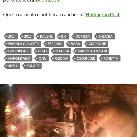
Questo articolo è pubblicato anche sull’
Huffington Post
.
2014
2015
BALENE
BICI
COMETA
ENERGIA
FABIOLA GIANOTTI
FERRINO
FIABA
GIAPPONE
GREENPEACE
LEGO
MATERA
MAURO CANZIANI
NAPOLITANO
ONU
OZONO
OZOSHARE
ROSETTA
SHELL
SOLARE