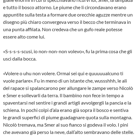
e tutto il bosco attorno. Le piume che li circondavano erano
appuntite sulla testa a formare due orecchie aguzze mentre un
disegno più chiaro convergeva verso il becco che terminava in
una punta affilata. Non credeva che un gufo reale potesse
essere alto come lui.
«S-s-s-s-scusi, io non-non-non volevo», fu la prima cosa che gli
uscì dalla bocca.
«Volere o uhu non volere. Ormai sei qui e quuuuualcuno ti
vuole parlare». Fu in meno di un istante che, wussshhh, le ali
del rapace si spalancarono per allungare le zampe verso Nicolò
e Smer e sollevarli da terra. Il bambino non fece in tempo a
spaventarsi nel sentire i grandi artigli avvolgergli la pancia e la
schiena. In pochi colpi d’ala erano già sopra il bosco e sentiva
le grandi superfici di piume guadagnare quota sulla montagna.
Nicolò tremava, ma Smer al suo fianco si godeva il volo. I pini
che avevano già perso la neve, dall’alto sembravano delle stelle.