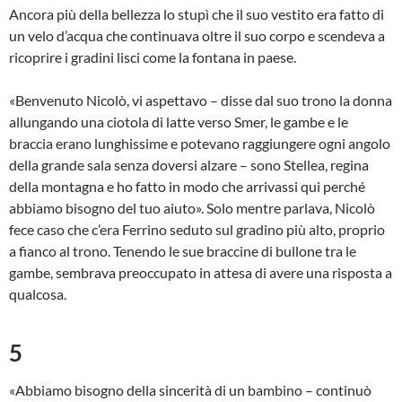
Ancora più della bellezza lo stupì che il suo vestito era fatto di
un velo d’acqua che continuava oltre il suo corpo e scendeva a
ricoprire i gradini lisci come la fontana in paese.
«Benvenuto Nicolò, vi aspettavo – disse dal suo trono la donna
allungando una ciotola di latte verso Smer, le gambe e le
braccia erano lunghissime e potevano raggiungere ogni angolo
della grande sala senza doversi alzare – sono Stellea, regina
della montagna e ho fatto in modo che arrivassi qui perché
abbiamo bisogno del tuo aiuto». Solo mentre parlava, Nicolò
fece caso che c’era Ferrino seduto sul gradino più alto, proprio
a fianco al trono. Tenendo le sue braccine di bullone tra le
gambe, sembrava preoccupato in attesa di avere una risposta a
qualcosa.
5
«Abbiamo bisogno della sincerità di un bambino – continuò