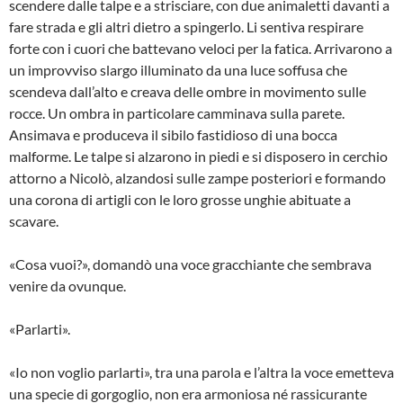
scendere dalle talpe e a strisciare, con due animaletti davanti a
fare strada e gli altri dietro a spingerlo. Li sentiva respirare
forte con i cuori che battevano veloci per la fatica. Arrivarono a
un improvviso slargo illuminato da una luce soffusa che
scendeva dall’alto e creava delle ombre in movimento sulle
rocce. Un ombra in particolare camminava sulla parete.
Ansimava e produceva il sibilo fastidioso di una bocca
malforme. Le talpe si alzarono in piedi e si disposero in cerchio
attorno a Nicolò, alzandosi sulle zampe posteriori e formando
una corona di artigli con le loro grosse unghie abituate a
scavare.
«Cosa vuoi?», domandò una voce gracchiante che sembrava
venire da ovunque.
«Parlarti».
«Io non voglio parlarti», tra una parola e l’altra la voce emetteva
una specie di gorgoglio, non era armoniosa né rassicurante