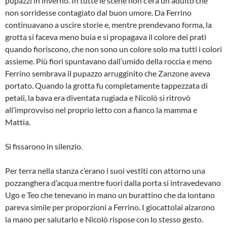
pupazzi in inverno. In tutte le scene non c’era un adulto che
non sorridesse contagiato dal buon umore. Da Ferrino
continuavano a uscire storie e, mentre prendevano forma, la
grotta si faceva meno buia e si propagava il colore dei prati
quando fioriscono, che non sono un colore solo ma tutti i colori
assieme. Più fiori spuntavano dall’umido della roccia e meno
Ferrino sembrava il pupazzo arrugginito che Zanzone aveva
portato. Quando la grotta fu completamente tappezzata di
petali, la bava era diventata rugiada e Nicolò si ritrovò
all’improvviso nel proprio letto con a fianco la mamma e
Mattia.
Si fissarono in silenzio.
Per terra nella stanza c’erano i suoi vestiti con attorno una
pozzanghera d’acqua mentre fuori dalla porta si intravedevano
Ugo e Teo che tenevano in mano un burattino che da lontano
pareva simile per proporzioni a Ferrino. I giocattolai alzarono
la mano per salutarlo e Nicolò rispose con lo stesso gesto.