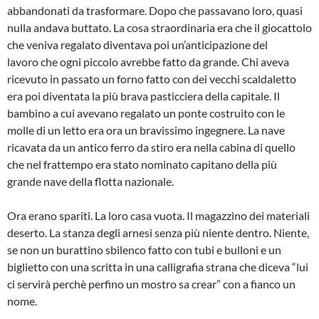
abbandonati da trasformare. Dopo che passavano loro, quasi
nulla andava buttato. La cosa straordinaria era che il giocattolo
che veniva regalato diventava poi un’anticipazione del
lavoro che ogni piccolo avrebbe fatto da grande. Chi aveva
ricevuto in passato un forno fatto con dei vecchi scaldaletto
era poi diventata la più brava pasticciera della capitale. Il
bambino a cui avevano regalato un ponte costruito con le
molle di un letto era ora un bravissimo ingegnere. La nave
ricavata da un antico ferro da stiro era nella cabina di quello
che nel frattempo era stato nominato capitano della più
grande nave della flotta nazionale.
Ora erano spariti. La loro casa vuota. Il magazzino dei materiali
deserto. La stanza degli arnesi senza più niente dentro. Niente,
se non un burattino sbilenco fatto con tubi e bulloni e un
biglietto con una scritta in una calligrafia strana che diceva “lui
ci servirà perchè perfino un mostro sa crear” con a fianco un
nome.