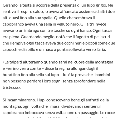
Girando la testa si accorse della presenza di un lupo grigio. Ne
sentiva il respiro caldo, lo aveva affiancato assieme ad altri due,
alti quasi fino alla sua spalla. Quello che sembrava il
capobranco aveva una sella in velluto nero. Gli altri invece
avevano un imbrago con tre tasche su ogni fianco. Ogni tasca
era piena. Guardando meglio, notò che il fagotto di peli scuri
che riempiva ogni tasca aveva due occhi neri e piccoli come due
capocchie di spillo e un naso a punta sollevato verso l’aria.
«Le talpe ti aiuteranno quando sarai nel cuore della montagna
e Ferrino verrà con te – disse la regina allungandogli il
burattino fino alla sella sul lupo – lui è la prova che i bambini
non possono perdere i loro sogni senza sprofondare nella
tristezza».
Si incamminarono. I lupi conoscevano bene gli anfratti della
montagna, ogni volta che i massi dividevano i sentieri, il
capobranco imboccava senza esitazione un passaggio. Le rocce