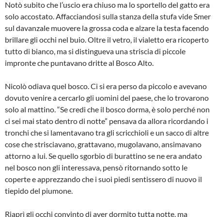
Notò subito che l’uscio era chiuso ma lo sportello del gatto era
solo accostato. Affacciandosi sulla stanza della stufa vide Smer
sul davanzale muovere la grossa coda e alzare la testa facendo
brillare gli occhi nel buio. Oltre il vetro, il vialetto era ricoperto
tutto di bianco, ma si distingueva una striscia di piccole
impronte che puntavano dritte al Bosco Alto.
Nicolò odiava quel bosco. Ci si era perso da piccolo e avevano
dovuto venire a cercarlo gli uomini del paese, che lo trovarono
solo al mattino. “Se credi che il bosco dorma, è solo perché non
ci sei mai stato dentro di notte” pensava da allora ricordando i
tronchi che si lamentavano tra gli scricchioli e un sacco di altre
cose che strisciavano, grattavano, mugolavano, ansimavano
attorno a lui. Se quello sgorbio di burattino se ne era andato
nel bosco non gli interessava, pensò ritornando sotto le
coperte e apprezzando che i suoi piedi sentissero di nuovo il
tiepido del piumone.
Riaprì gli occhi convinto di aver dormito tutta notte, ma