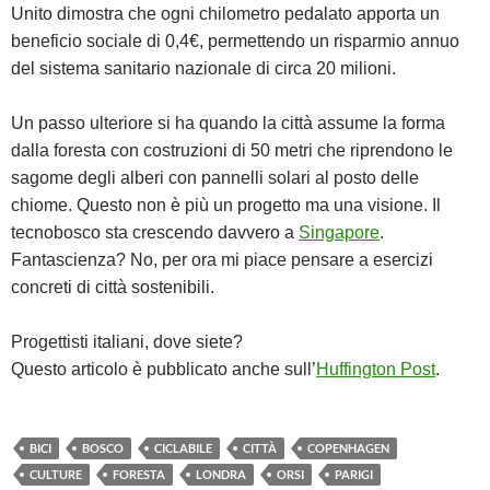
Unito dimostra che ogni chilometro pedalato apporta un
beneficio sociale di 0,4€, permettendo un risparmio annuo
del sistema sanitario nazionale di circa 20 milioni.
Un passo ulteriore si ha quando la città assume la forma
dalla foresta con costruzioni di 50 metri che riprendono le
sagome degli alberi con pannelli solari al posto delle
chiome. Questo non è più un progetto ma una visione. Il
tecnobosco sta crescendo davvero a
Singapore
.
Fantascienza? No, per ora mi piace pensare a esercizi
concreti di città sostenibili.
Progettisti italiani, dove siete?
Questo articolo è pubblicato anche sull’
Huffington Post
.
BICI
BOSCO
CICLABILE
CITTÀ
COPENHAGEN
CULTURE
FORESTA
LONDRA
ORSI
PARIGI