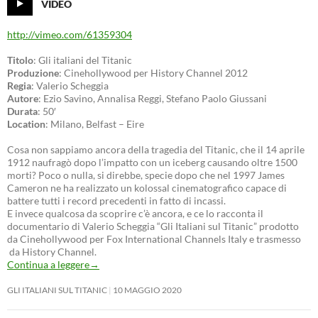
VIDEO
http://vimeo.com/61359304
Titolo
: Gli italiani del Titanic
Produzione
: Cinehollywood per History Channel 2012
Regia
: Valerio Scheggia
Autore
: Ezio Savino, Annalisa Reggi, Stefano Paolo Giussani
Durata
: 50′
Location
: Milano, Belfast – Eire
Cosa non sappiamo ancora della tragedia del Titanic, che il 14 aprile
1912 naufragò dopo l’impatto con un iceberg causando oltre 1500
morti? Poco o nulla, si direbbe, specie dopo che nel 1997 James
Cameron ne ha realizzato un kolossal cinematografico capace di
battere tutti i record precedenti in fatto di incassi.
E invece qualcosa da scoprire c’è ancora, e ce lo racconta il
documentario di Valerio Scheggia “Gli Italiani sul Titanic” prodotto
da Cinehollywood per Fox International Channels Italy e trasmesso
da History Channel.
Continua a leggere
→
GLI ITALIANI SUL TITANIC
10 MAGGIO 2020