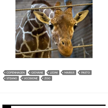
COPENHAGEN
GIOVANE
LEONI
MARIUS
PASTO
STEANO
UCCISIONE
ZOO