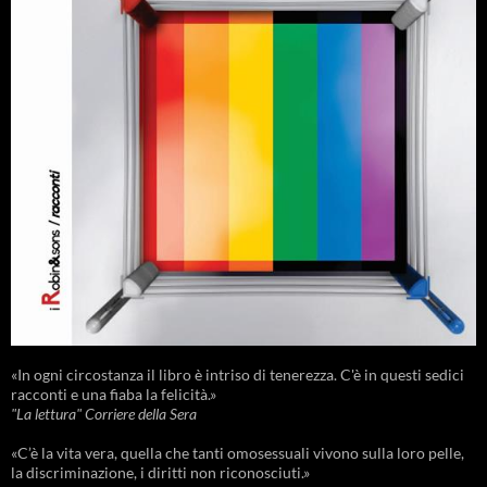
«In ogni circostanza il libro è intriso di tenerezza. C'è in questi sedici
racconti e una fiaba la felicità.»
"La lettura" Corriere della Sera
«C’è la vita vera, quella che tanti omosessuali vivono sulla loro pelle,
la discriminazione, i diritti non riconosciuti.»