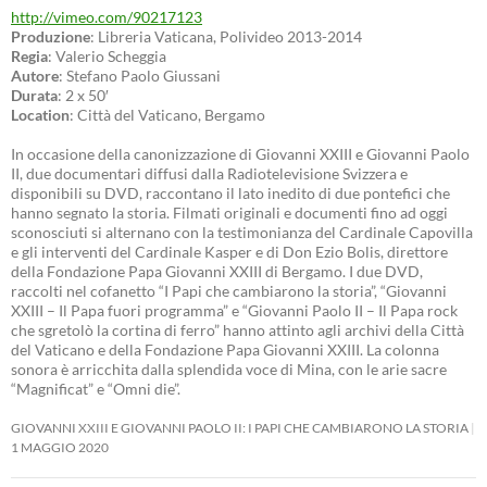
http://vimeo.com/90217123
Produzione
: Libreria Vaticana, Polivideo 2013-2014
Regia
: Valerio Scheggia
Autore
: Stefano Paolo Giussani
Durata
: 2 x 50′
Location
: Città del Vaticano, Bergamo
In occasione della canonizzazione di Giovanni XXIII e Giovanni Paolo
II, due documentari diffusi dalla Radiotelevisione Svizzera e
disponibili su DVD, raccontano il lato inedito di due pontefici che
hanno segnato la storia. Filmati originali e documenti fino ad oggi
sconosciuti si alternano con la testimonianza del Cardinale Capovilla
e gli interventi del Cardinale Kasper e di Don Ezio Bolis, direttore
della Fondazione Papa Giovanni XXIII di Bergamo. I due DVD,
raccolti nel cofanetto “I Papi che cambiarono la storia”, “Giovanni
XXIII – Il Papa fuori programma” e “Giovanni Paolo II – Il Papa rock
che sgretolò la cortina di ferro” hanno attinto agli archivi della Città
del Vaticano e della Fondazione Papa Giovanni XXIII. La colonna
sonora è arricchita dalla splendida voce di Mina, con le arie sacre
“Magnificat” e “Omni die”.
GIOVANNI XXIII E GIOVANNI PAOLO II: I PAPI CHE CAMBIARONO LA STORIA
1 MAGGIO 2020