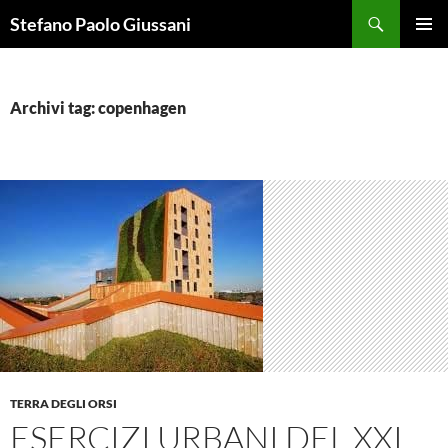
Vai
Cerca
Stefano Paolo Giussani
al
MENU
contenuto
PRINCI
Archivi tag: copenhagen
TERRA DEGLI ORSI
ESERCIZI URBANI DEL XXI