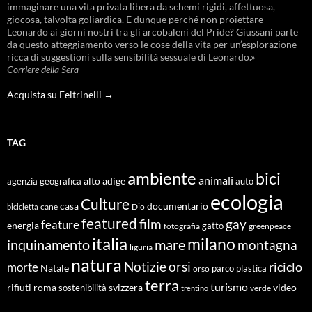
immaginare una vita privata libera da schemi rigidi, affettuosa,
giocosa, talvolta goliardica. E dunque perché non proiettare
Leonardo ai giorni nostri tra gli arcobaleni del Pride? Giussani parte
da questo atteggiamento verso le cose della vita per un’esplorazione
ricca di suggestioni sulla sensibilità sessuale di Leonardo.»
Corriere della Sera
Acquista su Feltrinelli →
TAG
ambiente
bici
animali
alto adige
agenzia geografica
auto
ecologia
Culture
documentario
casa
cane
Dio
bicicletta
featured
film
gay
feature
energia
fotografia
gatto
greenpeace
italia
milano
inquinamento
mare
montagna
liguria
natura
Notizie
orsi
riciclo
morte
Natale
orso
parco
plastica
terra
turismo
roma
svizzera
video
rifiuti
sostenibilità
verde
trentino