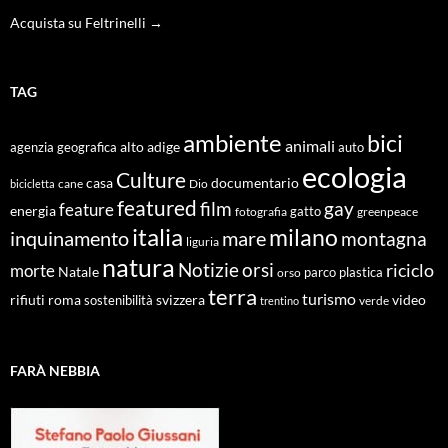
Acquista su Feltrinelli →
TAG
ambiente
bici
animali
alto adige
agenzia geografica
auto
ecologia
Culture
documentario
casa
cane
Dio
bicicletta
featured
film
gay
feature
energia
fotografia
gatto
greenpeace
italia
milano
inquinamento
mare
montagna
liguria
natura
Notizie
orsi
riciclo
morte
Natale
orso
parco
plastica
terra
turismo
roma
svizzera
video
rifiuti
sostenibilità
verde
trentino
FARÀ NEBBIA