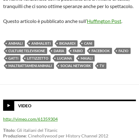
tranquilli che ci sono ottime speranze anche per lo spettacolo.
Questo articolo è pubblicato anche sull’
Huffington Post
.
ANIMALI
ANIMALISTI
BIGNARDI
CANI
CULTURE TELEVISIONE
DARIA
FABIO
FACEBOOK
FAZIO
GATTI
LITTIZZETTO
LUCIANA
MAIALI
MALTRATTAMENI ANIMALI
SOCIAL NETWORK
TV
VIDEO
http://vimeo.com/61359304
Titolo
: Gli italiani del Titanic
Produzione
: Cinehollywood per History Channel 2012