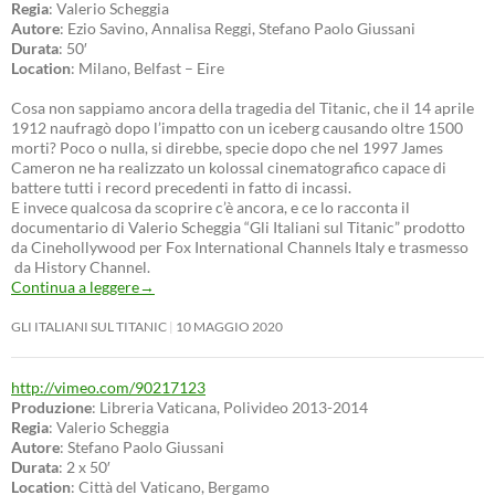
Regia
: Valerio Scheggia
Autore
: Ezio Savino, Annalisa Reggi, Stefano Paolo Giussani
Durata
: 50′
Location
: Milano, Belfast – Eire
Cosa non sappiamo ancora della tragedia del Titanic, che il 14 aprile
1912 naufragò dopo l’impatto con un iceberg causando oltre 1500
morti? Poco o nulla, si direbbe, specie dopo che nel 1997 James
Cameron ne ha realizzato un kolossal cinematografico capace di
battere tutti i record precedenti in fatto di incassi.
E invece qualcosa da scoprire c’è ancora, e ce lo racconta il
documentario di Valerio Scheggia “Gli Italiani sul Titanic” prodotto
da Cinehollywood per Fox International Channels Italy e trasmesso
da History Channel.
Continua a leggere
→
GLI ITALIANI SUL TITANIC
10 MAGGIO 2020
http://vimeo.com/90217123
Produzione
: Libreria Vaticana, Polivideo 2013-2014
Regia
: Valerio Scheggia
Autore
: Stefano Paolo Giussani
Durata
: 2 x 50′
Location
: Città del Vaticano, Bergamo