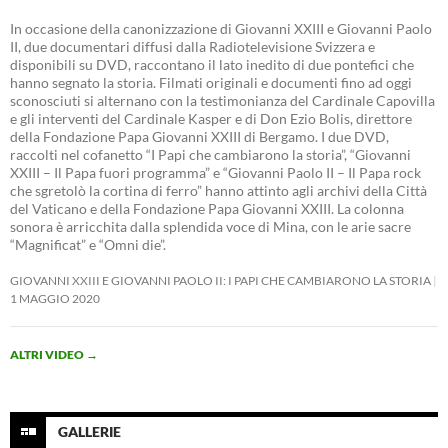
In occasione della canonizzazione di Giovanni XXIII e Giovanni Paolo
II, due documentari diffusi dalla Radiotelevisione Svizzera e
disponibili su DVD, raccontano il lato inedito di due pontefici che
hanno segnato la storia. Filmati originali e documenti fino ad oggi
sconosciuti si alternano con la testimonianza del Cardinale Capovilla
e gli interventi del Cardinale Kasper e di Don Ezio Bolis, direttore
della Fondazione Papa Giovanni XXIII di Bergamo. I due DVD,
raccolti nel cofanetto “I Papi che cambiarono la storia”, “Giovanni
XXIII – Il Papa fuori programma” e “Giovanni Paolo II – Il Papa rock
che sgretolò la cortina di ferro” hanno attinto agli archivi della Città
del Vaticano e della Fondazione Papa Giovanni XXIII. La colonna
sonora è arricchita dalla splendida voce di Mina, con le arie sacre
“Magnificat” e “Omni die”.
GIOVANNI XXIII E GIOVANNI PAOLO II: I PAPI CHE CAMBIARONO LA STORIA
1 MAGGIO 2020
ALTRI VIDEO
→
GALLERIE