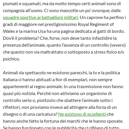
piumati e squamati, ma da molto tempo certi animali sono di
compagnia all’uomo. Ci sono mascotte un po’ ovunque, dalle
squadre sportive ai battaglioni militari
. Un caprone ha perfino i
gradi di maggiore nel prestigiosissimo Royal Regiment of
Wales e la marina Usa ha una pagina dedicata ai gatti di bordo.
Dov’è il problema? Che, forse, non deve tanto infastidire la
presenza dell’animale, quanto l’assenza di un controllo (severo)
che questo non sia maltrattato o sottoposto a stress fisico e/o
psichico.
Animali da spettacolo ne esistono parecchi, la tv e la politica
italiana ci hanno abituati a fior di esemplari, non sempre
appartenenti al regno animale. In una trasmissione non fanno
quasi più notizia. Perché non attiviamo un organismo di
controllo serio o, piuttosto che sbattere l’animale sotto i
riflettori, non proviamo invece ad attingere alla forza di un
disegno o di una caricatura?
Ne esistono di eccellenti
che
hanno anche fatto la fortuna dei marchi che le hanno sposate.
Se hanno funzionato con le pubblicità che ci rifilano di tutto,