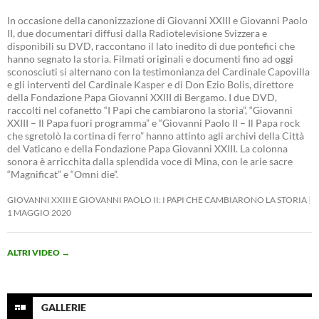
In occasione della canonizzazione di Giovanni XXIII e Giovanni Paolo
II, due documentari diffusi dalla Radiotelevisione Svizzera e
disponibili su DVD, raccontano il lato inedito di due pontefici che
hanno segnato la storia. Filmati originali e documenti fino ad oggi
sconosciuti si alternano con la testimonianza del Cardinale Capovilla
e gli interventi del Cardinale Kasper e di Don Ezio Bolis, direttore
della Fondazione Papa Giovanni XXIII di Bergamo. I due DVD,
raccolti nel cofanetto “I Papi che cambiarono la storia”, “Giovanni
XXIII – Il Papa fuori programma” e “Giovanni Paolo II – Il Papa rock
che sgretolò la cortina di ferro” hanno attinto agli archivi della Città
del Vaticano e della Fondazione Papa Giovanni XXIII. La colonna
sonora è arricchita dalla splendida voce di Mina, con le arie sacre
“Magnificat” e “Omni die”.
GIOVANNI XXIII E GIOVANNI PAOLO II: I PAPI CHE CAMBIARONO LA STORIA
1 MAGGIO 2020
ALTRI VIDEO
→
GALLERIE