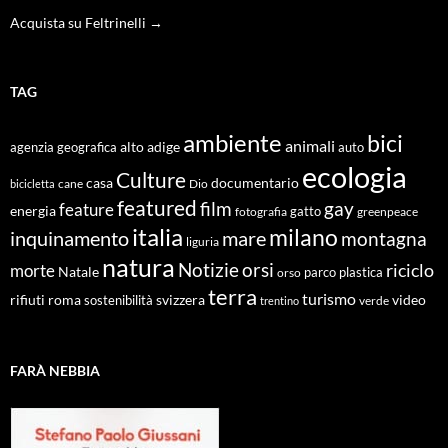
Acquista su Feltrinelli →
TAG
ambiente
bici
animali
alto adige
agenzia geografica
auto
ecologia
Culture
documentario
casa
cane
Dio
bicicletta
featured
film
gay
feature
energia
fotografia
gatto
greenpeace
italia
milano
inquinamento
mare
montagna
liguria
natura
Notizie
orsi
riciclo
morte
Natale
orso
parco
plastica
terra
turismo
roma
svizzera
video
rifiuti
sostenibilità
verde
trentino
FARÀ NEBBIA