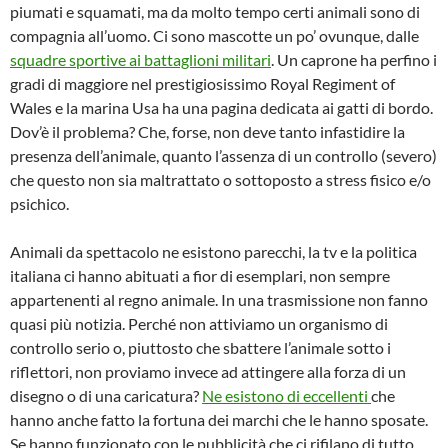
piumati e squamati, ma da molto tempo certi animali sono di
compagnia all’uomo. Ci sono mascotte un po’ ovunque, dalle
squadre sportive ai battaglioni militari
. Un caprone ha perfino i
gradi di maggiore nel prestigiosissimo Royal Regiment of
Wales e la marina Usa ha una pagina dedicata ai gatti di bordo.
Dov’è il problema? Che, forse, non deve tanto infastidire la
presenza dell’animale, quanto l’assenza di un controllo (severo)
che questo non sia maltrattato o sottoposto a stress fisico e/o
psichico.
Animali da spettacolo ne esistono parecchi, la tv e la politica
italiana ci hanno abituati a fior di esemplari, non sempre
appartenenti al regno animale. In una trasmissione non fanno
quasi più notizia. Perché non attiviamo un organismo di
controllo serio o, piuttosto che sbattere l’animale sotto i
riflettori, non proviamo invece ad attingere alla forza di un
disegno o di una caricatura?
Ne esistono di eccellenti
che
hanno anche fatto la fortuna dei marchi che le hanno sposate.
Se hanno funzionato con le pubblicità che ci rifilano di tutto,