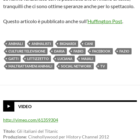
tranquilli che ci sono ottime speranze anche per lo spettacolo.
Questo articolo è pubblicato anche sull’
Huffington Post
.
ANIMALI
ANIMALISTI
BIGNARDI
CANI
CULTURE TELEVISIONE
DARIA
FABIO
FACEBOOK
FAZIO
GATTI
LITTIZZETTO
LUCIANA
MAIALI
MALTRATTAMENI ANIMALI
SOCIAL NETWORK
TV
VIDEO
http://vimeo.com/61359304
Titolo
: Gli italiani del Titanic
Produzione
: Cinehollywood per History Channel 2012