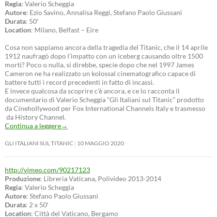
Regia
: Valerio Scheggia
Autore
: Ezio Savino, Annalisa Reggi, Stefano Paolo Giussani
Durata
: 50′
Location
: Milano, Belfast – Eire
Cosa non sappiamo ancora della tragedia del Titanic, che il 14 aprile
1912 naufragò dopo l’impatto con un iceberg causando oltre 1500
morti? Poco o nulla, si direbbe, specie dopo che nel 1997 James
Cameron ne ha realizzato un kolossal cinematografico capace di
battere tutti i record precedenti in fatto di incassi.
E invece qualcosa da scoprire c’è ancora, e ce lo racconta il
documentario di Valerio Scheggia “Gli Italiani sul Titanic” prodotto
da Cinehollywood per Fox International Channels Italy e trasmesso
da History Channel.
Continua a leggere
→
GLI ITALIANI SUL TITANIC
10 MAGGIO 2020
http://vimeo.com/90217123
Produzione
: Libreria Vaticana, Polivideo 2013-2014
Regia
: Valerio Scheggia
Autore
: Stefano Paolo Giussani
Durata
: 2 x 50′
Location
: Città del Vaticano, Bergamo