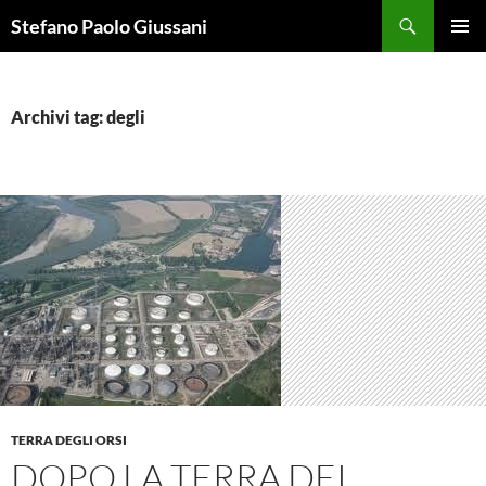
Vai
Cerca
Stefano Paolo Giussani
al
MENU
contenuto
PRINCI
Archivi tag: degli
TERRA DEGLI ORSI
DOPO LA TERRA DEI