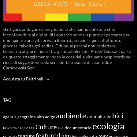
«Le figure ambigue ed enigmatiche che hanno dato uno stile
inconfondibile ai dipinti di Leonardo sono un punto di partenza per
immaginare una vita privata libera da schemi rigidi, affettuosa,
giocosa, talvolta goliardica. E dunque perché non proiettare
Leonardo ai giorni nostri tra gli arcobaleni del Pride? Giussani parte
da questo atteggiamento verso le cose della vita per un’esplorazione
ricca di suggestioni sulla sensibilità sessuale di Leonardo.»
Corriere della Sera
Acquista su Feltrinelli →
TAG
ambiente
bici
animali
alto adige
agenzia geografica
auto
ecologia
Culture
documentario
casa
cane
Dio
bicicletta
featured
film
gay
feature
energia
fotografia
gatto
greenpeace