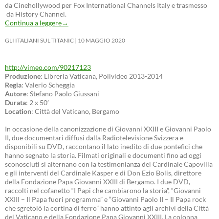
da Cinehollywood per Fox International Channels Italy e trasmesso
da History Channel.
Continua a leggere
→
GLI ITALIANI SUL TITANIC
10 MAGGIO 2020
http://vimeo.com/90217123
Produzione
: Libreria Vaticana, Polivideo 2013-2014
Regia
: Valerio Scheggia
Autore
: Stefano Paolo Giussani
Durata
: 2 x 50′
Location
: Città del Vaticano, Bergamo
In occasione della canonizzazione di Giovanni XXIII e Giovanni Paolo
II, due documentari diffusi dalla Radiotelevisione Svizzera e
disponibili su DVD, raccontano il lato inedito di due pontefici che
hanno segnato la storia. Filmati originali e documenti fino ad oggi
sconosciuti si alternano con la testimonianza del Cardinale Capovilla
e gli interventi del Cardinale Kasper e di Don Ezio Bolis, direttore
della Fondazione Papa Giovanni XXIII di Bergamo. I due DVD,
raccolti nel cofanetto “I Papi che cambiarono la storia”, “Giovanni
XXIII – Il Papa fuori programma” e “Giovanni Paolo II – Il Papa rock
che sgretolò la cortina di ferro” hanno attinto agli archivi della Città
del Vaticano e della Fondazione Papa Giovanni XXIII. La colonna