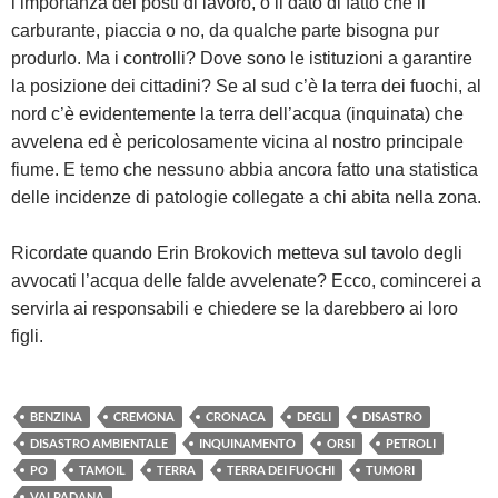
l’importanza dei posti di lavoro, o il dato di fatto che il
carburante, piaccia o no, da qualche parte bisogna pur
produrlo. Ma i controlli? Dove sono le istituzioni a garantire
la posizione dei cittadini? Se al sud c’è la terra dei fuochi, al
nord c’è evidentemente la terra dell’acqua (inquinata) che
avvelena ed è pericolosamente vicina al nostro principale
fiume. E temo che nessuno abbia ancora fatto una statistica
delle incidenze di patologie collegate a chi abita nella zona.
Ricordate quando Erin Brokovich metteva sul tavolo degli
avvocati l’acqua delle falde avvelenate? Ecco, comincerei a
servirla ai responsabili e chiedere se la darebbero ai loro
figli.
BENZINA
CREMONA
CRONACA
DEGLI
DISASTRO
DISASTRO AMBIENTALE
INQUINAMENTO
ORSI
PETROLI
PO
TAMOIL
TERRA
TERRA DEI FUOCHI
TUMORI
VALPADANA