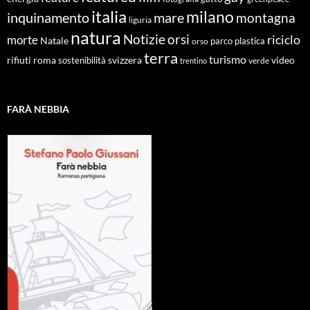
italia
milano
inquinamento
mare
montagna
liguria
natura
Notizie
orsi
riciclo
morte
Natale
orso
parco
plastica
terra
turismo
roma
svizzera
video
rifiuti
sostenibilità
verde
trentino
FARÀ NEBBIA