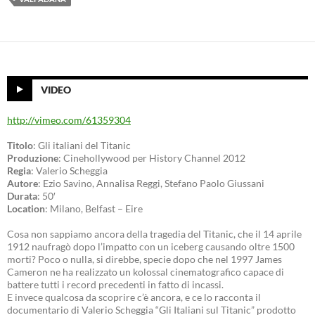
VIDEO
http://vimeo.com/61359304
Titolo
: Gli italiani del Titanic
Produzione
: Cinehollywood per History Channel 2012
Regia
: Valerio Scheggia
Autore
: Ezio Savino, Annalisa Reggi, Stefano Paolo Giussani
Durata
: 50′
Location
: Milano, Belfast – Eire
Cosa non sappiamo ancora della tragedia del Titanic, che il 14 aprile
1912 naufragò dopo l’impatto con un iceberg causando oltre 1500
morti? Poco o nulla, si direbbe, specie dopo che nel 1997 James
Cameron ne ha realizzato un kolossal cinematografico capace di
battere tutti i record precedenti in fatto di incassi.
E invece qualcosa da scoprire c’è ancora, e ce lo racconta il
documentario di Valerio Scheggia “Gli Italiani sul Titanic” prodotto