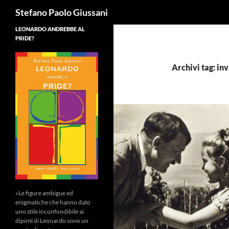
Cerca
Stefano Paolo Giussani
LEONARDO ANDREBBE AL
PRIDE?
Archivi tag: in
«Le figure ambigue ed
enigmatiche che hanno dato
uno stile inconfondibile ai
dipinti di Leonardo sono un