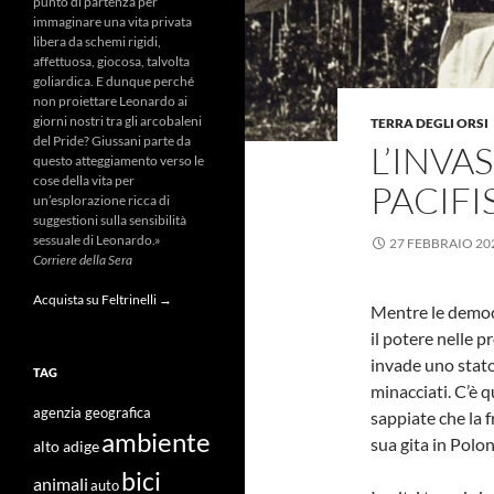
punto di partenza per
immaginare una vita privata
libera da schemi rigidi,
affettuosa, giocosa, talvolta
goliardica. E dunque perché
non proiettare Leonardo ai
giorni nostri tra gli arcobaleni
TERRA DEGLI ORSI
del Pride? Giussani parte da
L’INVAS
questo atteggiamento verso le
cose della vita per
PACIFI
un’esplorazione ricca di
suggestioni sulla sensibilità
sessuale di Leonardo.»
27 FEBBRAIO 20
Corriere della Sera
Acquista su Feltrinelli →
Mentre le democ
il potere nelle 
invade uno stato
TAG
minacciati. C’è 
agenzia geografica
sappiate che la 
ambiente
sua gita in Polon
alto adige
bici
animali
auto