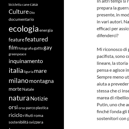
In altri tempi si
casa
cane
bicicletta
prepara la guerra
Culture
Dio
presente, in mod
documentario
in vari autori. 
ecologia
efficaci per assi
energia
difenderci?
featured
feature
film
gay
fotografia
gatto
Mi riconosco di 
greenpeace
pacifista, sono c
inquinamento
lineare, la stori
italia
pensa e agisce in
mare
liguria
Sempre meno util
milano
montagna
aiuta a prevederl
morte
Natale
stessa che ci i
natura
marea di ribelli
Notizie
Putin, uno che a
orsi
orso
parco
plastica
finché l’onda gli
riciclo
roma
rifiuti
sostenitori con 
svizzera
sostenibilità