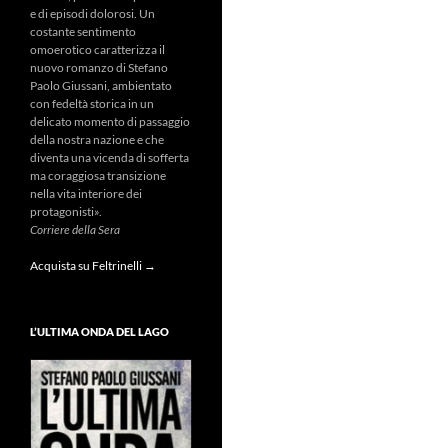
e di episodi dolorosi. Un
costante sentimento
omoerotico caratterizza il
nuovo romanzo di Stefano
Paolo Giussani, ambientato
con fedeltà storica in un
delicato momento di passaggio
della nostra nazione e che
diventa una vicenda di sofferta
ma coraggiosa transizione
nella vita interiore dei
protagonisti».
Corriere della Sera
Acquista su Feltrinelli →
L’ULTIMA ONDA DEL LAGO