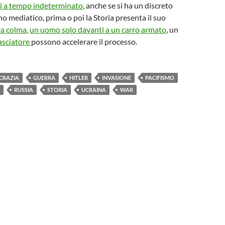
ri a tempo indeterminato
, anche se si ha un discreto
no mediatico, prima o poi la Storia presenta il suo
za colma
,
un uomo solo davanti a un carro armato
, un
asciatore
possono accelerare il processo.
CRAZIA
GUERRA
HITLER
INVASIONE
PACIFISMO
RUSSIA
STORIA
UCRAINA
WAR