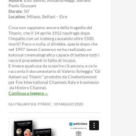
Autore
: Ezio Savino, Annalisa Reggi, Stefano
Paolo Giussani
Durata
: 50′
Location
: Milano, Belfast – Eire
Cosa non sappiamo ancora della tragedia del
Titanic, che il 14 aprile 1912 naufragò dopo
l’impatto con un iceberg causando oltre 1500
morti? Poco o nulla, si direbbe, specie dopo che
nel 1997 James Cameron ne ha realizzato un
kolossal cinematografico capace di battere tutti i
record precedenti in fatto di incassi.
E invece qualcosa da scoprire c’è ancora, e ce lo
racconta il documentario di Valerio Scheggia “Gli
Italiani sul Titanic” prodotto da Cinehollywood
per Fox International Channels Italy e trasmesso
da History Channel.
Continua a leggere
→
GLI ITALIANI SUL TITANIC
10 MAGGIO 2020