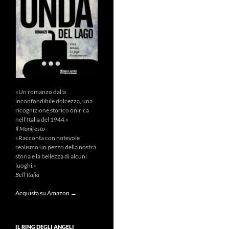
«Un romanzo dalla
inconfondibile dolcezza, una
ricognizione storico onirica
nell'Italia del 1944.»
Il Manifesto
«Racconta con notevole
realismo un pezzo della nostra
storia e la bellezza di alcuni
luoghi.»
Bell'Italia
Acquista su Amazon →
IL RING DEGLI ANGELI