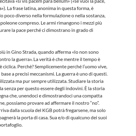
 recitava «si vis pacem para bellum» («se vuoi la pace,
»). La frase latina, anonima in questa forma, è
o poco diverso nella formulazione o nella sostanza,
Napoleone compreso. Le armi rimangono i mezzi più
curare la pace perché ci dimostrano in grado di
più in Gino Strada, quando afferma «Io non sono
ontro la guerra». La verità è che mentre il tempo è
a è ciclica. Perchè? Semplicemente perché l’uomo vive,
 base a precisi meccanismi. La guerra è uno di questi.
izzata ma pur sempre utilizzata. Studiare la storia
a senza per questo essere degli indovini. È la storia
nsegna che, unendoci e dimostrandoci una compatta
one, possiamo provare ad affermare il nostro “no”.
rriva dalla scuola del KGB potrà fregarsene, ma solo
 bagnerà la porta di casa. Sua e/o di qualcuno dei suoi
portafoglio.