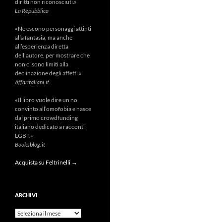
diritti non riconosciuti.»
La Repubblica
«Ne escono personaggi attinti
alla fantasia, ma anche
all’esperienza diretta
dell’autore, per mostrare che
non ci sono limiti alla
declinazione degli affetti.»
Affaritaliani.it
«Il libro vuole dire un no
convinto all’omofobia e nasce
dal primo crowdfunding
italiano dedicato a racconti
LGBT.»
Booksblog.it
Acquista su Feltrinelli →
ARCHIVI
Archivi