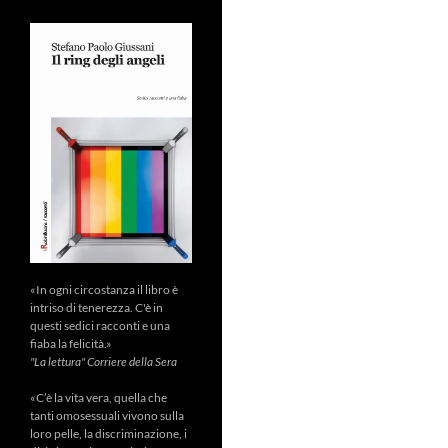
«In ogni circostanza il libro è
intriso di tenerezza. C'è in
questi sedici racconti e una
fiaba la felicità.»
"La lettura" Corriere della Sera
«C’è la vita vera, quella che
tanti omosessuali vivono sulla
loro pelle, la discriminazione, i