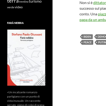
terra
turismo
trentino
Non si è
dittato
video
verde
successo sul pia
conto. Una
piaz
papa da un amb
FARÀ NEBBIA
BIDEN
DEMO
PEACE
PUTIN
«Un incalzante romanzo
partigiano con un punto di
vista inusuale. Un racconto
serrato, pieno di colpi di scena