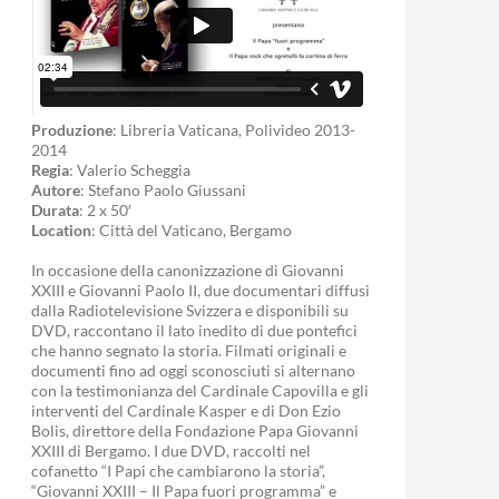
Produzione
: Libreria Vaticana, Polivideo 2013-
2014
Regia
: Valerio Scheggia
Autore
: Stefano Paolo Giussani
Durata
: 2 x 50′
Location
: Città del Vaticano, Bergamo
In occasione della canonizzazione di Giovanni
XXIII e Giovanni Paolo II, due documentari diffusi
dalla Radiotelevisione Svizzera e disponibili su
DVD, raccontano il lato inedito di due pontefici
che hanno segnato la storia. Filmati originali e
documenti fino ad oggi sconosciuti si alternano
con la testimonianza del Cardinale Capovilla e gli
interventi del Cardinale Kasper e di Don Ezio
Bolis, direttore della Fondazione Papa Giovanni
XXIII di Bergamo. I due DVD, raccolti nel
cofanetto “I Papi che cambiarono la storia”,
“Giovanni XXIII – Il Papa fuori programma” e