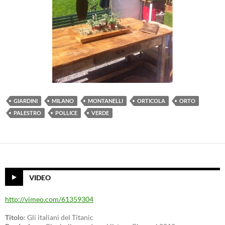
GIARDINI
MILANO
MONTANELLI
ORTICOLA
ORTO
PALESTRO
POLLICE
VERDE
VIDEO
http://vimeo.com/61359304
Titolo
: Gli italiani del Titanic