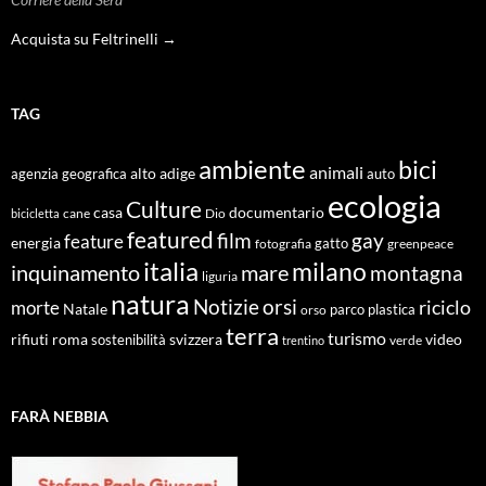
Acquista su Feltrinelli →
TAG
ambiente
bici
animali
alto adige
agenzia geografica
auto
ecologia
Culture
documentario
casa
cane
Dio
bicicletta
featured
film
gay
feature
energia
fotografia
gatto
greenpeace
italia
milano
inquinamento
mare
montagna
liguria
natura
Notizie
orsi
riciclo
morte
Natale
orso
parco
plastica
terra
turismo
roma
svizzera
video
rifiuti
sostenibilità
verde
trentino
FARÀ NEBBIA