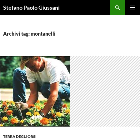
Vai
Cerca
Stefano Paolo Giussani
al
MENU
contenuto
PRINCI
Archivi tag: montanelli
TERRA DEGLI ORSI