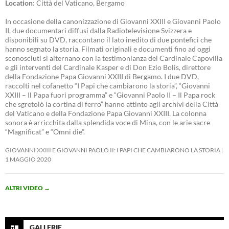
Location
: Città del Vaticano, Bergamo
In occasione della canonizzazione di Giovanni XXIII e Giovanni Paolo
II, due documentari diffusi dalla Radiotelevisione Svizzera e
disponibili su DVD, raccontano il lato inedito di due pontefici che
hanno segnato la storia. Filmati originali e documenti fino ad oggi
sconosciuti si alternano con la testimonianza del Cardinale Capovilla
e gli interventi del Cardinale Kasper e di Don Ezio Bolis, direttore
della Fondazione Papa Giovanni XXIII di Bergamo. I due DVD,
raccolti nel cofanetto “I Papi che cambiarono la storia”, “Giovanni
XXIII – Il Papa fuori programma” e “Giovanni Paolo II – Il Papa rock
che sgretolò la cortina di ferro” hanno attinto agli archivi della Città
del Vaticano e della Fondazione Papa Giovanni XXIII. La colonna
sonora è arricchita dalla splendida voce di Mina, con le arie sacre
“Magnificat” e “Omni die”.
GIOVANNI XXIII E GIOVANNI PAOLO II: I PAPI CHE CAMBIARONO LA STORIA
1 MAGGIO 2020
ALTRI VIDEO
→
GALLERIE