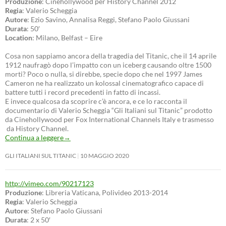
Produzione
: Cinehollywood per History Channel 2012
Regia
: Valerio Scheggia
Autore
: Ezio Savino, Annalisa Reggi, Stefano Paolo Giussani
Durata
: 50′
Location
: Milano, Belfast – Eire
Cosa non sappiamo ancora della tragedia del Titanic, che il 14 aprile
1912 naufragò dopo l’impatto con un iceberg causando oltre 1500
morti? Poco o nulla, si direbbe, specie dopo che nel 1997 James
Cameron ne ha realizzato un kolossal cinematografico capace di
battere tutti i record precedenti in fatto di incassi.
E invece qualcosa da scoprire c’è ancora, e ce lo racconta il
documentario di Valerio Scheggia “Gli Italiani sul Titanic” prodotto
da Cinehollywood per Fox International Channels Italy e trasmesso
da History Channel.
Continua a leggere
→
GLI ITALIANI SUL TITANIC
10 MAGGIO 2020
http://vimeo.com/90217123
Produzione
: Libreria Vaticana, Polivideo 2013-2014
Regia
: Valerio Scheggia
Autore
: Stefano Paolo Giussani
Durata
: 2 x 50′