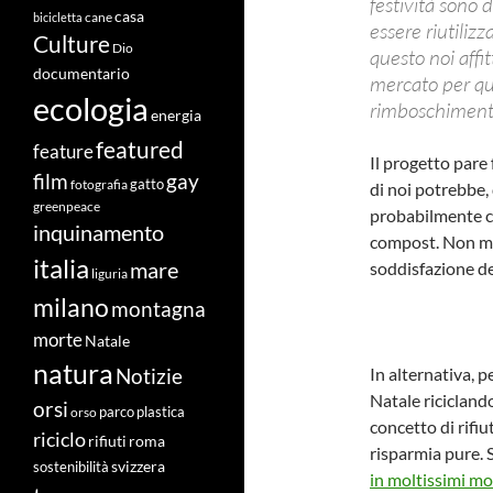
festività sono 
casa
cane
bicicletta
essere riutiliz
Culture
Dio
questo noi affit
documentario
mercato per qua
ecologia
rimboschimento 
energia
featured
feature
Il progetto pare
film
gay
fotografia
gatto
di noi potrebbe, 
greenpeace
probabilmente co
inquinamento
compost. Non mo
italia
mare
soddisfazione de
liguria
milano
montagna
morte
Natale
natura
In alternativa, p
Notizie
Natale riciclando
orsi
orso
parco
plastica
concetto di rifiu
riciclo
roma
rifiuti
risparmia pure.
svizzera
sostenibilità
in moltissimi mo