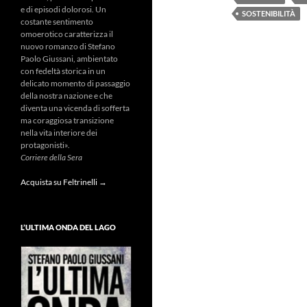
e di episodi dolorosi. Un
SOSTENIBILITÀ
costante sentimento
omoerotico caratterizza il
nuovo romanzo di Stefano
Paolo Giussani, ambientato
con fedeltà storica in un
delicato momento di passaggio
della nostra nazione e che
diventa una vicenda di sofferta
ma coraggiosa transizione
nella vita interiore dei
protagonisti».
Corriere della Sera
Acquista su Feltrinelli →
L’ULTIMA ONDA DEL LAGO