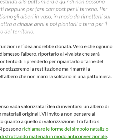
destinati alla pattumiera e quindi non possono
zati neppure per fare compost per il terreno. Per
tiamo gli alberi in vaso, in modo da rimetterli sul
ttro o cinque anni e poi piantarli a terra per il
del territorio.
 funzioni e l’idea andrebbe clonata. Vero è che ognuno
dismesso l’albero, riportarlo al vivaista che sarà
ntento di riprenderlo per ripiantarlo o farne del
netizzeremo la restituzione ma rimarrà la
ll’albero che non marcirà solitario in una pattumiera.
enso vada valorizzata l’dea di inventarsi un albero di
 materiali originali. Vi invito a non pensare al
to quanto a quello di valorizzazione. Tra l’altro si
 Si possono
richiamare le forme del simbolo natalizio
di sfruttando materiali in modo anticonvenzionale
.