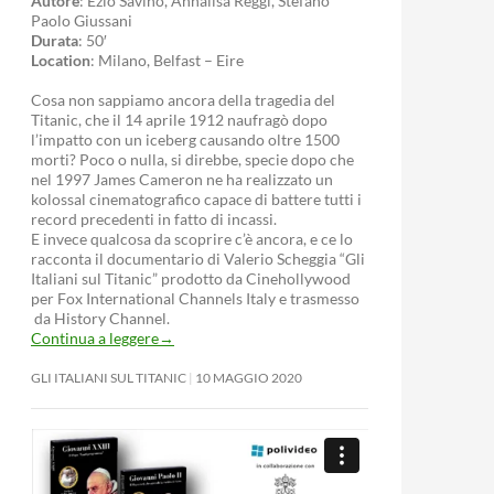
Autore
: Ezio Savino, Annalisa Reggi, Stefano
Paolo Giussani
Durata
: 50′
Location
: Milano, Belfast – Eire
Cosa non sappiamo ancora della tragedia del
Titanic, che il 14 aprile 1912 naufragò dopo
l’impatto con un iceberg causando oltre 1500
morti? Poco o nulla, si direbbe, specie dopo che
nel 1997 James Cameron ne ha realizzato un
kolossal cinematografico capace di battere tutti i
record precedenti in fatto di incassi.
E invece qualcosa da scoprire c’è ancora, e ce lo
racconta il documentario di Valerio Scheggia “Gli
Italiani sul Titanic” prodotto da Cinehollywood
per Fox International Channels Italy e trasmesso
da History Channel.
Continua a leggere
→
GLI ITALIANI SUL TITANIC
10 MAGGIO 2020