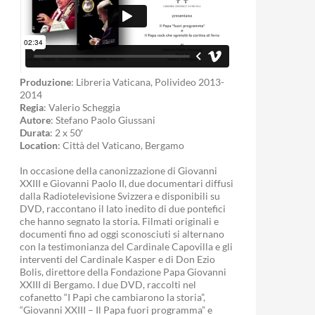
Produzione
: Libreria Vaticana, Polivideo 2013-
2014
Regia
: Valerio Scheggia
Autore
: Stefano Paolo Giussani
Durata
: 2 x 50′
Location
: Città del Vaticano, Bergamo
In occasione della canonizzazione di Giovanni
XXIII e Giovanni Paolo II, due documentari diffusi
dalla Radiotelevisione Svizzera e disponibili su
DVD, raccontano il lato inedito di due pontefici
che hanno segnato la storia. Filmati originali e
documenti fino ad oggi sconosciuti si alternano
con la testimonianza del Cardinale Capovilla e gli
interventi del Cardinale Kasper e di Don Ezio
Bolis, direttore della Fondazione Papa Giovanni
XXIII di Bergamo. I due DVD, raccolti nel
cofanetto “I Papi che cambiarono la storia”,
“Giovanni XXIII – Il Papa fuori programma” e