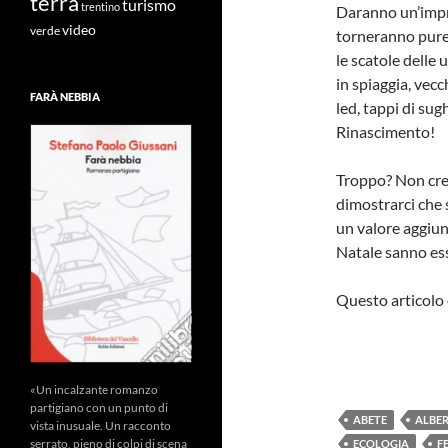
terra
turismo
trentino
Daranno un’impro
video
verde
torneranno pure 
le scatole delle u
in spiaggia, vecc
FARÀ NEBBIA
led, tappi di sug
Rinascimento!
Troppo? Non cre
dimostrarci che 
un valore aggiun
Natale sanno ess
Questo articolo 
«Un incalzante romanzo
partigiano con un punto di
ABETE
ALBE
vista inusuale. Un racconto
serrato, pieno di colpi di scena
ECOLOGIA
F