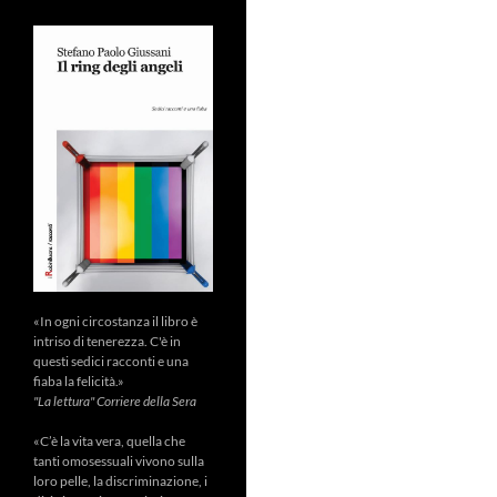
«In ogni circostanza il libro è
intriso di tenerezza. C'è in
questi sedici racconti e una
fiaba la felicità.»
"La lettura" Corriere della Sera
«C’è la vita vera, quella che
tanti omosessuali vivono sulla
loro pelle, la discriminazione, i