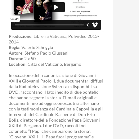
Produzione
: Libreria Vaticana, Polivideo 2013-
2014
Regia
: Valerio Scheggia
Autore
: Stefano Paolo Giussani
Durata
: 2 x 50′
Location
: Città del Vaticano, Bergamo
In occasione della canonizzazione di Giovanni
XXIII e Giovanni Paolo II, due documentari diffusi
dalla Radiotelevisione Svizzera e disponibili su
DVD, raccontano il lato inedito di due pontefici
che hanno segnato la storia. Filmati originali e
documenti fino ad oggi sconosciuti si alternano
con la testimonianza del Cardinale Capovilla e gli
interventi del Cardinale Kasper e di Don Ezio
Bolis, direttore della Fondazione Papa Giovanni
XXIII di Bergamo. I due DVD, raccolti nel
cofanetto “I Papi che cambiarono la storia”,
“Giovanni XXIII – Il Papa fuori programma” e