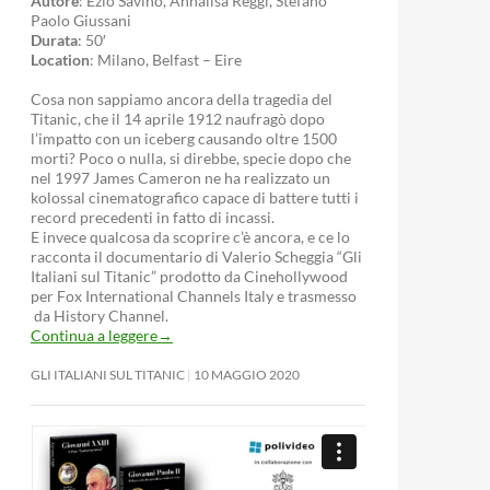
Autore
: Ezio Savino, Annalisa Reggi, Stefano
Paolo Giussani
Durata
: 50′
Location
: Milano, Belfast – Eire
Cosa non sappiamo ancora della tragedia del
Titanic, che il 14 aprile 1912 naufragò dopo
l’impatto con un iceberg causando oltre 1500
morti? Poco o nulla, si direbbe, specie dopo che
nel 1997 James Cameron ne ha realizzato un
kolossal cinematografico capace di battere tutti i
record precedenti in fatto di incassi.
E invece qualcosa da scoprire c’è ancora, e ce lo
racconta il documentario di Valerio Scheggia “Gli
Italiani sul Titanic” prodotto da Cinehollywood
per Fox International Channels Italy e trasmesso
da History Channel.
Continua a leggere
→
GLI ITALIANI SUL TITANIC
10 MAGGIO 2020