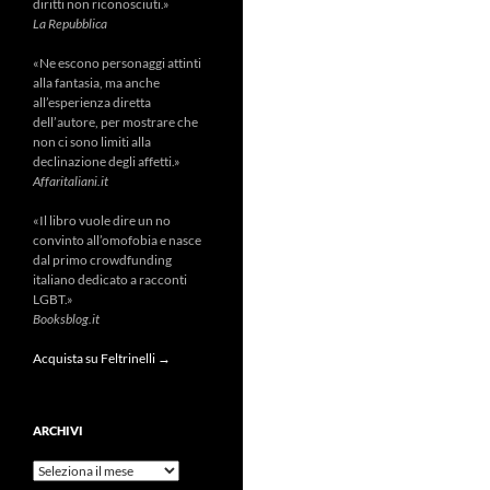
diritti non riconosciuti.»
La Repubblica
«Ne escono personaggi attinti
alla fantasia, ma anche
all’esperienza diretta
dell’autore, per mostrare che
non ci sono limiti alla
declinazione degli affetti.»
Affaritaliani.it
«Il libro vuole dire un no
convinto all’omofobia e nasce
dal primo crowdfunding
italiano dedicato a racconti
LGBT.»
Booksblog.it
Acquista su Feltrinelli →
ARCHIVI
Archivi