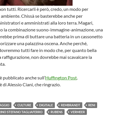
n tutti. Ricercarli è però, credo, un modo per
n ambiente. Chissà se basterebbe anche per
nistratori e amministrati alla loro terra. Magari,
to la combinazione suono-immagine-animazione, una
rebbe prima di buttare una batteria in un cassonetto
torizzare una palazzina oscena. Anche perché,
ovremmo tutti fare in modo che, per quanto bella
 raffigurazione, non dovrebbe mai scavalcare la
ata.
è pubblicato anche sull’
Huffington Post
.
 di Alessio Ciani, che ringrazio.
AGGIO
CULTURE
DIGITALE
REMBRANDT
RENI
RINO STEFANO TAGLIAFERRO
RUBENS
VERMEER