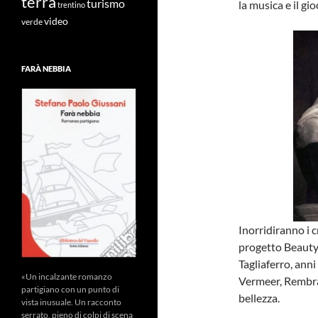
terra
turismo
la musica e il gio
trentino
video
verde
FARÀ NEBBIA
Inorridiranno i c
progetto Beauty 
Tagliaferro, ann
«Un incalzante romanzo
Vermeer, Rembran
partigiano con un punto di
bellezza.
vista inusuale. Un racconto
serrato, pieno di colpi di scena