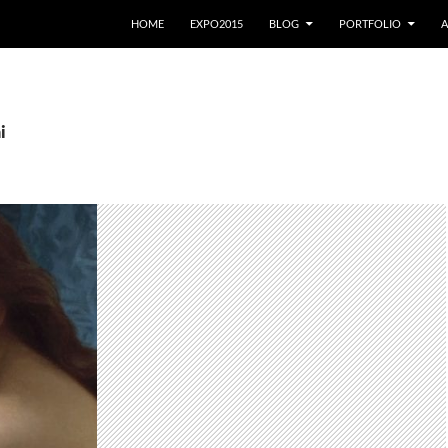
VAI AL CONTENUTO
HOME
EXPO2015
BLOG
PORTFOLIO
A
i