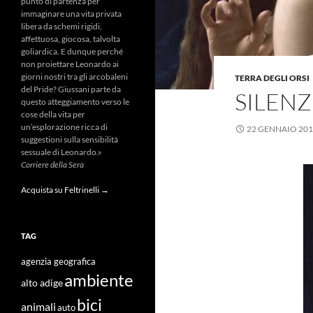
punto di partenza per
immaginare una vita privata
libera da schemi rigidi,
affettuosa, giocosa, talvolta
goliardica. E dunque perché
non proiettare Leonardo ai
giorni nostri tra gli arcobaleni
TERRA DEGLI ORSI
del Pride? Giussani parte da
SILENZI
questo atteggiamento verso le
cose della vita per
un’esplorazione ricca di
22 GENNAIO 20
suggestioni sulla sensibilità
sessuale di Leonardo.»
Corriere della Sera
Acquista su Feltrinelli →
TAG
agenzia geografica
ambiente
alto adige
bici
animali
auto