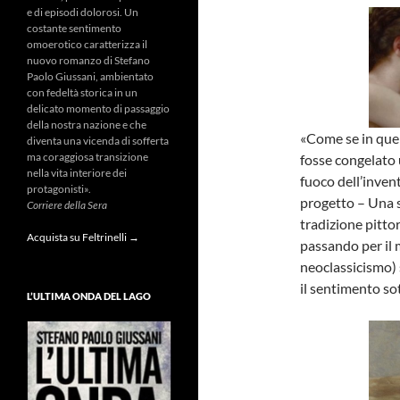
e di episodi dolorosi. Un
costante sentimento
omoerotico caratterizza il
nuovo romanzo di Stefano
Paolo Giussani, ambientato
con fedeltà storica in un
delicato momento di passaggio
della nostra nazione e che
«Come se in quel
diventa una vicenda di sofferta
ma coraggiosa transizione
fosse congelato 
nella vita interiore dei
fuoco dell’invent
protagonisti».
progetto – Una s
Corriere della Sera
tradizione pitto
Acquista su Feltrinelli →
passando per il 
neoclassicismo) 
il sentimento sot
L’ULTIMA ONDA DEL LAGO