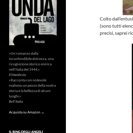
Colto dall’entus
(sono tutti elenca
precisi, saprei 
«Un romanzo dalla
inconfondibile dolcezza, una
ricognizione storico onirica
nell'Italia del 1944.»
Il Manifesto
«Racconta con notevole
realismo un pezzo della nostra
storia e la bellezza di alcuni
luoghi.»
Bell'Italia
Acquista su Amazon →
IL RING DEGLI ANGELI