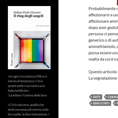
Probabilmente no
affezionarsi a u
affezionare ammi
dopo aver godu
persona ci pense
generico o di au
ammettiamolo, d
possa essere una
realtà da cui è n
Questo articolo 
«In ogni circostanza il libro è
La segnalazione è
intriso di tenerezza. C'è in
questi sedici racconti e una
fiaba la felicità.»
"La lettura" Corriere della Sera
ARTE
CARAV
RINO CORTI
«C’è la vita vera, quella che
tanti omosessuali vivono sulla
loro pelle, la discriminazione, i