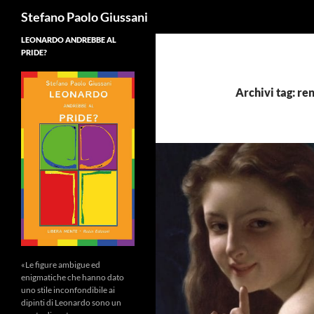
Cerca
Stefano Paolo Giussani
LEONARDO ANDREBBE AL
PRIDE?
Archivi tag: ren
«Le figure ambigue ed
enigmatiche che hanno dato
uno stile inconfondibile ai
dipinti di Leonardo sono un