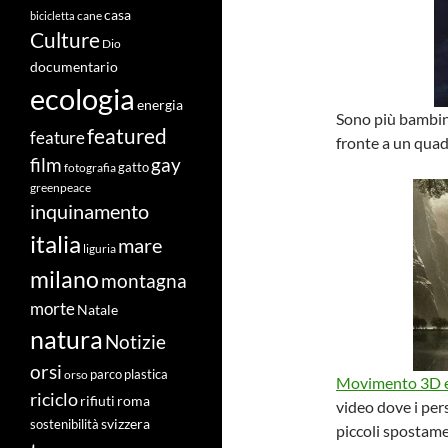
casa
cane
bicicletta
Culture
Dio
documentario
ecologia
energia
Sono più bambin
featured
feature
fronte a un quad
film
gay
fotografia
gatto
greenpeace
inquinamento
italia
mare
liguria
milano
montagna
morte
Natale
natura
Notizie
orsi
orso
parco
plastica
Movimento 3D e 
riciclo
roma
rifiuti
video dove i pe
svizzera
sostenibilità
piccoli spostame