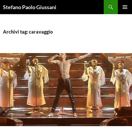
Vai
Cerca
Stefano Paolo Giussani
al
MENU
contenuto
PRINCI
Archivi tag: caravaggio