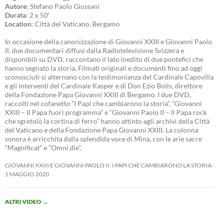
Autore
: Stefano Paolo Giussani
Durata
: 2 x 50′
Location
: Città del Vaticano, Bergamo
In occasione della canonizzazione di Giovanni XXIII e Giovanni Paolo
II, due documentari diffusi dalla Radiotelevisione Svizzera e
disponibili su DVD, raccontano il lato inedito di due pontefici che
hanno segnato la storia. Filmati originali e documenti fino ad oggi
sconosciuti si alternano con la testimonianza del Cardinale Capovilla
e gli interventi del Cardinale Kasper e di Don Ezio Bolis, direttore
della Fondazione Papa Giovanni XXIII di Bergamo. I due DVD,
raccolti nel cofanetto “I Papi che cambiarono la storia”, “Giovanni
XXIII – Il Papa fuori programma” e “Giovanni Paolo II – Il Papa rock
che sgretolò la cortina di ferro” hanno attinto agli archivi della Città
del Vaticano e della Fondazione Papa Giovanni XXIII. La colonna
sonora è arricchita dalla splendida voce di Mina, con le arie sacre
“Magnificat” e “Omni die”.
GIOVANNI XXIII E GIOVANNI PAOLO II: I PAPI CHE CAMBIARONO LA STORIA
1 MAGGIO 2020
ALTRI VIDEO
→