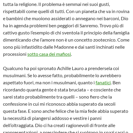
tutta la religione. Il problema è semmai nei suoi gusti,
rispettabili come quelli di tutti. Con un pianeta che va in rovina
e bambini che muoiono assiderati o annegano nei barconi, Dio
ha in agenda problemi ben peggiori di Sanremo. Trovo più di
cattivo gusto l’esempio di chi sventola il principio della famiglia
dimenticando che l’amore non è un concetto zootecnico. Come
sono più infastidito dalle Madonne e dai santi inchinati nelle
processioni
sotto casa dei mafiosi
.
Qualcuno ha poi spronato Achille Lauro a prendersela coi
musulmani. Se lo avesse fatto, probabilmente lo avrebbero
aspettato fuori, ma non i musulmani, quanto i
fanatici
. Ben
ricordando quanta gente è stata bruciata – e cosciente che
sarei stato probabilmente tra quelli – sono fiero che la
confessione in cui mi riconosco abbia superato da secoli
questa fase. E sono anche felice che la mia fede abbia superato
la necessità di piangersi addosso e vestire i panni
dell’oltraggiata. Dio ci ha creati ragionevoli di fronte alle
rappresentazioni, a prescindere che si svolgano in spazi sacri o