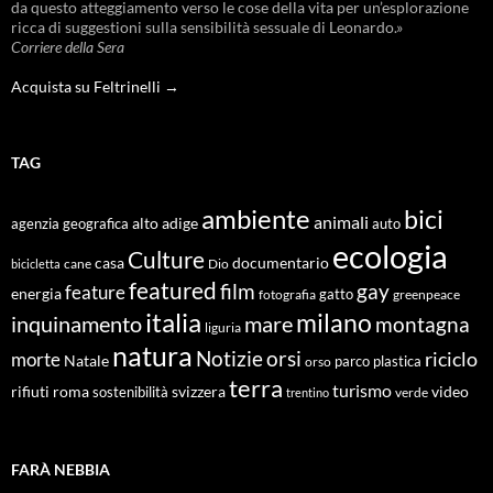
da questo atteggiamento verso le cose della vita per un’esplorazione
ricca di suggestioni sulla sensibilità sessuale di Leonardo.»
Corriere della Sera
Acquista su Feltrinelli →
TAG
ambiente
bici
animali
alto adige
agenzia geografica
auto
ecologia
Culture
documentario
casa
cane
Dio
bicicletta
featured
film
gay
feature
energia
fotografia
gatto
greenpeace
italia
milano
inquinamento
mare
montagna
liguria
natura
Notizie
orsi
riciclo
morte
Natale
orso
parco
plastica
terra
turismo
roma
svizzera
video
rifiuti
sostenibilità
verde
trentino
FARÀ NEBBIA