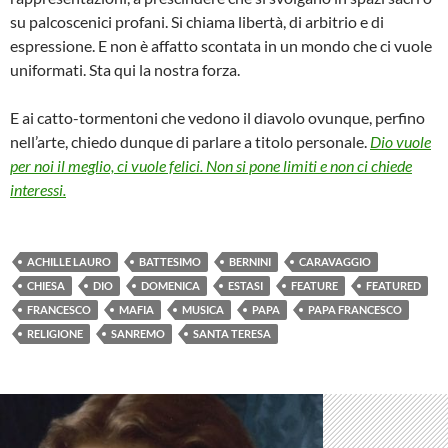
su palcoscenici profani. Si chiama libertà, di arbitrio e di
espressione. E non è affatto scontata in un mondo che ci vuole
uniformati. Sta qui la nostra forza.
E ai catto-tormentoni che vedono il diavolo ovunque, perfino
nell’arte, chiedo dunque di parlare a titolo personale.
Dio vuole
per noi il meglio, ci vuole felici. Non si pone limiti e non ci chiede
interessi.
ACHILLE LAURO
BATTESIMO
BERNINI
CARAVAGGIO
CHIESA
DIO
DOMENICA
ESTASI
FEATURE
FEATURED
FRANCESCO
MAFIA
MUSICA
PAPA
PAPA FRANCESCO
RELIGIONE
SANREMO
SANTA TERESA