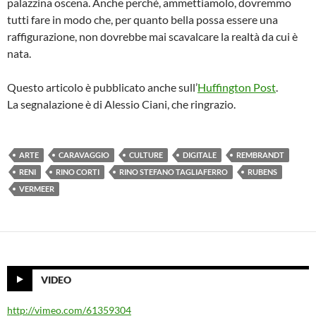
palazzina oscena. Anche perché, ammettiamolo, dovremmo
tutti fare in modo che, per quanto bella possa essere una
raffigurazione, non dovrebbe mai scavalcare la realtà da cui è
nata.
Questo articolo è pubblicato anche sull’
Huffington Post
.
La segnalazione è di Alessio Ciani, che ringrazio.
ARTE
CARAVAGGIO
CULTURE
DIGITALE
REMBRANDT
RENI
RINO CORTI
RINO STEFANO TAGLIAFERRO
RUBENS
VERMEER
VIDEO
http://vimeo.com/61359304