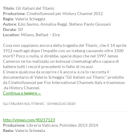
Titolo
: Gli italiani del Titanic
Produzione
: Cinehollywood per History Channel 2012
Regia
: Valerio Scheggia
Autore
: Ezio Savino, Annalisa Reggi, Stefano Paolo Giussani
Durata
: 50′
Location
: Milano, Belfast – Eire
Cosa non sappiamo ancora della tragedia del Titanic, che il 14 aprile
1912 naufragò dopo l’impatto con un iceberg causando oltre 1500
morti? Poco o nulla, si direbbe, specie dopo che nel 1997 James
Cameron ne ha realizzato un kolossal cinematografico capace di
battere tutti i record precedenti in fatto di incassi.
E invece qualcosa da scoprire c’è ancora, e ce lo racconta il
documentario di Valerio Scheggia “Gli Italiani sul Titanic” prodotto
da Cinehollywood per Fox International Channels Italy e trasmesso
da History Channel.
Continua a leggere
→
GLI ITALIANI SUL TITANIC
10 MAGGIO 2020
http://vimeo.com/90217123
Produzione
: Libreria Vaticana, Polivideo 2013-2014
Regia
: Valerio Scheggia