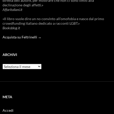
diretta dell’autore, per mostrare che non ci sono limiti alla
declinazione degli affetti.»
Affaritaliani.it
«Il libro vuole dire un no convinto all’omofobia e nasce dal primo
crowdfunding italiano dedicato a racconti LGBT.»
Booksblog.it
Acquista su Feltrinelli →
ARCHIVI
Archivi
META
Accedi