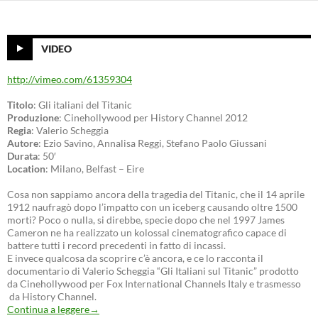
VIDEO
http://vimeo.com/61359304
Titolo
: Gli italiani del Titanic
Produzione
: Cinehollywood per History Channel 2012
Regia
: Valerio Scheggia
Autore
: Ezio Savino, Annalisa Reggi, Stefano Paolo Giussani
Durata
: 50′
Location
: Milano, Belfast – Eire
Cosa non sappiamo ancora della tragedia del Titanic, che il 14 aprile
1912 naufragò dopo l’impatto con un iceberg causando oltre 1500
morti? Poco o nulla, si direbbe, specie dopo che nel 1997 James
Cameron ne ha realizzato un kolossal cinematografico capace di
battere tutti i record precedenti in fatto di incassi.
E invece qualcosa da scoprire c’è ancora, e ce lo racconta il
documentario di Valerio Scheggia “Gli Italiani sul Titanic” prodotto
da Cinehollywood per Fox International Channels Italy e trasmesso
da History Channel.
Continua a leggere
→