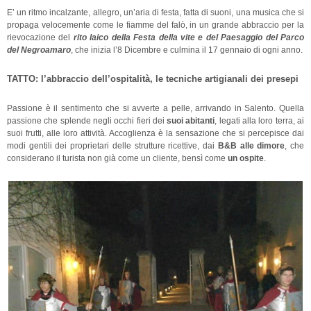
E’ un ritmo incalzante, allegro, un’aria di festa, fatta di suoni, una musica che si
propaga velocemente come le fiamme del falò, in un grande abbraccio per la
rievocazione del
rito laico della Festa della vite e del Paesaggio del Parco
del Negroamaro
, che inizia l’8 Dicembre e culmina il 17 gennaio di ogni anno.
TATTO: l’abbraccio dell’ospitalità, le tecniche artigianali dei presepi
Passione è il sentimento che si avverte a pelle, arrivando in Salento. Quella
passione che splende negli occhi fieri dei
suoi abitanti
, legati alla loro terra, ai
suoi frutti, alle loro attività. Accoglienza è la sensazione che si percepisce dai
modi gentili dei proprietari delle strutture ricettive, dai
B&B alle dimore
, che
considerano il turista non già come un cliente, bensì come
un ospite
.