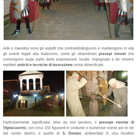
Arte e maestria sono gli aspetti che contraddistinguono e mantengono in vita
gli eventi legati alla tradizione, come gli straordinari
presepi viventi
che
coinvolgono larga parte della popolazione locale, impegnata a far rivivere
mestieri
antichi e tecniche di lavorazione
ormai dimenticate.
Particolarmente significativi, direi da non perdere, il
presepe vivente di
Vignacastrisi
, con circa 150 figuranti in costume e numerose scene per le vie
del centro storico, e quello di
S. Donato
, ambientato in una location