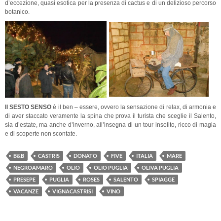
d’eccezione, quasi esotica per la presenza di cactus e di un delizioso percorso
botanico.
Il SESTO SENSO
è il ben – essere, ovvero la sensazione di relax, di armonia e
di aver staccato veramente la spina che prova il turista che sceglie il Salento,
sia d’estate, ma anche d’inverno, all’insegna di un tour insolito, ricco di magia
e di scoperte non scontate.
B&B
CASTRIS
DONATO
FIVE
ITALIA
MARE
NEGROAMARO
OLIO
OLIO PUGLIA
OLIVA PUGLIA
PRESEPE
PUGLIA
ROSES
SALENTO
SPIAGGE
VACANZE
VIGNACASTRISI
VINO