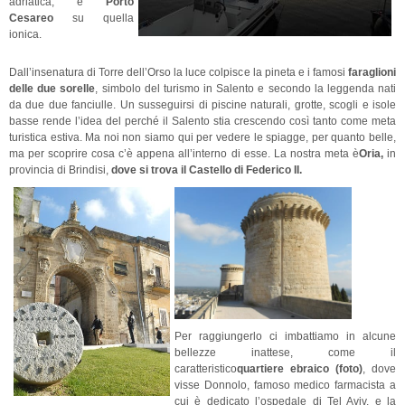
adriatica, e
Porto
Cesareo
su quella
ionica.
Dall’insenatura di Torre dell’Orso la luce colpisce la pineta e i famosi
faraglioni
delle due sorelle
, simbolo del turismo in Salento e secondo la leggenda nati
da due due fanciulle. Un susseguirsi di piscine naturali, grotte, scogli e isole
basse rende l’idea del perché il Salento stia crescendo così tanto come meta
turistica estiva. Ma noi non siamo qui per vedere le spiagge, per quanto belle,
ma per scoprire cosa c’è appena all’interno di esse. La nostra meta è
Oria,
in
provincia di Brindisi,
dove si trova il Castello di Federico II.
Per raggiungerlo ci imbattiamo in alcune
bellezze inattese, come il
caratteristico
quartiere ebraico (foto)
, dove
visse Donnolo, famoso medico farmacista a
cui è dedicato l’ospedale di Tel Aviv, e la