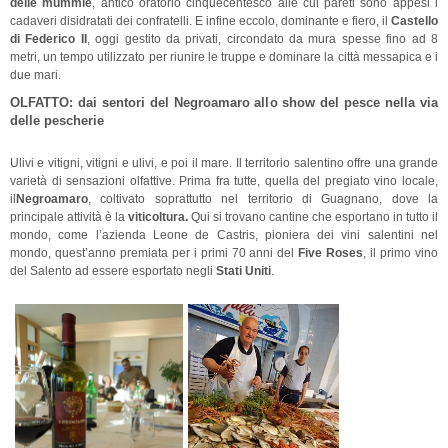
delle mummie
, antico oratorio cinquecentesco alle cui pareti sono appesi i
cadaveri disidratati dei confratelli. E infine eccolo, dominante e fiero, il
Castello
di Federico II
, oggi gestito da privati, circondato da mura spesse fino ad 8
metri, un tempo utilizzato per riunire le truppe e dominare la città messapica e i
due mari.
OLFATTO: dai sentori del Negroamaro allo show del pesce nella via
delle pescherie
Ulivi e vitigni, vitigni e ulivi, e poi il mare. Il territorio salentino offre una grande
varietà di sensazioni olfattive. Prima fra tutte, quella del pregiato vino locale,
il
Negroamaro
, coltivato soprattutto nel territorio di Guagnano, dove la
principale attività è la
viticoltura.
Qui si trovano cantine che esportano in tutto il
mondo, come l’azienda Leone de Castris, pioniera dei vini salentini nel
mondo, quest’anno premiata per i primi 70 anni del
Five Roses
, il primo vino
del Salento ad essere esportato negli
Stati Uniti
.