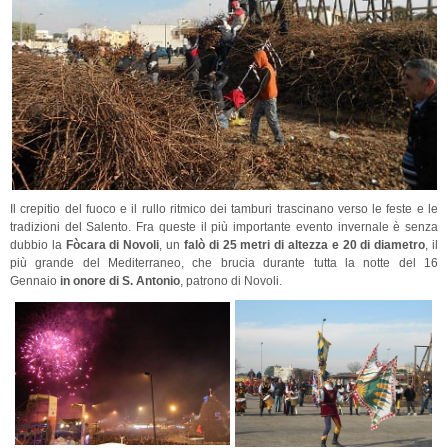
Il crepitio del fuoco e il rullo ritmico dei tamburi trascinano verso le feste e le
tradizioni del Salento. Fra queste il più importante evento invernale è senza
dubbio la
Fòcara di Novoli
, un
falò di 25 metri di altezza e 20 di diametro
, il
più grande del Mediterraneo, che brucia durante tutta la notte del 16
Gennaio
in onore di S. Antonio
, patrono di Novoli.