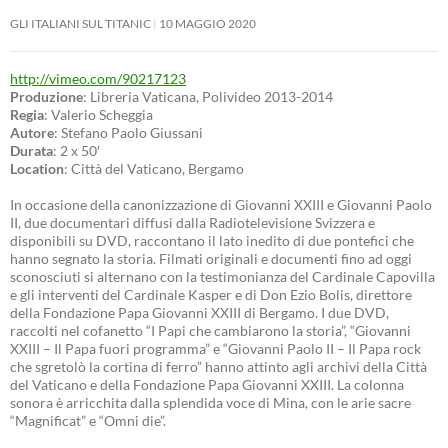
GLI ITALIANI SUL TITANIC
10 MAGGIO 2020
http://vimeo.com/90217123
Produzione
: Libreria Vaticana, Polivideo 2013-2014
Regia
: Valerio Scheggia
Autore
: Stefano Paolo Giussani
Durata
: 2 x 50′
Location
: Città del Vaticano, Bergamo
In occasione della canonizzazione di Giovanni XXIII e Giovanni Paolo
II, due documentari diffusi dalla Radiotelevisione Svizzera e
disponibili su DVD, raccontano il lato inedito di due pontefici che
hanno segnato la storia. Filmati originali e documenti fino ad oggi
sconosciuti si alternano con la testimonianza del Cardinale Capovilla
e gli interventi del Cardinale Kasper e di Don Ezio Bolis, direttore
della Fondazione Papa Giovanni XXIII di Bergamo. I due DVD,
raccolti nel cofanetto “I Papi che cambiarono la storia”, “Giovanni
XXIII – Il Papa fuori programma” e “Giovanni Paolo II – Il Papa rock
che sgretolò la cortina di ferro” hanno attinto agli archivi della Città
del Vaticano e della Fondazione Papa Giovanni XXIII. La colonna
sonora è arricchita dalla splendida voce di Mina, con le arie sacre
“Magnificat” e “Omni die”.