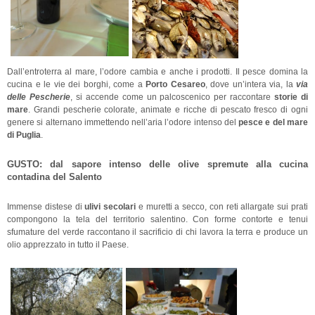
Dall’entroterra al mare, l’odore cambia e anche i prodotti. Il pesce domina la
cucina e le vie dei borghi, come a
Porto Cesareo
, dove un’intera via, la
via
delle Pescherie
, si accende come un palcoscenico per raccontare
storie di
mare
. Grandi pescherie colorate, animate e ricche di pescato fresco di ogni
genere si alternano immettendo nell’aria l’odore intenso del
pesce e del mare
di Puglia
.
GUSTO: dal sapore intenso delle olive spremute alla cucina
contadina del Salento
Immense distese di
ulivi secolari
e muretti a secco, con reti allargate sui prati
compongono la tela del territorio salentino. Con forme contorte e tenui
sfumature del verde raccontano il sacrificio di chi lavora la terra e produce un
olio apprezzato in tutto il Paese.