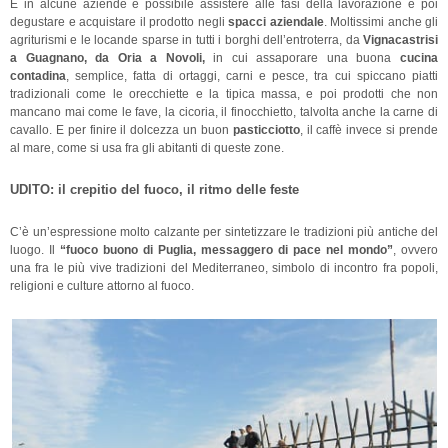
E in alcune aziende è possibile assistere alle fasi della lavorazione e poi
degustare e acquistare il prodotto negli
spacci aziendale
. Moltissimi anche gli
agriturismi e le locande sparse in tutti i borghi dell’entroterra, da
Vignacastrisi
a Guagnano, da Oria a Novoli,
in cui assaporare una buona
cucina
contadina
, semplice, fatta di ortaggi, carni e pesce, tra cui spiccano piatti
tradizionali come le orecchiette e la tipica massa, e poi prodotti che non
mancano mai come le fave, la cicoria, il finocchietto, talvolta anche la carne di
cavallo. E per finire il dolcezza un buon
pasticciotto
, il caffè invece si prende
al mare, come si usa fra gli abitanti di queste zone.
UDITO: il crepitio del fuoco, il ritmo delle feste
C’è un’espressione molto calzante per sintetizzare le tradizioni più antiche del
luogo. Il
“fuoco buono di Puglia, messaggero di pace nel mondo”
, ovvero
una fra le più vive tradizioni del Mediterraneo, simbolo di incontro fra popoli,
religioni e culture attorno al fuoco.