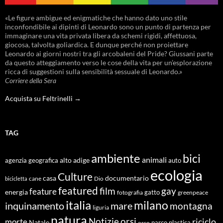
«Le figure ambigue ed enigmatiche che hanno dato uno stile
inconfondibile ai dipinti di Leonardo sono un punto di partenza per
immaginare una vita privata libera da schemi rigidi, affettuosa,
giocosa, talvolta goliardica. E dunque perché non proiettare
Leonardo ai giorni nostri tra gli arcobaleni del Pride? Giussani parte
da questo atteggiamento verso le cose della vita per un’esplorazione
ricca di suggestioni sulla sensibilità sessuale di Leonardo.»
Corriere della Sera
Acquista su Feltrinelli →
TAG
ambiente
bici
animali
alto adige
agenzia geografica
auto
ecologia
Culture
documentario
casa
cane
Dio
bicicletta
featured
film
gay
feature
energia
fotografia
gatto
greenpeace
italia
milano
inquinamento
mare
montagna
liguria
natura
Notizie
orsi
riciclo
morte
Natale
orso
parco
plastica