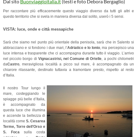
Dal sito
Buonviaggioitalia.it
(testi e foto Debora Bergaglio)
Per raccontare più efficacemente questo viaggio diverso da tutti gli altri e
questo territorio che si svela in maniera diversa dal solito, userò i 5 sensi.
VISTA: luce, onde e città messapiche
Sarà che siamo nel punto più orientale della penisola, sarà che in Salento si
abbracciano e si fondono i due mari, l’
Adriatico e lo Ionio
, ma percepisco una
luce intensa e trasparente che ci accompagna durante tutto il viaggio. L’arrivo
nel piccolo borgo di
Vignacastrisi, nel Comune di Ortelle
, a pochi chilometri
da
Castro
, meravigliosa località a picco sul mare, è accompagnato da un
chiarore rilassante, destinato tuttavia a tramontare presto, rispetto al resto
d’Italia.
Il nostro Tour lungo il
mare, costeggiando le
spiagge più belle d’Italia,
è accompagnato da
questa luce che illumina
e accende la bellezza di
località come
S. Cesarea
Terme, Torre dell’Orso e
S. Foca
sulla costa