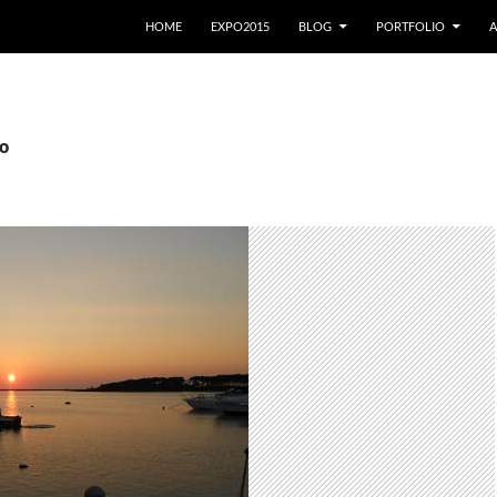
VAI AL CONTENUTO
HOME
EXPO2015
BLOG
PORTFOLIO
A
no