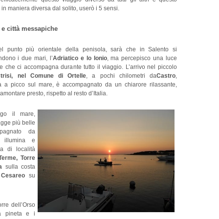
a in maniera diversa dal solito, userò i 5 sensi.
 e città messapiche
 punto più orientale della penisola, sarà che in Salento si
ndono i due mari, l’
Adriatico e lo Ionio
, ma percepisco una luce
e che ci accompagna durante tutto il viaggio. L’arrivo nel piccolo
trisi, nel Comune di Ortelle
, a pochi chilometri da
Castro
,
tà a picco sul mare, è accompagnato da un chiarore rilassante,
ramontare presto, rispetto al resto d’Italia.
ngo il mare,
gge più belle
mpagnato da
 illumina e
a di località
Terme, Torre
a
sulla costa
 Cesareo
su
orre dell’Orso
a pineta e i