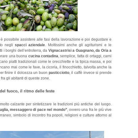
è possibile assistere alle fasi della lavorazione e poi degustare e
tto negli
spacci aziendale
. Moltissimi anche gli agriturismi e le
ti i borghi dell’entroterra, da
Vignacastrisi a Guagnano, da Oria a
porare una buona
cucina contadina
, semplice, fatta di ortaggi, carni
cano piatti tradizionali come le orecchiette e la tipica massa, e poi
ano mai come le fave, la cicoria, il finocchietto, talvolta anche la
per finire il dolcezza un buon
pasticciotto
, il caffè invece si prende
fra gli abitanti di queste zone.
del fuoco, il ritmo delle feste
olto calzante per sintetizzare le tradizioni più antiche del luogo.
Puglia, messaggero di pace nel mondo”
, ovvero una fra le più vive
rraneo, simbolo di incontro fra popoli, religioni e culture attorno al