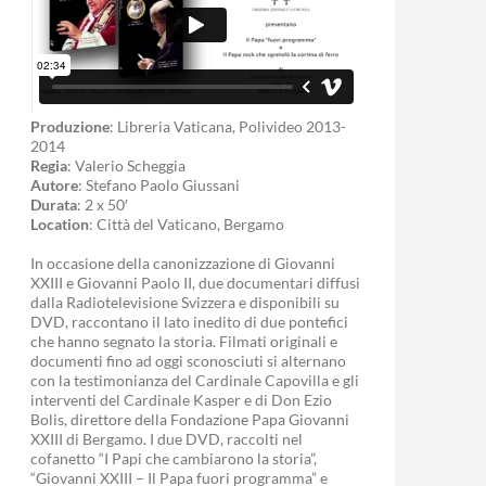
Produzione
: Libreria Vaticana, Polivideo 2013-
2014
Regia
: Valerio Scheggia
Autore
: Stefano Paolo Giussani
Durata
: 2 x 50′
Location
: Città del Vaticano, Bergamo
In occasione della canonizzazione di Giovanni
XXIII e Giovanni Paolo II, due documentari diffusi
dalla Radiotelevisione Svizzera e disponibili su
DVD, raccontano il lato inedito di due pontefici
che hanno segnato la storia. Filmati originali e
documenti fino ad oggi sconosciuti si alternano
con la testimonianza del Cardinale Capovilla e gli
interventi del Cardinale Kasper e di Don Ezio
Bolis, direttore della Fondazione Papa Giovanni
XXIII di Bergamo. I due DVD, raccolti nel
cofanetto “I Papi che cambiarono la storia”,
“Giovanni XXIII – Il Papa fuori programma” e