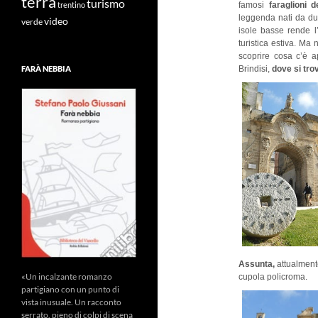
terra
turismo
famosi
faraglioni d
trentino
leggenda nati da due
video
verde
isole basse rende l
turistica estiva. Ma
scoprire cosa c’è a
Brindisi,
dove si trova
FARÀ NEBBIA
Assunta,
attualmente
«Un incalzante romanzo
cupola policroma.
partigiano con un punto di
vista inusuale. Un racconto
serrato, pieno di colpi di scena