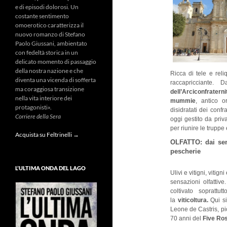
e di episodi dolorosi. Un
costante sentimento
omoerotico caratterizza il
nuovo romanzo di Stefano
Paolo Giussani, ambientato
con fedeltà storica in un
delicato momento di passaggio
della nostra nazione e che
Ricca di tele e reli
diventa una vicenda di sofferta
raccapricciante. D
ma coraggiosa transizione
dell’Arciconfratern
nella vita interiore dei
mummie
, antico o
protagonisti».
disidratati dei confr
Corriere della Sera
oggi gestito da priv
per riunire le truppe
Acquista su Feltrinelli →
OLFATTO: dai sen
pescherie
L’ULTIMA ONDA DEL LAGO
Ulivi e vitigni, vitign
sensazioni olfattive
coltivato soprattu
la
viticoltura.
Qui s
Leone de Castris, pi
70 anni del
Five Ro