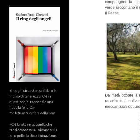
compongono la tela d
verde raccontano il s
il Paese.
«In ogni circostanza il libro è
Da metà ottobre a 
intriso di tenerezza. C'è in
raccolta delle oliv
questi sedici racconti e una
meccanizzati oppure 
fiaba la felicità.»
"La lettura" Corriere della Sera
«C’è la vita vera, quella che
tanti omosessuali vivono sulla
loro pelle, la discriminazione, i