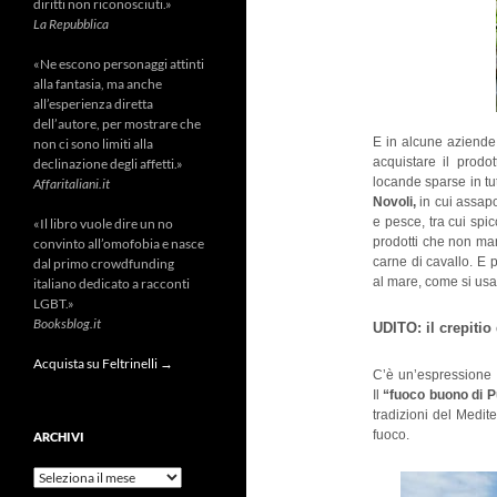
diritti non riconosciuti.»
La Repubblica
«Ne escono personaggi attinti
alla fantasia, ma anche
all’esperienza diretta
dell’autore, per mostrare che
E in alcune aziende 
non ci sono limiti alla
acquistare il prodo
declinazione degli affetti.»
locande sparse in tut
Affaritaliani.it
Novoli,
in cui assa
e pesce, tra cui spic
«Il libro vuole dire un no
prodotti che non manc
convinto all’omofobia e nasce
carne di cavallo. E 
dal primo crowdfunding
al mare, come si usa 
italiano dedicato a racconti
LGBT.»
Booksblog.it
UDITO: il crepitio 
Acquista su Feltrinelli →
C’è un’espressione m
Il
“fuoco buono di 
tradizioni del Medite
fuoco.
ARCHIVI
Archivi