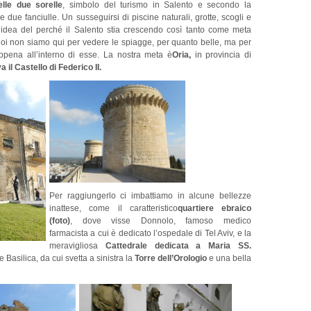
elle due sorelle
, simbolo del turismo in Salento e secondo la
 due fanciulle. Un susseguirsi di piscine naturali, grotte, scogli e
’idea del perché il Salento stia crescendo così tanto come meta
 noi non siamo qui per vedere le spiagge, per quanto belle, ma per
ppena all’interno di esse. La nostra meta è
Oria,
in provincia di
 il Castello di Federico II.
Per raggiungerlo ci imbattiamo in alcune bellezze
inattese, come il caratteristico
quartiere ebraico
(foto)
, dove visse Donnolo, famoso medico
farmacista a cui è dedicato l’ospedale di Tel Aviv, e la
meravigliosa
Cattedrale dedicata a Maria SS.
 Basilica, da cui svetta a sinistra la
Torre dell’Orologio
e una bella