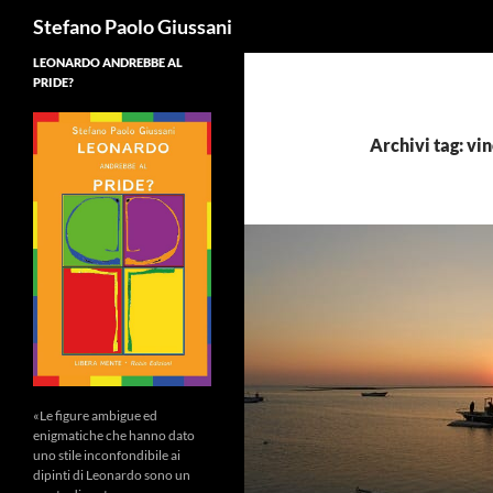
Cerca
Stefano Paolo Giussani
LEONARDO ANDREBBE AL
PRIDE?
Archivi tag: vi
«Le figure ambigue ed
enigmatiche che hanno dato
uno stile inconfondibile ai
dipinti di Leonardo sono un