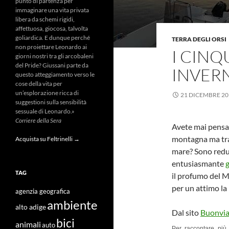
punto di partenza per
immaginare una vita privata
libera da schemi rigidi,
affettuosa, giocosa, talvolta
goliardica. E dunque perché
TERRA DEGLI ORSI
non proiettare Leonardo ai
I CINQ
giorni nostri tra gli arcobaleni
del Pride? Giussani parte da
INVER
questo atteggiamento verso le
cose della vita per
un’esplorazione ricca di
21 DICEMBRE 20
suggestioni sulla sensibilità
sessuale di Leonardo.»
Corriere della Sera
Avete mai pensat
montagna ma tra 
Acquista su Feltrinelli →
mare? Sono redu
entusiasmante
g
TAG
il profumo del M
per un attimo la 
agenzia geografica
ambiente
alto adige
Dal sito
Buonviag
bici
animali
auto
Per raccontare più 