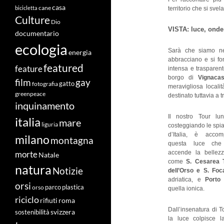
casa
cane
bicicletta
territorio che si svel
Culture
Dio
VISTA: luce, onde
documentario
ecologia
Sarà che siamo nel
energia
abbracciano e si fo
featured
feature
intensa e trasparent
borgo di
Vignacas
film
gay
fotografia
gatto
meravigliosa locali
greenpeace
destinato tuttavia a t
inquinamento
Il nostro Tour lu
italia
mare
liguria
costeggiando le spia
d’Italia, è acco
milano
montagna
questa luce che
accende la bellezz
morte
Natale
come
S. Cesarea 
natura
Notizie
dell’Orso e S. Foc
adriatica, e
Porto
orsi
orso
parco
plastica
quella ionica.
riciclo
roma
rifiuti
Dall’insenatura di T
svizzera
sostenibilità
la luce colpisce l