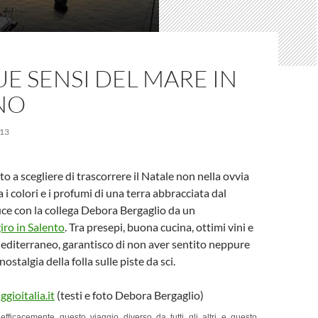
UE SENSI DEL MARE IN
NO
13
o a scegliere di trascorrere il Natale non nella ovvia
i colori e i profumi di una terra abbracciata dal
ce con la collega Debora Bergaglio da un
iro in Salento
. Tra presepi, buona cucina, ottimi vini e
editerraneo, garantisco di non aver sentito neppure
nostalgia della folla sulle piste da sci.
gioitalia.it
(testi e foto Debora Bergaglio)
efficacemente questo viaggio diverso da tutti gli altri e questo