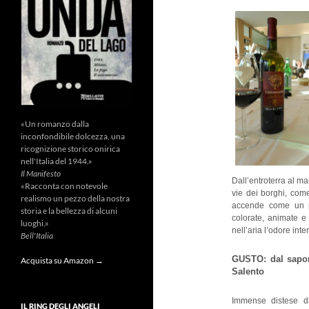
«Un romanzo dalla
inconfondibile dolcezza, una
ricognizione storico onirica
nell'Italia del 1944.»
Il Manifesto
Dall’entroterra al ma
«Racconta con notevole
vie dei borghi, co
realismo un pezzo della nostra
accende come un p
storia e la bellezza di alcuni
colorate, animate e
luoghi.»
nell’aria l’odore int
Bell'Italia
GUSTO: dal sapore
Acquista su Amazon →
Salento
Immense distese 
IL RING DEGLI ANGELI