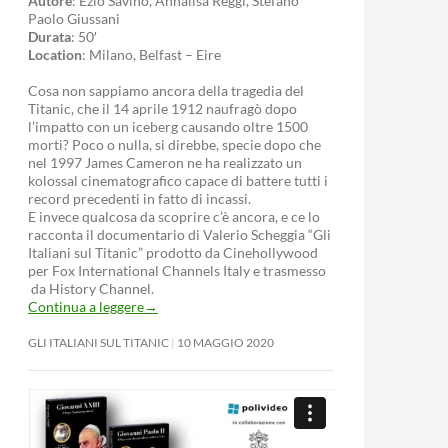
Autore
: Ezio Savino, Annalisa Reggi, Stefano
Paolo Giussani
Durata
: 50′
Location
: Milano, Belfast – Eire
Cosa non sappiamo ancora della tragedia del
Titanic, che il 14 aprile 1912 naufragò dopo
l’impatto con un iceberg causando oltre 1500
morti? Poco o nulla, si direbbe, specie dopo che
nel 1997 James Cameron ne ha realizzato un
kolossal cinematografico capace di battere tutti i
record precedenti in fatto di incassi.
E invece qualcosa da scoprire c’è ancora, e ce lo
racconta il documentario di Valerio Scheggia “Gli
Italiani sul Titanic” prodotto da Cinehollywood
per Fox International Channels Italy e trasmesso
da History Channel.
Continua a leggere
→
GLI ITALIANI SUL TITANIC
10 MAGGIO 2020