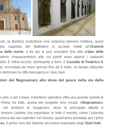
quie, la Basilica custodisce una sorpresa davvero inattesa, quasi
alla cappella del Battistero si accede infatti all’
Oratorio
ita della morte
, e da qui si può scendere fino alla
cripta delle
ratorio cinquecentesco alle cui pareti sono appesi i cadaveri
atelli. E infine eccolo, dominante e fiero, il
Castello di Federico II
,
ati, circondato da mura spesse fino ad 8 metri, un tempo utilizzato
 e dominare la città messapica e i due mari.
tori del Negroamaro allo show del pesce nella via delle
i e ulivi, e poi il mare. Il territorio salentino offre una grande varietà di
. Prima fra tutte, quella del pregiato vino locale, il
Negroamaro
,
tto nel territorio di Guagnano, dove la principale attività è
i trovano cantine che esportano in tutto il mondo, come l’azienda
oniera dei vini salentini nel mondo, quest’anno premiata per i primi
ses
, il primo vino del Salento ad essere esportato negli
Stati Uniti
.