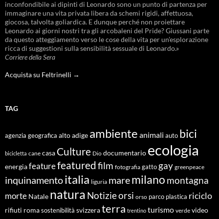
inconfondibile ai dipinti di Leonardo sono un punto di partenza per
immaginare una vita privata libera da schemi rigidi, affettuosa,
giocosa, talvolta goliardica. E dunque perché non proiettare
Leonardo ai giorni nostri tra gli arcobaleni del Pride? Giussani parte
da questo atteggiamento verso le cose della vita per un’esplorazione
ricca di suggestioni sulla sensibilità sessuale di Leonardo.»
Corriere della Sera
Acquista su Feltrinelli →
TAG
ambiente
bici
animali
alto adige
agenzia geografica
auto
ecologia
Culture
documentario
casa
cane
Dio
bicicletta
featured
film
gay
feature
energia
fotografia
gatto
greenpeace
italia
milano
inquinamento
mare
montagna
liguria
natura
Notizie
orsi
riciclo
morte
Natale
orso
parco
plastica
terra
turismo
roma
svizzera
video
rifiuti
sostenibilità
verde
trentino