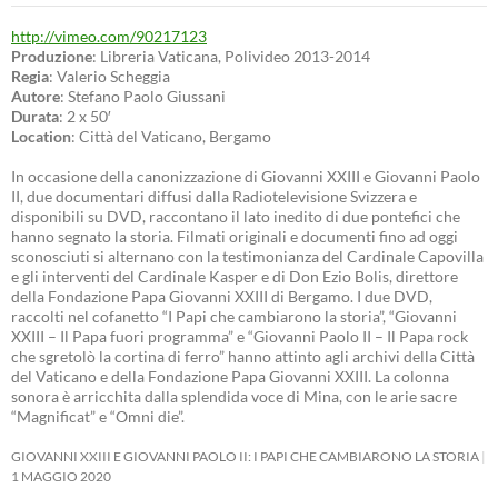
http://vimeo.com/90217123
Produzione
: Libreria Vaticana, Polivideo 2013-2014
Regia
: Valerio Scheggia
Autore
: Stefano Paolo Giussani
Durata
: 2 x 50′
Location
: Città del Vaticano, Bergamo
In occasione della canonizzazione di Giovanni XXIII e Giovanni Paolo
II, due documentari diffusi dalla Radiotelevisione Svizzera e
disponibili su DVD, raccontano il lato inedito di due pontefici che
hanno segnato la storia. Filmati originali e documenti fino ad oggi
sconosciuti si alternano con la testimonianza del Cardinale Capovilla
e gli interventi del Cardinale Kasper e di Don Ezio Bolis, direttore
della Fondazione Papa Giovanni XXIII di Bergamo. I due DVD,
raccolti nel cofanetto “I Papi che cambiarono la storia”, “Giovanni
XXIII – Il Papa fuori programma” e “Giovanni Paolo II – Il Papa rock
che sgretolò la cortina di ferro” hanno attinto agli archivi della Città
del Vaticano e della Fondazione Papa Giovanni XXIII. La colonna
sonora è arricchita dalla splendida voce di Mina, con le arie sacre
“Magnificat” e “Omni die”.
GIOVANNI XXIII E GIOVANNI PAOLO II: I PAPI CHE CAMBIARONO LA STORIA
1 MAGGIO 2020