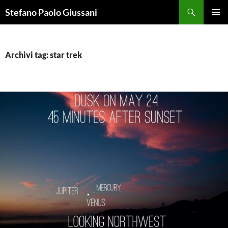
Vai
Cerca
Stefano Paolo Giussani
al
MENU
contenuto
PRINCI
Archivi tag: star trek