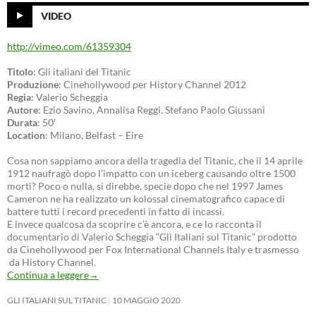
VIDEO
http://vimeo.com/61359304
Titolo
: Gli italiani del Titanic
Produzione
: Cinehollywood per History Channel 2012
Regia
: Valerio Scheggia
Autore
: Ezio Savino, Annalisa Reggi, Stefano Paolo Giussani
Durata
: 50′
Location
: Milano, Belfast – Eire
Cosa non sappiamo ancora della tragedia del Titanic, che il 14 aprile
1912 naufragò dopo l’impatto con un iceberg causando oltre 1500
morti? Poco o nulla, si direbbe, specie dopo che nel 1997 James
Cameron ne ha realizzato un kolossal cinematografico capace di
battere tutti i record precedenti in fatto di incassi.
E invece qualcosa da scoprire c’è ancora, e ce lo racconta il
documentario di Valerio Scheggia “Gli Italiani sul Titanic” prodotto
da Cinehollywood per Fox International Channels Italy e trasmesso
da History Channel.
Continua a leggere
→
GLI ITALIANI SUL TITANIC
10 MAGGIO 2020