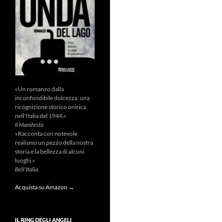
«Un romanzo dalla
inconfondibile dolcezza, una
ricognizione storico onirica
nell'Italia del 1944.»
Il Manifesto
«Racconta con notevole
realismo un pezzo della nostra
storia e la bellezza di alcuni
luoghi.»
Bell'Italia
Acquista su Amazon →
IL RING DEGLI ANGELI