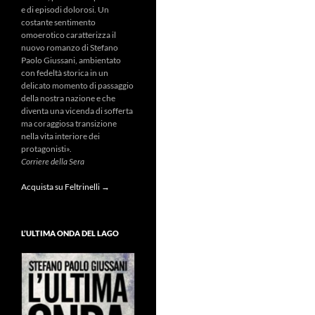
e di episodi dolorosi. Un
costante sentimento
omoerotico caratterizza il
nuovo romanzo di Stefano
Paolo Giussani, ambientato
con fedeltà storica in un
delicato momento di passaggio
della nostra nazione e che
diventa una vicenda di sofferta
ma coraggiosa transizione
nella vita interiore dei
protagonisti».
Corriere della Sera
Acquista su Feltrinelli →
L’ULTIMA ONDA DEL LAGO