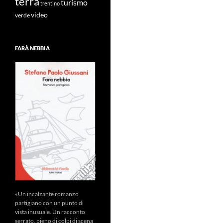
terra
turismo
trentino
video
verde
FARÀ NEBBIA
«Un incalzante romanzo
partigiano con un punto di
vista inusuale. Un racconto
serrato, pieno di colpi di scena