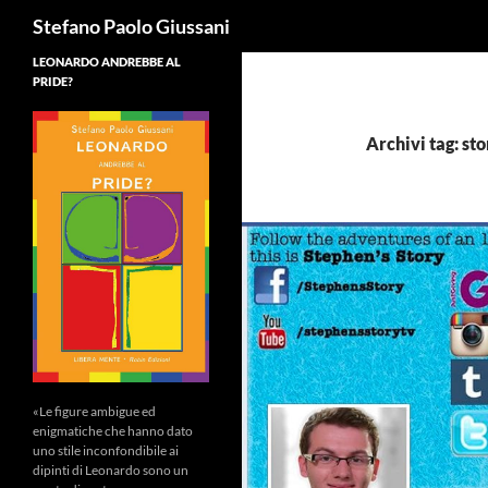
Cerca
Stefano Paolo Giussani
LEONARDO ANDREBBE AL
PRIDE?
Archivi tag: sto
«Le figure ambigue ed
enigmatiche che hanno dato
uno stile inconfondibile ai
dipinti di Leonardo sono un