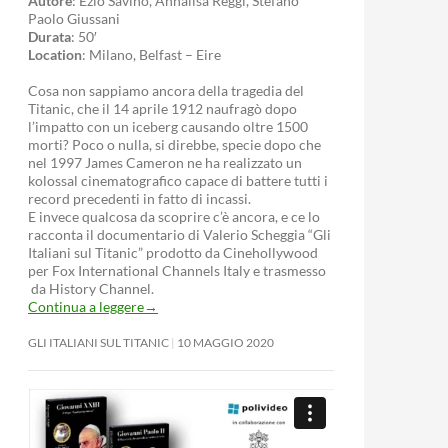
Autore
: Ezio Savino, Annalisa Reggi, Stefano
Paolo Giussani
Durata
: 50′
Location
: Milano, Belfast – Eire
Cosa non sappiamo ancora della tragedia del
Titanic, che il 14 aprile 1912 naufragò dopo
l’impatto con un iceberg causando oltre 1500
morti? Poco o nulla, si direbbe, specie dopo che
nel 1997 James Cameron ne ha realizzato un
kolossal cinematografico capace di battere tutti i
record precedenti in fatto di incassi.
E invece qualcosa da scoprire c’è ancora, e ce lo
racconta il documentario di Valerio Scheggia “Gli
Italiani sul Titanic” prodotto da Cinehollywood
per Fox International Channels Italy e trasmesso
da History Channel.
Continua a leggere
→
GLI ITALIANI SUL TITANIC
10 MAGGIO 2020