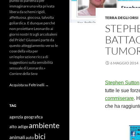
punto di partenza per
immaginare una vita privata
libera da schemi rigidi,
affettuosa, giocosa, talvolta
TERRA DEGLI ORSI
goliardica. E dunque perché
STEPHE
non proiettare Leonardo ai
giorni nostri tra gli arcobaleni
BATTAG
del Pride? Giussani parte da
questo atteggiamento verso le
TUMO
cose della vita per
un’esplorazione ricca di
suggestioni sulla sensibilità
6 MAGGIO 2014
sessuale di Leonardo.»
Corriere della Sera
Stephen Sutton
Acquista su Feltrinelli →
tutte le sue for
commiserare
. 
che ha raggiunto
TAG
agenzia geografica
ambiente
alto adige
bici
animali
auto