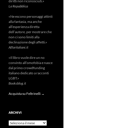
diritti non riconosciuti.»
La Repubblica
«Ne escono personaggi attinti
alla fantasia, ma anche
all’esperienza diretta
dell’autore, per mostrare che
non ci sono limiti alla
declinazione degli affetti.»
Affaritaliani.it
«Il libro vuole dire un no
convinto all’omofobia e nasce
dal primo crowdfunding
italiano dedicato a racconti
LGBT.»
Booksblog.it
Acquista su Feltrinelli →
ARCHIVI
Archivi