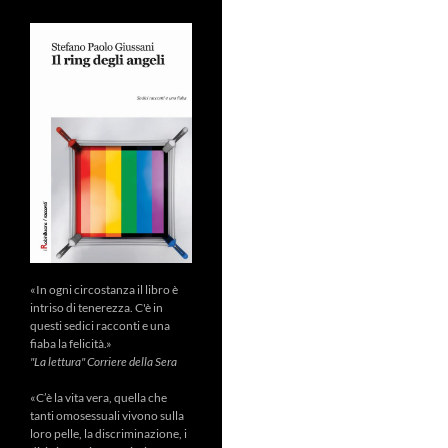
«In ogni circostanza il libro è
intriso di tenerezza. C'è in
questi sedici racconti e una
fiaba la felicità.»
"La lettura" Corriere della Sera
«C’è la vita vera, quella che
tanti omosessuali vivono sulla
loro pelle, la discriminazione, i