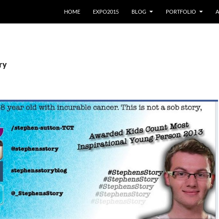
VAI AL CONTENUTO
HOME
EXPO2015
BLOG
PORTFOLIO
A
ry