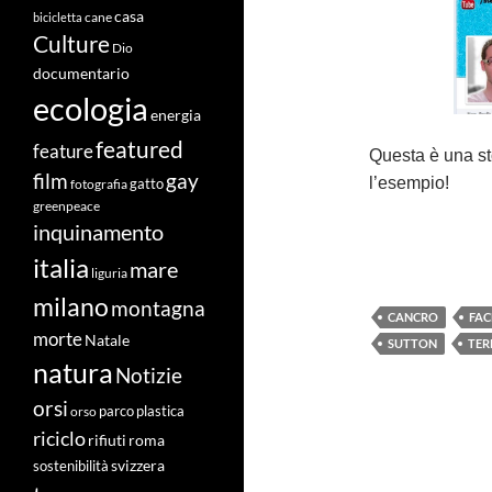
casa
cane
bicicletta
Culture
Dio
documentario
ecologia
energia
featured
feature
Questa è una st
film
gay
l’esempio!
fotografia
gatto
greenpeace
inquinamento
italia
mare
liguria
milano
montagna
CANCRO
FA
morte
Natale
SUTTON
TER
natura
Notizie
orsi
orso
parco
plastica
riciclo
roma
rifiuti
svizzera
sostenibilità