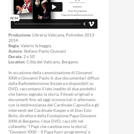
Produzione
: Libreria Vaticana, Polivideo 2013-
2014
Regia
: Valerio Scheggia
Autore
: Stefano Paolo Giussani
Durata
: 2 x 50′
Location
: Città del Vaticano, Bergamo
In occasione della canonizzazione di Giovanni
XXIII e Giovanni Paolo II, due documentari diffusi
dalla Radiotelevisione Svizzera e disponibili su
DVD, raccontano il lato inedito di due pontefici
che hanno segnato la storia. Filmati originali e
documenti fino ad oggi sconosciuti si alternano
con la testimonianza del Cardinale Capovilla e gli
interventi del Cardinale Kasper e di Don Ezio
Bolis, direttore della Fondazione Papa Giovanni
XXIII di Bergamo. I due DVD, raccolti nel
cofanetto “I Papi che cambiarono la storia”,
“Giovanni XXIII – Il Papa fuori programma” e