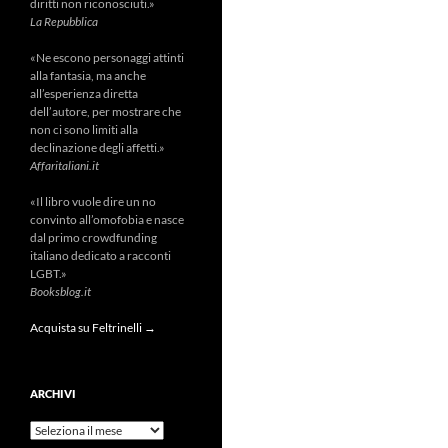
diritti non riconosciuti.»
La Repubblica
«Ne escono personaggi attinti
alla fantasia, ma anche
all’esperienza diretta
dell’autore, per mostrare che
non ci sono limiti alla
declinazione degli affetti.»
Affaritaliani.it
«Il libro vuole dire un no
convinto all’omofobia e nasce
dal primo crowdfunding
italiano dedicato a racconti
LGBT.»
Booksblog.it
Acquista su Feltrinelli →
ARCHIVI
Archivi