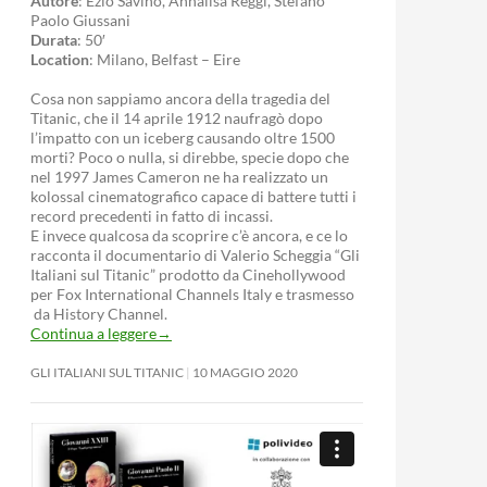
Autore
: Ezio Savino, Annalisa Reggi, Stefano
Paolo Giussani
Durata
: 50′
Location
: Milano, Belfast – Eire
Cosa non sappiamo ancora della tragedia del
Titanic, che il 14 aprile 1912 naufragò dopo
l’impatto con un iceberg causando oltre 1500
morti? Poco o nulla, si direbbe, specie dopo che
nel 1997 James Cameron ne ha realizzato un
kolossal cinematografico capace di battere tutti i
record precedenti in fatto di incassi.
E invece qualcosa da scoprire c’è ancora, e ce lo
racconta il documentario di Valerio Scheggia “Gli
Italiani sul Titanic” prodotto da Cinehollywood
per Fox International Channels Italy e trasmesso
da History Channel.
Continua a leggere
→
GLI ITALIANI SUL TITANIC
10 MAGGIO 2020