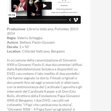
Produzione
: Libreria Vaticana, Polivideo 2013-
2014
Regia
: Valerio Scheggia
Autore
: Stefano Paolo Giussani
Durata
: 2 x 50′
Location
: Città del Vaticano, Bergamo
In occasione della canonizzazione di Giovanni
XXIII e Giovanni Paolo II, due documentari diffusi
dalla Radiotelevisione Svizzera e disponibili su
DVD, raccontano il lato inedito di due pontefici
che hanno segnato la storia. Filmati originali e
documenti fino ad oggi sconosciuti si alternano
con la testimonianza del Cardinale Capovilla e gli
interventi del Cardinale Kasper e di Don Ezio
Bolis, direttore della Fondazione Papa Giovanni
XXIII di Bergamo. I due DVD, raccolti nel
cofanetto “I Papi che cambiarono la storia”,
“Giovanni XXIII – Il Papa fuori programma” e