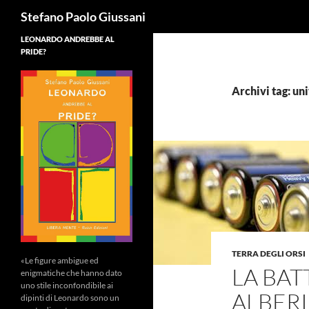
Cerca
Stefano Paolo Giussani
LEONARDO ANDREBBE AL
PRIDE?
Archivi tag: un
TERRA DEGLI ORSI
«Le figure ambigue ed
LA BAT
enigmatiche che hanno dato
uno stile inconfondibile ai
ALBERI
dipinti di Leonardo sono un