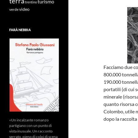
terra
turismo
trentino
video
verde
FARÀ NEBBIA
Facciamo due co
800.000 tonnella
190.000 tonnellat
portatili (di cui
minerale (risors
quanto risorsa c
Colombo, utile n
dopo la raccolta
«Un incalzante romanzo
partigiano con un punto di
vista inusuale. Un racconto
serrato, pieno di colpi di scena