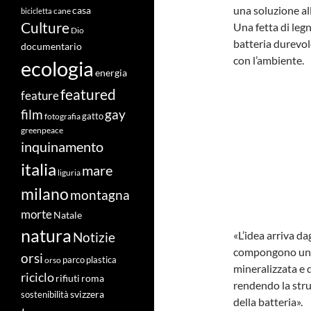
una soluzione al
casa
cane
bicicletta
Culture
Una fetta di leg
Dio
batteria durevol
documentario
con l’ambiente.
ecologia
energia
featured
feature
film
gay
fotografia
gatto
greenpeace
inquinamento
italia
mare
liguria
milano
montagna
morte
Natale
natura
«L’idea arriva da
Notizie
compongono un 
orsi
orso
parco
plastica
mineralizzata e 
riciclo
roma
rifiuti
rendendo la stru
svizzera
sostenibilità
della batteria».