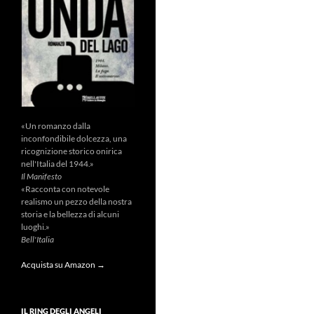
«Un romanzo dalla
inconfondibile dolcezza, una
ricognizione storico onirica
nell'Italia del 1944.»
Il Manifesto
«Racconta con notevole
realismo un pezzo della nostra
storia e la bellezza di alcuni
luoghi.»
Bell'Italia
Acquista su Amazon →
IL RING DEGLI ANGELI