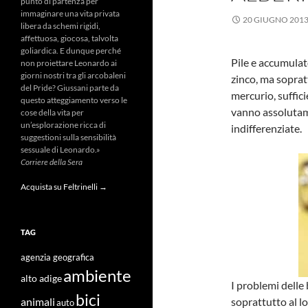
punto di partenza per
immaginare una vita privata
20 GIUGNO 201
libera da schemi rigidi,
affettuosa, giocosa, talvolta
goliardica. E dunque perché
Pile e accumula
non proiettare Leonardo ai
giorni nostri tra gli arcobaleni
zinco, ma soprat
del Pride? Giussani parte da
mercurio, suffic
questo atteggiamento verso le
vanno assolutam
cose della vita per
un’esplorazione ricca di
indifferenziate.
suggestioni sulla sensibilità
sessuale di Leonardo.»
Corriere della Sera
Acquista su Feltrinelli →
TAG
agenzia geografica
ambiente
alto adige
I problemi delle 
bici
soprattutto al l
animali
auto