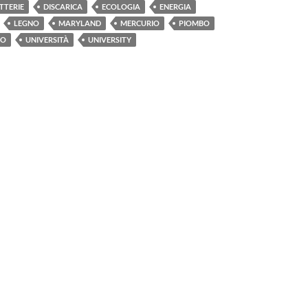
TTERIE
DISCARICA
ECOLOGIA
ENERGIA
LEGNO
MARYLAND
MERCURIO
PIOMBO
LO
UNIVERSITÀ
UNIVERSITY