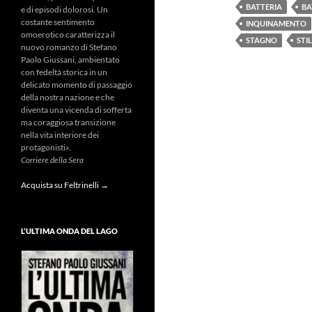
BATTERIA
BA
e di episodi dolorosi. Un
costante sentimento
INQUINAMENTO
omoerotico caratterizza il
STAGNO
STI
nuovo romanzo di Stefano
Paolo Giussani, ambientato
con fedeltà storica in un
delicato momento di passaggio
della nostra nazione e che
diventa una vicenda di sofferta
ma coraggiosa transizione
nella vita interiore dei
protagonisti».
Corriere della Sera
Acquista su Feltrinelli →
L’ULTIMA ONDA DEL LAGO