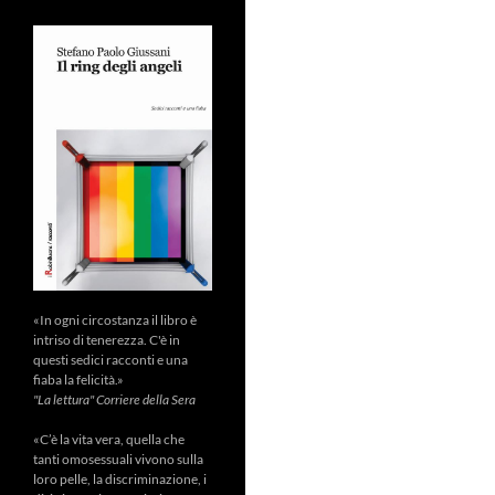
«In ogni circostanza il libro è
intriso di tenerezza. C'è in
questi sedici racconti e una
fiaba la felicità.»
"La lettura" Corriere della Sera
«C’è la vita vera, quella che
tanti omosessuali vivono sulla
loro pelle, la discriminazione, i