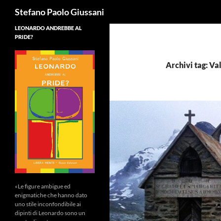
Cerca
Stefano Paolo Giussani
LEONARDO ANDREBBE AL
PRIDE?
Archivi tag: Va
«Le figure ambigue ed
enigmatiche che hanno dato
uno stile inconfondibile ai
dipinti di Leonardo sono un