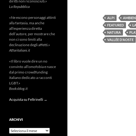
diritti non riconosciuti.»
La Repubblica
«Ne escono personaggi attinti
ALPI
AMBIEN
alla fantasia, ma anche
FEATURED
LA
all’esperienza diretta
NATURA
PLA
dell’autore, per mostrare che
non ci sono limiti alla
VALLÉE D'AOSTE
declinazione degli affetti.»
Affaritaliani.it
«Il libro vuole dire un no
convinto all’omofobia e nasce
dal primo crowdfunding
italiano dedicato a racconti
LGBT.»
Booksblog.it
Acquista su Feltrinelli →
ARCHIVI
Archivi