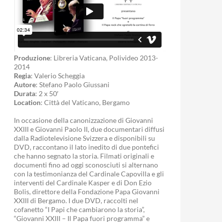
Produzione
: Libreria Vaticana, Polivideo 2013-
2014
Regia
: Valerio Scheggia
Autore
: Stefano Paolo Giussani
Durata
: 2 x 50′
Location
: Città del Vaticano, Bergamo
In occasione della canonizzazione di Giovanni
XXIII e Giovanni Paolo II, due documentari diffusi
dalla Radiotelevisione Svizzera e disponibili su
DVD, raccontano il lato inedito di due pontefici
che hanno segnato la storia. Filmati originali e
documenti fino ad oggi sconosciuti si alternano
con la testimonianza del Cardinale Capovilla e gli
interventi del Cardinale Kasper e di Don Ezio
Bolis, direttore della Fondazione Papa Giovanni
XXIII di Bergamo. I due DVD, raccolti nel
cofanetto “I Papi che cambiarono la storia”,
“Giovanni XXIII – Il Papa fuori programma” e