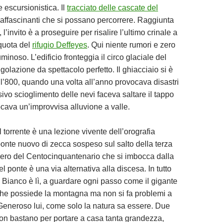
e escursionistica. Il
tracciato delle cascate del
ù affascinanti che si possano percorrere. Raggiunta
 l’invito è a proseguire per risalire l’ultimo crinale a
quota del
rifugio Deffeyes
. Qui niente rumori e zero
inoso. L’edificio fronteggia il circo glaciale del
olazione da spettacolo perfetto. Il ghiacciaio si è
all’800, quando una volta all’anno provocava disastri
ivo scioglimento delle nevi faceva saltare il tappo
vocava un’improvvisa alluvione a valle.
l torrente è una lezione vivente dell’orografia
ponte nuovo di zecca sospeso sul salto della terza
tiero del Centocinquantenario che si imbocca dalla
l ponte è una via alternativa alla discesa. In tutto
e Bianco è lì, a guardare ogni passo come il gigante
he possiede la montagna ma non si fa problemi a
 Generoso lui, come solo la natura sa essere. Due
 non bastano per portare a casa tanta grandezza,