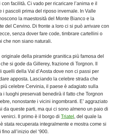
 con facilità. Ci vado per ricaricare l’anima e il
e i pascoli prima del riposo invernale. In Valle
conoscono la maestosità del Monte Bianco e la
 del Cervino. Di fronte a loro ci si può arrivare con
recce, senza dover fare code, timbrare cartellini o
i che non siano naturali.
originale della piramide granitica più famosa del
he si gode da Gillerey, frazione di Torgnon. Il
 quelli della Val d’Aosta dove non ci passi per
ndare apposta. Lasciando la celebre strada che
 più celebre Cervinia, il paese è adagiato sulla
a i luoghi preservati benedirà il fatto che Torgnon
lebre, nonostante i vicini ingombranti. E’ aggraziato
i da queste parti, ma qui ci sono almeno un paio di
 venirci. Il primo è il borgo di
Triatel
, del quale la
a è stata recuperata integralmente e mostra come si
 fino all’inizio del ‘900.