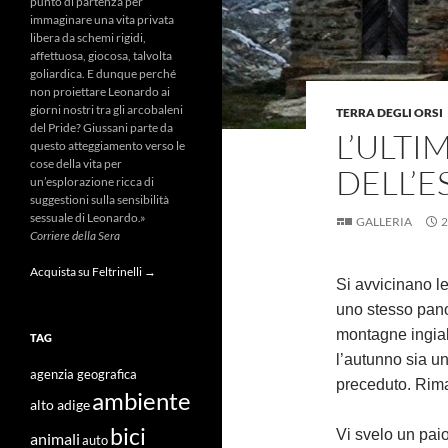
punto di partenza per
immaginare una vita privata
libera da schemi rigidi,
affettuosa, giocosa, talvolta
goliardica. E dunque perché
non proiettare Leonardo ai
giorni nostri tra gli arcobaleni
TERRA DEGLI ORSI
del Pride? Giussani parte da
L’ULTI
questo atteggiamento verso le
cose della vita per
DELL’E
un’esplorazione ricca di
suggestioni sulla sensibilità
sessuale di Leonardo.»
GALLERIA
2
Corriere della Sera
Acquista su Feltrinelli →
Si avvicinano le
uno stesso pano
montagne ingiall
TAG
l’autunno sia u
agenzia geografica
preceduto. Rim
ambiente
alto adige
bici
Vi svelo un paio
animali
auto