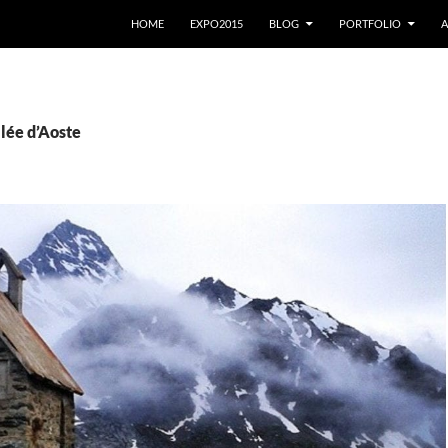
VAI AL CONTENUTO
HOME
EXPO2015
BLOG
PORTFOLIO
A
llée d’Aoste