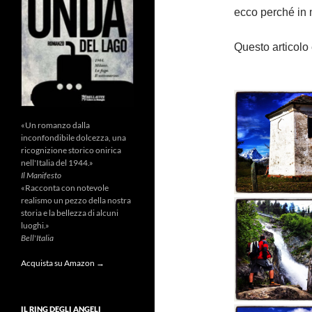
ecco perché in 
Questo articolo 
«Un romanzo dalla
inconfondibile dolcezza, una
ricognizione storico onirica
nell'Italia del 1944.»
Il Manifesto
«Racconta con notevole
realismo un pezzo della nostra
storia e la bellezza di alcuni
luoghi.»
Bell'Italia
Acquista su Amazon →
IL RING DEGLI ANGELI