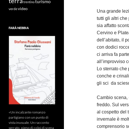
terra
turismo
trentino
video
verde
Una grande lezi
tutti gli altri 
sia affatto scon
FARÀ NEBBIA
Cervino e Plate
dell’abitato, il
con dodici rocce
ci arriva fa par
all’improvviso
Lo sterrato che 
conche e crinali
gli sci da scie
Cambio scena, ci
freddo. Sul ver
al cospetto del 
«Un incalzante romanzo
partigiano con un punto di
invernale è mol
vista inusuale. Un racconto
comprensorio sc
serrato, pieno di colpi di scena