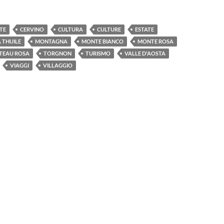
TE
CERVINO
CULTURA
CULTURE
ESTATE
 THUILE
MONTAGNA
MONTE BIANCO
MONTE ROSA
TEAU ROSA
TORGNON
TURISMO
VALLE D'AOSTA
VIAGGI
VILLAGGIO