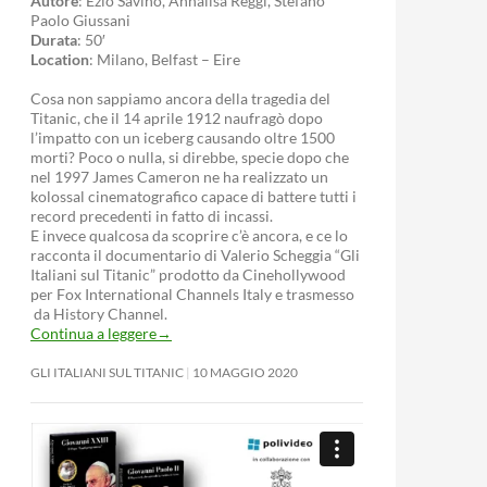
Autore
: Ezio Savino, Annalisa Reggi, Stefano
Paolo Giussani
Durata
: 50′
Location
: Milano, Belfast – Eire
Cosa non sappiamo ancora della tragedia del
Titanic, che il 14 aprile 1912 naufragò dopo
l’impatto con un iceberg causando oltre 1500
morti? Poco o nulla, si direbbe, specie dopo che
nel 1997 James Cameron ne ha realizzato un
kolossal cinematografico capace di battere tutti i
record precedenti in fatto di incassi.
E invece qualcosa da scoprire c’è ancora, e ce lo
racconta il documentario di Valerio Scheggia “Gli
Italiani sul Titanic” prodotto da Cinehollywood
per Fox International Channels Italy e trasmesso
da History Channel.
Continua a leggere
→
GLI ITALIANI SUL TITANIC
10 MAGGIO 2020