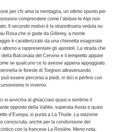
one per chi ama la montagna, un ottimo spunto per
che possono comprendere come l’abitare le Alpi non
tato. Il secondo motivo è la straordinaria veduta su
au Rosa che si gode da Gillerey, a monte
 poggio è caratterizzato da una chiesetta esagonale
 attorno a rappresentare gli apostoli. La strada che
te della Balconata del Cervino e il tempietto appare
 come se qualcuno ce lo avesse appena appoggiato.
pennella le foreste di Torgnon attraversando
 può essere percorso a piedi, in bici e perfino con
scursionismo in inverno.
 si avvicina al ghiacciaio quasi a sentirne il
sante opposto della Vallée, superata Aosta e quasi
tetto d’Europa, si punta a La Thuile. La stazione
to conosciuta, anche per la condivisione del
iistico con la francese La Rosière. Meno nota,