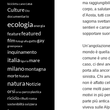
ma raggiungibili
casa
cane
bicicletta
Culture
corpo, a salutar
Dio
d’Aosta, tutti 
documentario
sagoma svettante
ecologia
energia
sentieri e carra
featured
feature
sopportare suon
film
gay
fotografia
gatto
Un’angolazione 
greenpeace
inquinamento
mondo è quella c
comune è uno di
italia
mare
liguria
caso, ci devi a
milano
montagna
porta alla ancor
morte
Natale
sinistra. Chi am
natura
non è affatto ce
Notizie
come molti paes
orsi
orso
parco
plastica
motivi in più per
riciclo
roma
rifiuti
parte più antic
svizzera
sostenibilità
viveva sulle Alpi