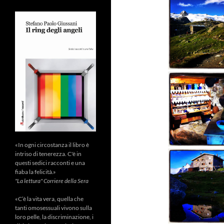
«In ogni circostanza il libro è
intriso di tenerezza. C'è in
questi sedici racconti e una
fiaba la felicità.»
"La lettura" Corriere della Sera
«C’è la vita vera, quella che
tanti omosessuali vivono sulla
loro pelle, la discriminazione, i