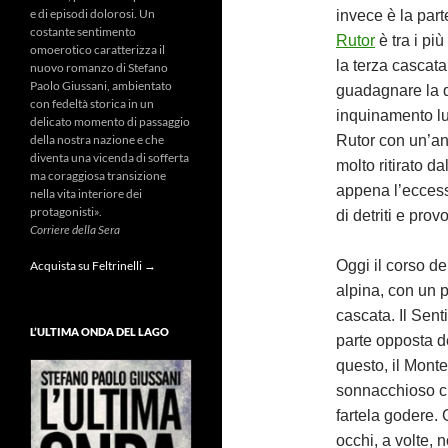
e di episodi dolorosi. Un
invece è la part
costante sentimento
Rutor
è tra i pi
omoerotico caratterizza il
la terza cascata,
nuovo romanzo di Stefano
Paolo Giussani, ambientato
guadagnare la 
con fedeltà storica in un
inquinamento lum
delicato momento di passaggio
Rutor con un’ang
della nostra nazione e che
diventa una vicenda di sofferta
molto ritirato d
ma coraggiosa transizione
appena l’eccess
nella vita interiore dei
protagonisti».
di detriti e pro
Corriere della Sera
Oggi il corso de
Acquista su Feltrinelli →
alpina, con un 
cascata. Il Sen
L’ULTIMA ONDA DEL LAGO
parte opposta de
questo, il Mont
sonnacchioso c
fartela godere.
occhi, a volte,