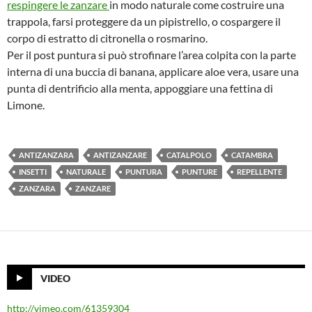
respingere le zanzare
in modo naturale come costruire una
trappola, farsi proteggere da un pipistrello, o cospargere il
corpo di estratto di citronella o rosmarino.
Per il post puntura si può strofinare l’area colpita con la parte
interna di una buccia di banana, applicare aloe vera, usare una
punta di dentrificio alla menta, appoggiare una fettina di
Limone.
ANTIZANZARA
ANTIZANZARE
CATALPOLO
CATAMBRA
INSETTI
NATURALE
PUNTURA
PUNTURE
REPELLENTE
ZANZARA
ZANZARE
VIDEO
http://vimeo.com/61359304