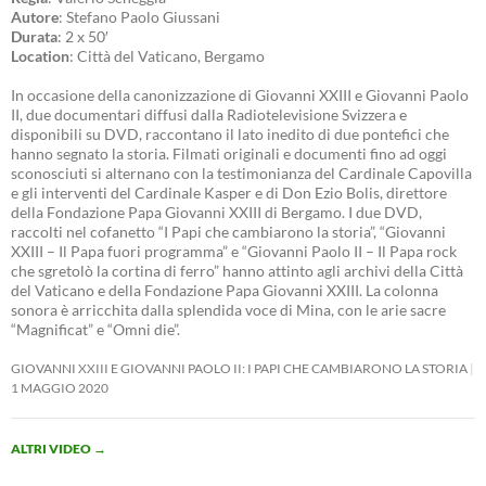
Autore
: Stefano Paolo Giussani
Durata
: 2 x 50′
Location
: Città del Vaticano, Bergamo
In occasione della canonizzazione di Giovanni XXIII e Giovanni Paolo
II, due documentari diffusi dalla Radiotelevisione Svizzera e
disponibili su DVD, raccontano il lato inedito di due pontefici che
hanno segnato la storia. Filmati originali e documenti fino ad oggi
sconosciuti si alternano con la testimonianza del Cardinale Capovilla
e gli interventi del Cardinale Kasper e di Don Ezio Bolis, direttore
della Fondazione Papa Giovanni XXIII di Bergamo. I due DVD,
raccolti nel cofanetto “I Papi che cambiarono la storia”, “Giovanni
XXIII – Il Papa fuori programma” e “Giovanni Paolo II – Il Papa rock
che sgretolò la cortina di ferro” hanno attinto agli archivi della Città
del Vaticano e della Fondazione Papa Giovanni XXIII. La colonna
sonora è arricchita dalla splendida voce di Mina, con le arie sacre
“Magnificat” e “Omni die”.
GIOVANNI XXIII E GIOVANNI PAOLO II: I PAPI CHE CAMBIARONO LA STORIA
1 MAGGIO 2020
ALTRI VIDEO
→