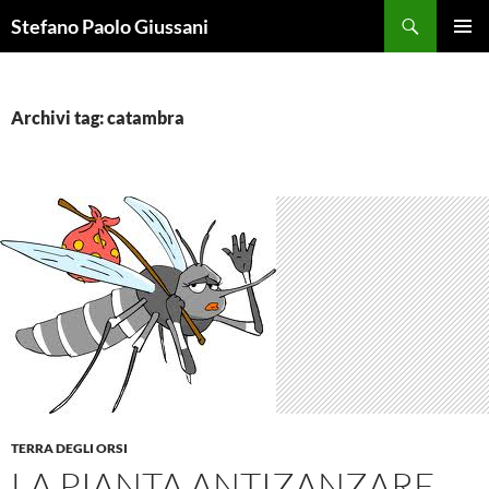
Vai
Cerca
Stefano Paolo Giussani
al
MENU
contenuto
PRINCI
Archivi tag: catambra
TERRA DEGLI ORSI
LA PIANTA ANTIZANZARE