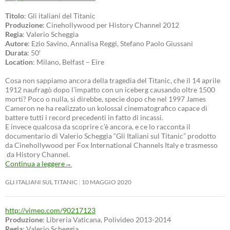
Titolo
: Gli italiani del Titanic
Produzione
: Cinehollywood per History Channel 2012
Regia
: Valerio Scheggia
Autore
: Ezio Savino, Annalisa Reggi, Stefano Paolo Giussani
Durata
: 50′
Location
: Milano, Belfast – Eire
Cosa non sappiamo ancora della tragedia del Titanic, che il 14 aprile
1912 naufragò dopo l’impatto con un iceberg causando oltre 1500
morti? Poco o nulla, si direbbe, specie dopo che nel 1997 James
Cameron ne ha realizzato un kolossal cinematografico capace di
battere tutti i record precedenti in fatto di incassi.
E invece qualcosa da scoprire c’è ancora, e ce lo racconta il
documentario di Valerio Scheggia “Gli Italiani sul Titanic” prodotto
da Cinehollywood per Fox International Channels Italy e trasmesso
da History Channel.
Continua a leggere
→
GLI ITALIANI SUL TITANIC
10 MAGGIO 2020
http://vimeo.com/90217123
Produzione
: Libreria Vaticana, Polivideo 2013-2014
Regia
: Valerio Scheggia