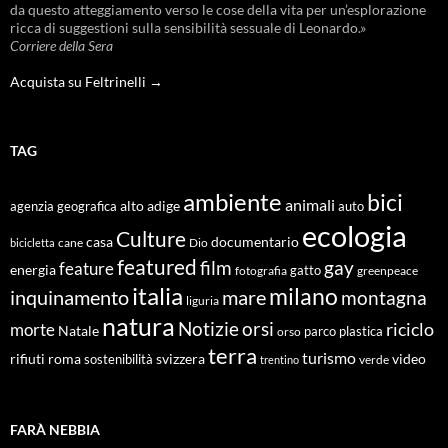
da questo atteggiamento verso le cose della vita per un’esplorazione
ricca di suggestioni sulla sensibilità sessuale di Leonardo.»
Corriere della Sera
Acquista su Feltrinelli →
TAG
ambiente
bici
animali
alto adige
agenzia geografica
auto
ecologia
Culture
documentario
casa
cane
Dio
bicicletta
featured
film
gay
feature
energia
fotografia
gatto
greenpeace
italia
milano
inquinamento
mare
montagna
liguria
natura
Notizie
orsi
riciclo
morte
Natale
orso
parco
plastica
terra
turismo
roma
svizzera
video
rifiuti
sostenibilità
verde
trentino
FARÀ NEBBIA