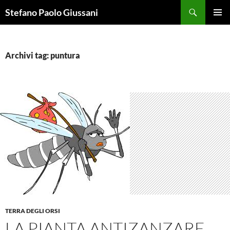
Vai
Cerca
Stefano Paolo Giussani
al
MENU
contenuto
PRINCI
Archivi tag: puntura
TERRA DEGLI ORSI
LA PIANTA ANTIZANZARE