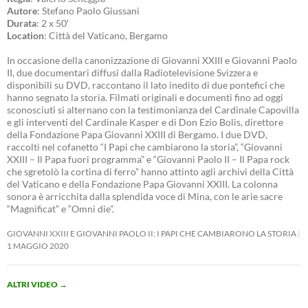
Autore
: Stefano Paolo Giussani
Durata
: 2 x 50′
Location
: Città del Vaticano, Bergamo
In occasione della canonizzazione di Giovanni XXIII e Giovanni Paolo
II, due documentari diffusi dalla Radiotelevisione Svizzera e
disponibili su DVD, raccontano il lato inedito di due pontefici che
hanno segnato la storia. Filmati originali e documenti fino ad oggi
sconosciuti si alternano con la testimonianza del Cardinale Capovilla
e gli interventi del Cardinale Kasper e di Don Ezio Bolis, direttore
della Fondazione Papa Giovanni XXIII di Bergamo. I due DVD,
raccolti nel cofanetto “I Papi che cambiarono la storia”, “Giovanni
XXIII – Il Papa fuori programma” e “Giovanni Paolo II – Il Papa rock
che sgretolò la cortina di ferro” hanno attinto agli archivi della Città
del Vaticano e della Fondazione Papa Giovanni XXIII. La colonna
sonora è arricchita dalla splendida voce di Mina, con le arie sacre
“Magnificat” e “Omni die”.
GIOVANNI XXIII E GIOVANNI PAOLO II: I PAPI CHE CAMBIARONO LA STORIA
1 MAGGIO 2020
ALTRI VIDEO
→