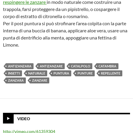
respingere le zanzare
in modo naturale come costruire una
trappola, farsi proteggere da un pipistrello, o cospargere il
corpo di estratto di citronella o rosmarino.
Per il post puntura si può strofinare l’area colpita con la parte
interna di una buccia di banana, applicare aloe vera, usare una
punta di dentrificio alla menta, appoggiare una fettina di
Limone.
ANTIZANZARA
ANTIZANZARE
CATALPOLO
CATAMBRA
INSETTI
NATURALE
PUNTURA
PUNTURE
REPELLENTE
ZANZARA
ZANZARE
VIDEO
http://vimeo.com/61359304