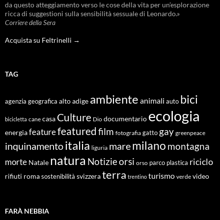
da questo atteggiamento verso le cose della vita per un’esplorazione
ricca di suggestioni sulla sensibilità sessuale di Leonardo.»
Corriere della Sera
Acquista su Feltrinelli →
TAG
ambiente
bici
animali
alto adige
agenzia geografica
auto
ecologia
Culture
documentario
casa
cane
Dio
bicicletta
featured
film
gay
feature
energia
fotografia
gatto
greenpeace
italia
milano
inquinamento
mare
montagna
liguria
natura
Notizie
orsi
riciclo
morte
Natale
orso
parco
plastica
terra
turismo
roma
svizzera
video
rifiuti
sostenibilità
verde
trentino
FARÀ NEBBIA