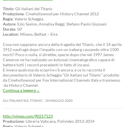
Titolo
: Gli italiani del Titanic
Produzione
: Cinehollywood per History Channel 2012
Regia
: Valerio Scheggia
Autore
: Ezio Savino, Annalisa Reggi, Stefano Paolo Giussani
Durata
: 50′
Location
: Milano, Belfast – Eire
Cosa non sappiamo ancora della tragedia del Titanic, che il 14 aprile
1912 naufragò dopo l’impatto con un iceberg causando oltre 1500
morti? Poco o nulla, si direbbe, specie dopo che nel 1997 James
Cameron ne ha realizzato un kolossal cinematografico capace di
battere tutti i record precedenti in fatto di incassi.
E invece qualcosa da scoprire c’è ancora, e ce lo racconta il
documentario di Valerio Scheggia “Gli Italiani sul Titanic” prodotto
da Cinehollywood per Fox International Channels Italy e trasmesso
da History Channel.
Continua a leggere
→
GLI ITALIANI SUL TITANIC
10 MAGGIO 2020
http://vimeo.com/90217123
Produzione
: Libreria Vaticana, Polivideo 2013-2014
Regia
: Valerio Scheggia