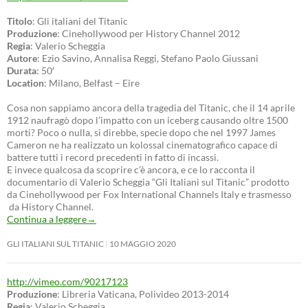
Titolo
: Gli italiani del Titanic
Produzione
: Cinehollywood per History Channel 2012
Regia
: Valerio Scheggia
Autore
: Ezio Savino, Annalisa Reggi, Stefano Paolo Giussani
Durata
: 50′
Location
: Milano, Belfast – Eire
Cosa non sappiamo ancora della tragedia del Titanic, che il 14 aprile
1912 naufragò dopo l’impatto con un iceberg causando oltre 1500
morti? Poco o nulla, si direbbe, specie dopo che nel 1997 James
Cameron ne ha realizzato un kolossal cinematografico capace di
battere tutti i record precedenti in fatto di incassi.
E invece qualcosa da scoprire c’è ancora, e ce lo racconta il
documentario di Valerio Scheggia “Gli Italiani sul Titanic” prodotto
da Cinehollywood per Fox International Channels Italy e trasmesso
da History Channel.
Continua a leggere
→
GLI ITALIANI SUL TITANIC
10 MAGGIO 2020
http://vimeo.com/90217123
Produzione
: Libreria Vaticana, Polivideo 2013-2014
Regia
: Valerio Scheggia