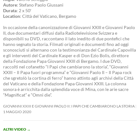
Autore
: Stefano Paolo Giussani
Durata
: 2 x 50′
Location
: Città del Vaticano, Bergamo
In occasione della canonizzazione di Giovanni XXIII e Giovanni Paolo
II, due documentari diffusi dalla Radiotelevisione Svizzera e
disponibili su DVD, raccontano il lato inedito di due pontefici che
hanno segnato la storia. Filmati originali e documenti fino ad oggi
sconosciuti si alternano con la testimonianza del Cardinale Capovilla
e gli interventi del Cardinale Kasper e di Don Ezio Bolis, direttore
della Fondazione Papa Giovanni XXIII di Bergamo. I due DVD,
raccolti nel cofanetto “I Papi che cambiarono la storia”, “Giovanni
XXIII – Il Papa fuori programma” e “Giovanni Paolo II – Il Papa rock
che sgretolò la cortina di ferro” hanno attinto agli archivi della Città
del Vaticano e della Fondazione Papa Giovanni XXIII. La colonna
sonora è arricchita dalla splendida voce di Mina, con le arie sacre
“Magnificat” e “Omni die”.
GIOVANNI XXIII E GIOVANNI PAOLO II: I PAPI CHE CAMBIARONO LA STORIA
1 MAGGIO 2020
ALTRI VIDEO
→