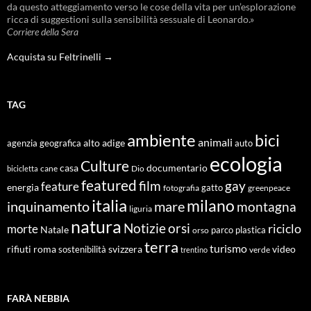
da questo atteggiamento verso le cose della vita per un’esplorazione
ricca di suggestioni sulla sensibilità sessuale di Leonardo.»
Corriere della Sera
Acquista su Feltrinelli →
TAG
ambiente
bici
animali
alto adige
agenzia geografica
auto
ecologia
Culture
documentario
casa
cane
Dio
bicicletta
featured
film
gay
feature
energia
fotografia
gatto
greenpeace
italia
milano
inquinamento
mare
montagna
liguria
natura
Notizie
orsi
riciclo
morte
Natale
orso
parco
plastica
terra
turismo
roma
svizzera
video
rifiuti
sostenibilità
verde
trentino
FARÀ NEBBIA