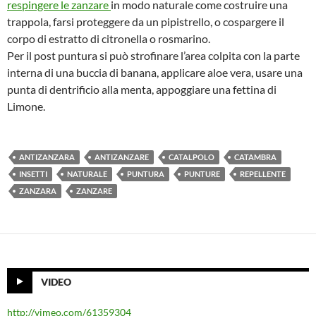
respingere le zanzare
in modo naturale come costruire una
trappola, farsi proteggere da un pipistrello, o cospargere il
corpo di estratto di citronella o rosmarino.
Per il post puntura si può strofinare l’area colpita con la parte
interna di una buccia di banana, applicare aloe vera, usare una
punta di dentrificio alla menta, appoggiare una fettina di
Limone.
ANTIZANZARA
ANTIZANZARE
CATALPOLO
CATAMBRA
INSETTI
NATURALE
PUNTURA
PUNTURE
REPELLENTE
ZANZARA
ZANZARE
VIDEO
http://vimeo.com/61359304