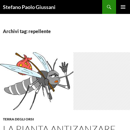
Vai
Cerca
Stefano Paolo Giussani
al
MENU
contenuto
PRINCI
Archivi tag: repellente
TERRA DEGLI ORSI
LA PIANTA ANTIZANZARE