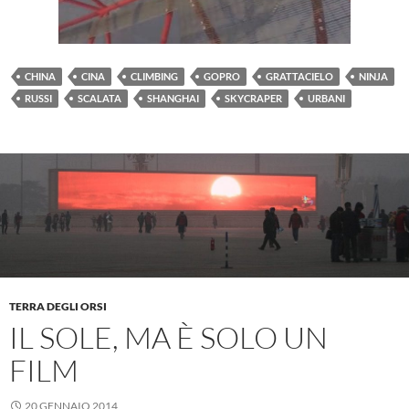
CHINA
CINA
CLIMBING
GOPRO
GRATTACIELO
NINJA
RUSSI
SCALATA
SHANGHAI
SKYCRAPER
URBANI
TERRA DEGLI ORSI
IL SOLE, MA È SOLO UN
FILM
20 GENNAIO 2014