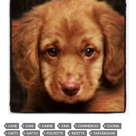
CANE
CANI
CARNE
CINA
COMMERCIO
CUCINA
GATTI
GATTO
POLPETTE
RICETTE
TARTARUGHE