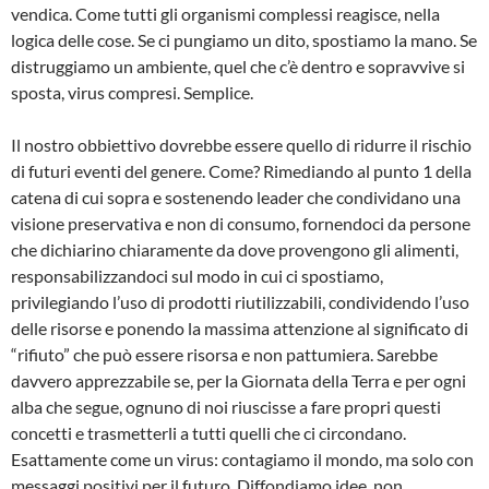
vendica. Come tutti gli organismi complessi reagisce, nella
logica delle cose. Se ci pungiamo un dito, spostiamo la mano. Se
distruggiamo un ambiente, quel che c’è dentro e sopravvive si
sposta, virus compresi. Semplice.
Il nostro obbiettivo dovrebbe essere quello di ridurre il rischio
di futuri eventi del genere. Come? Rimediando al punto 1 della
catena di cui sopra e sostenendo leader che condividano una
visione preservativa e non di consumo, fornendoci da persone
che dichiarino chiaramente da dove provengono gli alimenti,
responsabilizzandoci sul modo in cui ci spostiamo,
privilegiando l’uso di prodotti riutilizzabili, condividendo l’uso
delle risorse e ponendo la massima attenzione al significato di
“rifiuto” che può essere risorsa e non pattumiera. Sarebbe
davvero apprezzabile se, per la Giornata della Terra e per ogni
alba che segue, ognuno di noi riuscisse a fare propri questi
concetti e trasmetterli a tutti quelli che ci circondano.
Esattamente come un virus: contagiamo il mondo, ma solo con
messaggi positivi per il futuro. Diffondiamo idee, non