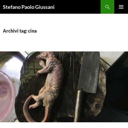
Vai
Cerca
Stefano Paolo Giussani
al
MENU
contenuto
PRINCI
Archivi tag: cina