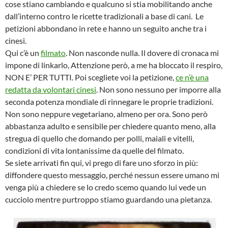
cose stiano cambiando e qualcuno si stia mobilitando anche
dall’interno contro le ricette tradizionali a base di cani. Le
petizioni abbondano in rete e hanno un seguito anche tra i
cinesi.
Qui c’è un
filmato
. Non nasconde nulla. Il dovere di cronaca mi
impone di linkarlo, Attenzione però, a me ha bloccato il respiro,
NON E’ PER TUTTI. Poi scegliete voi la petizione,
ce n’è una
redatta da volontari cinesi
. Non sono nessuno per imporre alla
seconda potenza mondiale di rinnegare le proprie tradizioni.
Non sono neppure vegetariano, almeno per ora. Sono però
abbastanza adulto e sensibile per chiedere quanto meno, alla
stregua di quello che domando per polli, maiali e vitelli,
condizioni di vita lontanissime da quelle del filmato.
Se siete arrivati fin qui, vi prego di fare uno sforzo in più:
diffondere questo messaggio, perché nessun essere umano mi
venga più a chiedere se lo credo scemo quando lui vede un
cucciolo mentre purtroppo stiamo guardando una pietanza.