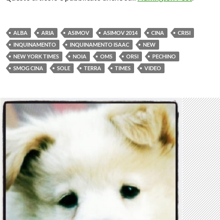
ALBA
ARIA
ASIMOV
ASIMOV 2014
CINA
CRISI
INQUINAMENTO
INQUINAMENTO ISAAC
NEW
NEW YORK TIMES
NOIA
OMS
ORSI
PECHINO
SMOG CINA
SOLE
TERRA
TIMES
VIDEO