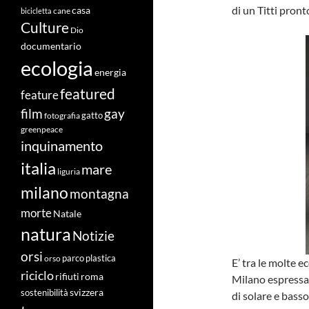
di un Titti pront
casa
cane
bicicletta
Culture
Dio
documentario
ecologia
energia
featured
feature
film
gay
fotografia
gatto
greenpeace
inquinamento
italia
mare
liguria
milano
montagna
morte
Natale
natura
Notizie
orsi
orso
parco
plastica
E’ tra le molte e
riciclo
roma
rifiuti
Milano espressam
svizzera
sostenibilità
di solare e bass