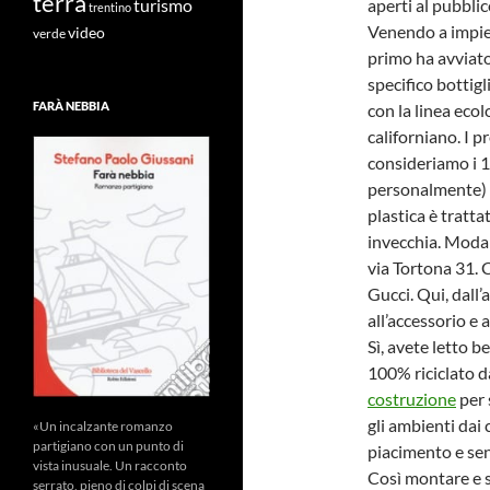
terra
turismo
aperti al pubblic
trentino
Venendo a impieg
video
verde
primo ha avviato 
specifico bottigl
FARÀ NEBBIA
con la linea ecol
californiano. I p
consideriamo i 1
personalmente) ec
plastica è tratta
invecchia. Moda
via Tortona 31. 
Gucci. Qui, dall’
all’accessorio e 
Sì, avete letto b
100% riciclato da
costruzione
per 
gli ambienti dai
«Un incalzante romanzo
partigiano con un punto di
piacimento e se
vista inusuale. Un racconto
Così montare e 
serrato, pieno di colpi di scena