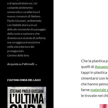
e di episodi dolorosi. Un
costante sentimento
omoerotico caratterizza il
nuovo romanzo di Stefano
Paolo Giussani, ambientato
con fedeltà storica in un
delicato momento di passaggio
della nostra nazione e che
diventa una vicenda di sofferta
ma coraggiosa transizione
nella vita interiore dei
protagonisti».
Corriere della Sera
Che la plastica 
Acquista su Feltrinelli →
quelli di
Aquapot
tappi in plastica
cimentarsi con l
L’ULTIMA ONDA DEL LAGO
che hanno pensato
farne
materiale 
le trovate nei ch