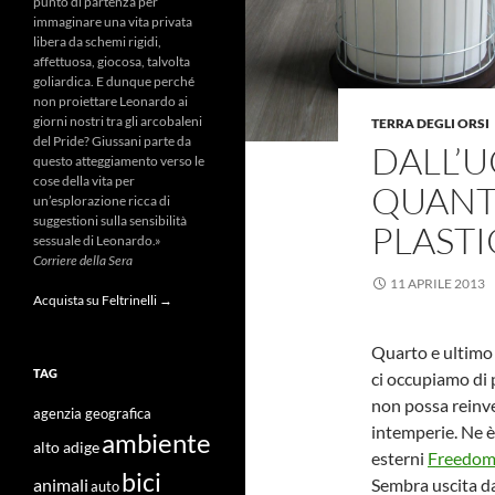
punto di partenza per
immaginare una vita privata
libera da schemi rigidi,
affettuosa, giocosa, talvolta
goliardica. E dunque perché
non proiettare Leonardo ai
giorni nostri tra gli arcobaleni
TERRA DEGLI ORSI
del Pride? Giussani parte da
DALL’U
questo atteggiamento verso le
cose della vita per
QUANTI
un’esplorazione ricca di
suggestioni sulla sensibilità
PLAST
sessuale di Leonardo.»
Corriere della Sera
11 APRILE 2013
Acquista su Feltrinelli →
Quarto e ultimo
TAG
ci occupiamo di p
non possa reinve
agenzia geografica
intemperie. Ne è
ambiente
alto adige
esterni
Freedo
bici
Sembra uscita da
animali
auto