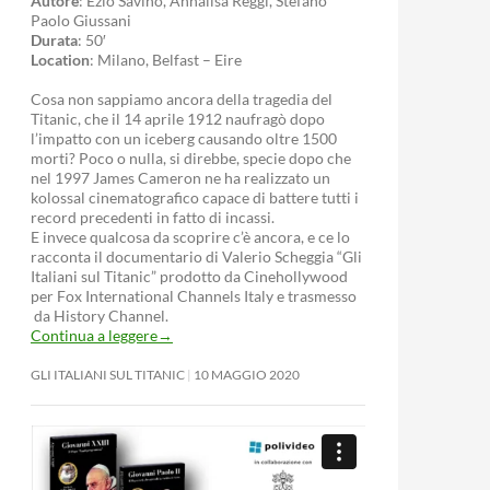
Autore
: Ezio Savino, Annalisa Reggi, Stefano
Paolo Giussani
Durata
: 50′
Location
: Milano, Belfast – Eire
Cosa non sappiamo ancora della tragedia del
Titanic, che il 14 aprile 1912 naufragò dopo
l’impatto con un iceberg causando oltre 1500
morti? Poco o nulla, si direbbe, specie dopo che
nel 1997 James Cameron ne ha realizzato un
kolossal cinematografico capace di battere tutti i
record precedenti in fatto di incassi.
E invece qualcosa da scoprire c’è ancora, e ce lo
racconta il documentario di Valerio Scheggia “Gli
Italiani sul Titanic” prodotto da Cinehollywood
per Fox International Channels Italy e trasmesso
da History Channel.
Continua a leggere
→
GLI ITALIANI SUL TITANIC
10 MAGGIO 2020