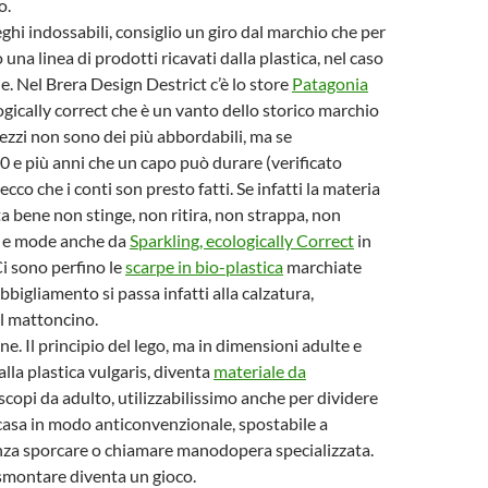
o.
hi indossabili, consiglio un giro dal marchio che per
una linea di prodotti ricavati dalla plastica, nel caso
ie. Nel Brera Design Destrict c’è lo store
Patagonia
ogically correct che è un vanto dello storico marchio
rezzi non sono dei più abbordabili, ma se
0 e più anni che un capo può durare (verificato
co che i conti son presto fatti. Se infatti la materia
ta bene non stinge, non ritira, non strappa, non
 e mode anche da
Sparkling, ecologically Correct
in
Ci sono perfino le
scarpe in bio-plastica
marchiate
abbigliamento si passa infatti alla calzatura,
al mattoncino.
ene. Il principio del lego, ma in dimensioni adulte e
lla plastica vulgaris, diventa
materiale da
scopi da adulto, utilizzabilissimo anche per dividere
 casa in modo anticonvenzionale, spostabile a
nza sporcare o chiamare manodopera specializzata.
smontare diventa un gioco.