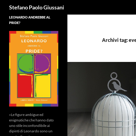
Cerca
Stefano Paolo Giussani
LEONARDO ANDREBBE AL
PRIDE?
Archivi tag: ev
«Le figure ambigue ed
enigmatiche che hanno dato
uno stile inconfondibile ai
dipinti di Leonardo sono un