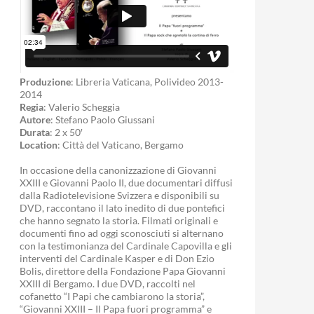
Produzione
: Libreria Vaticana, Polivideo 2013-
2014
Regia
: Valerio Scheggia
Autore
: Stefano Paolo Giussani
Durata
: 2 x 50′
Location
: Città del Vaticano, Bergamo
In occasione della canonizzazione di Giovanni
XXIII e Giovanni Paolo II, due documentari diffusi
dalla Radiotelevisione Svizzera e disponibili su
DVD, raccontano il lato inedito di due pontefici
che hanno segnato la storia. Filmati originali e
documenti fino ad oggi sconosciuti si alternano
con la testimonianza del Cardinale Capovilla e gli
interventi del Cardinale Kasper e di Don Ezio
Bolis, direttore della Fondazione Papa Giovanni
XXIII di Bergamo. I due DVD, raccolti nel
cofanetto “I Papi che cambiarono la storia”,
“Giovanni XXIII – Il Papa fuori programma” e