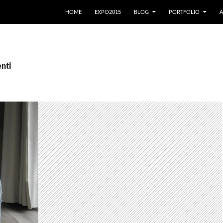
VAI AL CONTENUTO
HOME
EXPO2015
BLOG
PORTFOLIO
A
enti