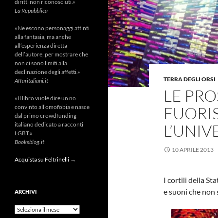
diritti non riconosciuti.»
La Repubblica
«Ne escono personaggi attinti
alla fantasia, ma anche
all’esperienza diretta
dell’autore, per mostrare che
non ci sono limiti alla
declinazione degli affetti.»
TERRA DEGLI ORSI
Affaritaliani.it
LE PRO
«Il libro vuole dire un no
convinto all’omofobia e nasce
FUORI
dal primo crowdfunding
italiano dedicato a racconti
L’UNIV
LGBT.»
Booksblog.it
10 APRILE 2013
Acquista su Feltrinelli →
I cortili della S
e suoni che non 
ARCHIVI
Archivi