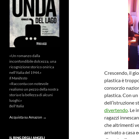
«Un romanzo dalla
inconfondibile dolcezza, una
ricognizione storico onirica
Crescendo, il gi
nell'Italia del 1944.»
Il Manifesto
plastica è tropp
«Racconta con notevole
consorzio naziona
realismo un pezzo della nostra
plastica. Con u
storia e la bellezza di alcuni
luoghi.»
dell’istruzione 
Bell'Italia
divertendo
. Le 
ragazzi innesca
Acquista su Amazon →
che altrimenti v
arrivato a casa e
IL RING DEGLI ANGELI