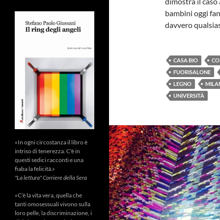
dimostra il caso
bambini oggi fan
davvero qualsias
CASA BIO
CO
FUORISALONE
LEGNO
MILA
UNIVERSITÀ
«In ogni circostanza il libro è
intriso di tenerezza. C'è in
questi sedici racconti e una
fiaba la felicità.»
"La lettura" Corriere della Sera
«C’è la vita vera, quella che
tanti omosessuali vivono sulla
loro pelle, la discriminazione, i