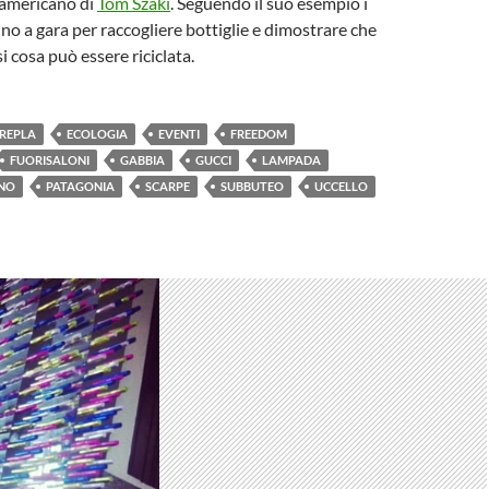
 americano di
Tom Szaki
. Seguendo il suo esempio i
no a gara per raccogliere bottiglie e dimostrare che
i cosa può essere riciclata.
REPLA
ECOLOGIA
EVENTI
FREEDOM
FUORISALONI
GABBIA
GUCCI
LAMPADA
NO
PATAGONIA
SCARPE
SUBBUTEO
UCCELLO