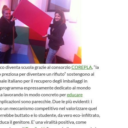
oco diventa scuola grazie al consorzio
COREPLA
, “la
o preziosa per diventare un rifiuto” sostengono al
le italiano per il recupero degli imballaggi in
n programma espressamente dedicato al mondo
sta lavorando in modo concreto per
educare
implicazioni sono parecchie. Due le più evidenti: i
no un meccanismo competitivo nel valorizzare quel
errebbe buttato e lo studente, da vero eco-infiltrato,
duca il genitore. E’ una viralità positiva, come