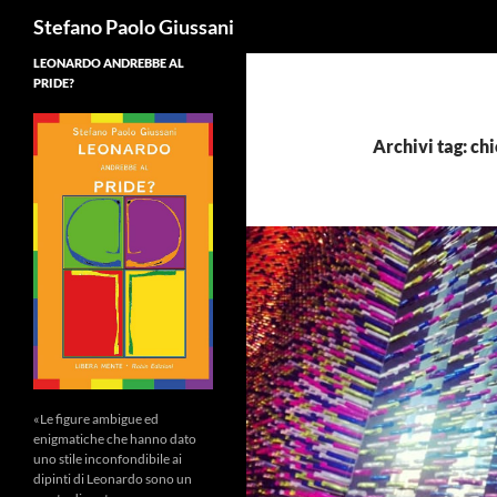
Cerca
Stefano Paolo Giussani
LEONARDO ANDREBBE AL
PRIDE?
Archivi tag: chi
«Le figure ambigue ed
enigmatiche che hanno dato
uno stile inconfondibile ai
dipinti di Leonardo sono un