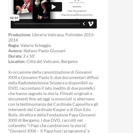
Produzione
: Libreria Vaticana, Polivideo 2013-
2014
Regia
: Valerio Scheggia
Autore
: Stefano Paolo Giussani
Durata
: 2 x 50′
Location
: Città del Vaticano, Bergamo
In occasione della canonizzazione di Giovanni
XXIII e Giovanni Paolo II, due documentari diffusi
dalla Radiotelevisione Svizzera e disponibili su
DVD, raccontano il lato inedito di due pontefici
che hanno segnato la storia. Filmati originali e
documenti fino ad oggi sconosciuti si alternano
con la testimonianza del Cardinale Capovilla e gli
interventi del Cardinale Kasper e di Don Ezio
Bolis, direttore della Fondazione Papa Giovanni
XXIII di Bergamo. I due DVD, raccolti nel
cofanetto “I Papi che cambiarono la storia”,
“Giovanni XXIII – Il Papa fuori programma” e