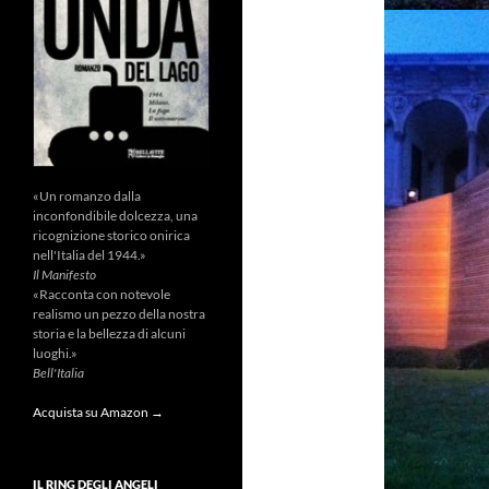
«Un romanzo dalla
inconfondibile dolcezza, una
ricognizione storico onirica
nell'Italia del 1944.»
Il Manifesto
«Racconta con notevole
realismo un pezzo della nostra
storia e la bellezza di alcuni
luoghi.»
Bell'Italia
Acquista su Amazon →
IL RING DEGLI ANGELI