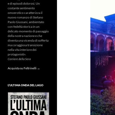
e di episodi dolorosi. Un
costante sentimento
omoerotico caratterizza il
nuovo romanzo di Stefano
Paolo Giussani, ambientato
con fedeltà storica in un
delicato momento di passaggio
della nostra nazione e che
diventa una vicenda di sofferta
ma coraggiosa transizione
nella vita interiore dei
protagonisti».
Corriere della Sera
Acquista su Feltrinelli →
L’ULTIMA ONDA DEL LAGO