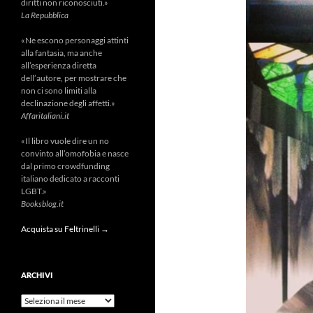
diritti non riconosciuti.»
La Repubblica
«Ne escono personaggi attinti
alla fantasia, ma anche
all’esperienza diretta
dell’autore, per mostrare che
non ci sono limiti alla
declinazione degli affetti.»
Affaritaliani.it
«Il libro vuole dire un no
convinto all’omofobia e nasce
dal primo crowdfunding
italiano dedicato a racconti
LGBT.»
Booksblog.it
Acquista su Feltrinelli →
ARCHIVI
Archivi