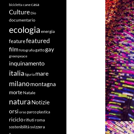
casa
cane
bicicletta
Culture
Dio
documentario
ecologia
energia
featured
feature
film
gay
fotografia
gatto
greenpeace
inquinamento
italia
mare
liguria
milano
montagna
morte
Natale
natura
Notizie
orsi
orso
parco
plastica
riciclo
roma
rifiuti
svizzera
sostenibilità