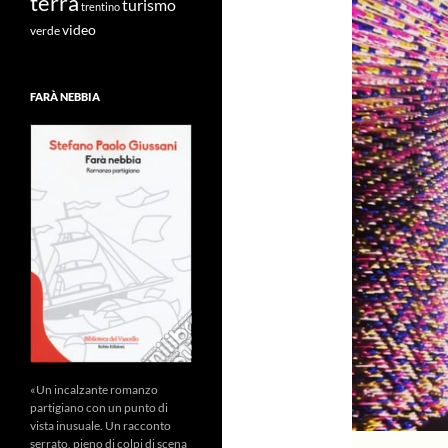
terra
turismo
trentino
video
verde
FARÀ NEBBIA
«Un incalzante romanzo
partigiano con un punto di
vista inusuale. Un racconto
serrato, pieno di colpi di scena