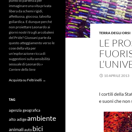
punto di partenza per
immaginare una vita privata
libera da schemi rigidi,
affettuosa, giocosa, talvolta
goliardica. E dunque perché
non proiettare Leonardo ai
giorni nostri tra gli arcobaleni
TERRA DEGLI ORSI
del Pride? Giussani parte da
LE PRO
questo atteggiamento verso le
cose della vita per
FUORI
un’esplorazione ricca di
suggestioni sulla sensibilità
L’UNIV
sessuale di Leonardo.»
Corriere della Sera
10 APRILE 2013
Acquista su Feltrinelli →
I cortili della S
TAG
e suoni che non 
agenzia geografica
ambiente
alto adige
bici
animali
auto