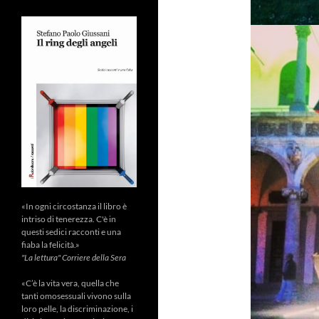
«In ogni circostanza il libro è
intriso di tenerezza. C'è in
questi sedici racconti e una
fiaba la felicità.»
"La lettura" Corriere della Sera
«C’è la vita vera, quella che
tanti omosessuali vivono sulla
loro pelle, la discriminazione, i