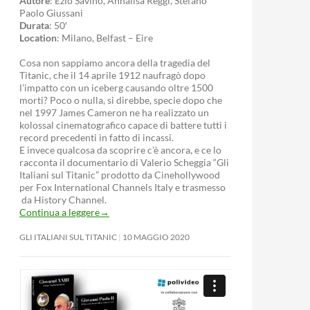
Autore
: Ezio Savino, Annalisa Reggi, Stefano
Paolo Giussani
Durata
: 50′
Location
: Milano, Belfast – Eire
Cosa non sappiamo ancora della tragedia del
Titanic, che il 14 aprile 1912 naufragò dopo
l’impatto con un iceberg causando oltre 1500
morti? Poco o nulla, si direbbe, specie dopo che
nel 1997 James Cameron ne ha realizzato un
kolossal cinematografico capace di battere tutti i
record precedenti in fatto di incassi.
E invece qualcosa da scoprire c’è ancora, e ce lo
racconta il documentario di Valerio Scheggia “Gli
Italiani sul Titanic” prodotto da Cinehollywood
per Fox International Channels Italy e trasmesso
da History Channel.
Continua a leggere
→
GLI ITALIANI SUL TITANIC
10 MAGGIO 2020