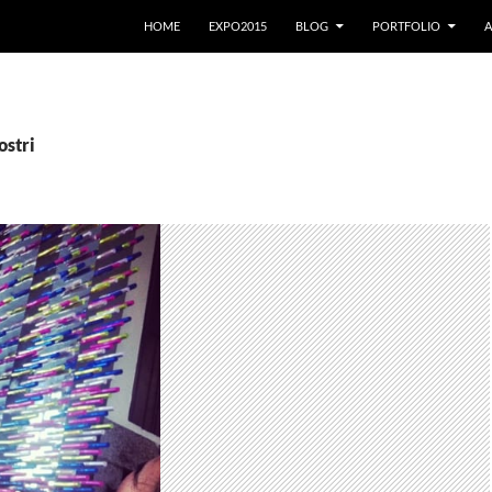
VAI AL CONTENUTO
HOME
EXPO2015
BLOG
PORTFOLIO
A
ostri