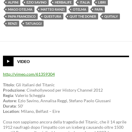
ALPINI
EZIO SAVINO
HERBALIFE
ITALIA
LIBRI
MAGO OTELMA
MATTEO RANZI
OTELMA
PAPA
PAPA FRANCESCO
QUESTURA
QUIT THE DONER
QUITALY
RENZI
TATUAGGI
VIDEO
http://vimeo.com/61359304
Titolo
: Gli italiani del Titanic
Produzione
: Cinehollywood per History Channel 2012
Regia
: Valerio Scheggia
Autore
: Ezio Savino, Annalisa Reggi, Stefano Paolo Giussani
Durata
: 50′
Location
: Milano, Belfast – Eire
Cosa non sappiamo ancora della tragedia del Titanic, che il 14 aprile
1912 naufragò dopo l’impatto con un iceberg causando oltre 1500