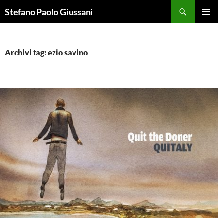
Vai
Cerca
Stefano Paolo Giussani
al
MENU
contenuto
PRINCI
Archivi tag: ezio savino