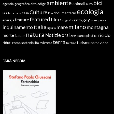
ambiente
bici
animali
alto adige
agenzia geografica
auto
ecologia
Culture
documentario
casa
cane
Dio
bicicletta
featured
film
gay
feature
energia
fotografia
gatto
greenpeace
italia
milano
inquinamento
mare
montagna
liguria
natura
Notizie
orsi
riciclo
morte
Natale
orso
parco
plastica
terra
turismo
roma
svizzera
video
rifiuti
sostenibilità
verde
trentino
FARÀ NEBBIA