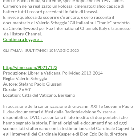
morti? Poco o nulla, si direbbe, specie dopo che nel 1997 James
Cameron ne ha realizzato un kolossal cinematografico capace di
battere tutti i record precedenti in fatto di incassi.
E invece qualcosa da scoprire c’è ancora, e ce lo racconta il
documentario di Valerio Scheggia “Gli Italiani sul Titanic” prodotto
da Cinehollywood per Fox International Channels Italy e trasmesso
da History Channel.
Continua a leggere
→
GLI ITALIANI SUL TITANIC
10 MAGGIO 2020
http://vimeo.com/90217123
Produzione
: Libreria Vaticana, Polivideo 2013-2014
Regia
: Valerio Scheggia
Autore
: Stefano Paolo Giussani
Durata
: 2 x 50′
Location
: Città del Vaticano, Bergamo
In occasione della canonizzazione di Giovanni XXIII e Giovanni Paolo
II, due documentari diffusi dalla Radiotelevisione Svizzera e
disponibili su DVD, raccontano il lato inedito di due pontefici che
hanno segnato la storia. Filmati originali e documenti fino ad oggi
sconosciuti si alternano con la testimonianza del Cardinale Capovilla
e gli interventi del Cardinale Kasper e di Don Ezio Bolis, direttore