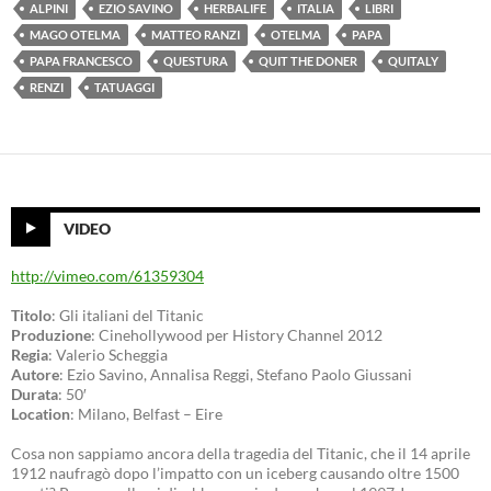
ALPINI
EZIO SAVINO
HERBALIFE
ITALIA
LIBRI
MAGO OTELMA
MATTEO RANZI
OTELMA
PAPA
PAPA FRANCESCO
QUESTURA
QUIT THE DONER
QUITALY
RENZI
TATUAGGI
VIDEO
http://vimeo.com/61359304
Titolo
: Gli italiani del Titanic
Produzione
: Cinehollywood per History Channel 2012
Regia
: Valerio Scheggia
Autore
: Ezio Savino, Annalisa Reggi, Stefano Paolo Giussani
Durata
: 50′
Location
: Milano, Belfast – Eire
Cosa non sappiamo ancora della tragedia del Titanic, che il 14 aprile
1912 naufragò dopo l’impatto con un iceberg causando oltre 1500