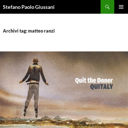
Vai
Cerca
Stefano Paolo Giussani
al
MENU
contenuto
PRINCI
Archivi tag: matteo ranzi