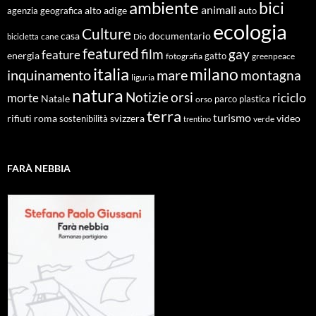
ambiente
bici
animali
alto adige
agenzia geografica
auto
ecologia
Culture
documentario
casa
cane
Dio
bicicletta
featured
film
gay
feature
energia
fotografia
gatto
greenpeace
italia
milano
inquinamento
mare
montagna
liguria
natura
Notizie
orsi
riciclo
morte
Natale
orso
parco
plastica
terra
turismo
roma
svizzera
video
rifiuti
sostenibilità
verde
trentino
FARÀ NEBBIA