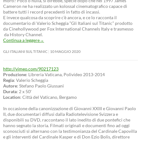
morti? Poco o nulla, si direbbe, specie dopo che nel 1997 James
Cameron ne ha realizzato un kolossal cinematografico capace di
battere tutti i record precedenti in fatto di incassi.
E invece qualcosa da scoprire c’è ancora, e ce lo racconta il
documentario di Valerio Scheggia “Gli Italiani sul Titanic” prodotto
da Cinehollywood per Fox International Channels Italy e trasmesso
da History Channel.
Continua a leggere
→
GLI ITALIANI SUL TITANIC
10 MAGGIO 2020
http://vimeo.com/90217123
Produzione
: Libreria Vaticana, Polivideo 2013-2014
Regia
: Valerio Scheggia
Autore
: Stefano Paolo Giussani
Durata
: 2 x 50′
Location
: Città del Vaticano, Bergamo
In occasione della canonizzazione di Giovanni XXIII e Giovanni Paolo
II, due documentari diffusi dalla Radiotelevisione Svizzera e
disponibili su DVD, raccontano il lato inedito di due pontefici che
hanno segnato la storia. Filmati originali e documenti fino ad oggi
sconosciuti si alternano con la testimonianza del Cardinale Capovilla
e gli interventi del Cardinale Kasper e di Don Ezio Bolis, direttore