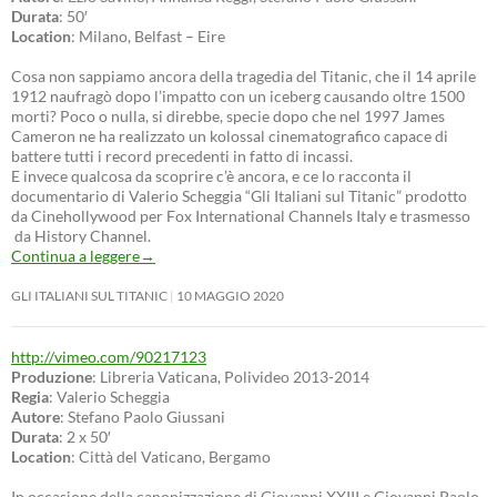
Durata
: 50′
Location
: Milano, Belfast – Eire
Cosa non sappiamo ancora della tragedia del Titanic, che il 14 aprile
1912 naufragò dopo l’impatto con un iceberg causando oltre 1500
morti? Poco o nulla, si direbbe, specie dopo che nel 1997 James
Cameron ne ha realizzato un kolossal cinematografico capace di
battere tutti i record precedenti in fatto di incassi.
E invece qualcosa da scoprire c’è ancora, e ce lo racconta il
documentario di Valerio Scheggia “Gli Italiani sul Titanic” prodotto
da Cinehollywood per Fox International Channels Italy e trasmesso
da History Channel.
Continua a leggere
→
GLI ITALIANI SUL TITANIC
10 MAGGIO 2020
http://vimeo.com/90217123
Produzione
: Libreria Vaticana, Polivideo 2013-2014
Regia
: Valerio Scheggia
Autore
: Stefano Paolo Giussani
Durata
: 2 x 50′
Location
: Città del Vaticano, Bergamo
In occasione della canonizzazione di Giovanni XXIII e Giovanni Paolo