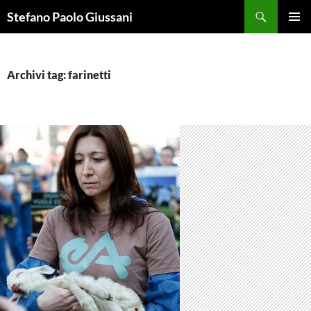
Vai
Cerca
Stefano Paolo Giussani
al
MENU
contenuto
PRINCI
Archivi tag: farinetti