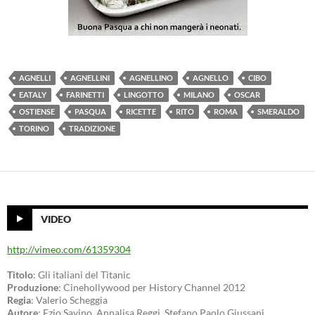
AGNELLI
AGNELLINI
AGNELLINO
AGNELLO
CIBO
EATALY
FARINETTI
LINGOTTO
MILANO
OSCAR
OSTIENSE
PASQUA
RICETTE
RITO
ROMA
SMERALDO
TORINO
TRADIZIONE
VIDEO
http://vimeo.com/61359304
Titolo
: Gli italiani del Titanic
Produzione
: Cinehollywood per History Channel 2012
Regia
: Valerio Scheggia
Autore
: Ezio Savino, Annalisa Reggi, Stefano Paolo Giussani