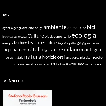
TAG
ambiente
bici
animali
alto adige
agenzia geografica
auto
ecologia
Culture
documentario
casa
cane
Dio
bicicletta
featured
film
gay
feature
energia
fotografia
gatto
greenpeace
italia
milano
inquinamento
mare
montagna
liguria
natura
Notizie
orsi
riciclo
morte
Natale
orso
parco
plastica
terra
turismo
roma
svizzera
video
rifiuti
sostenibilità
verde
trentino
FARÀ NEBBIA