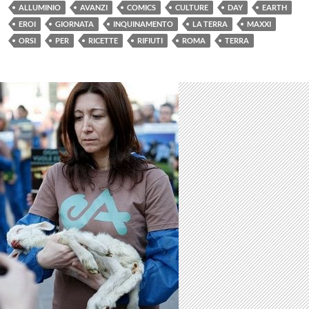
ALLUMINIO
AVANZI
COMICS
CULTURE
DAY
EARTH
EROI
GIORNATA
INQUINAMENTO
LA TERRA
MAXXI
ORSI
PER
RICETTE
RIFIUTI
ROMA
TERRA