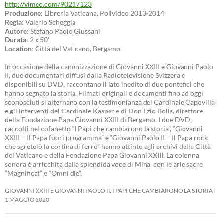
http://vimeo.com/90217123
Produzione
: Libreria Vaticana, Polivideo 2013-2014
Regia
: Valerio Scheggia
Autore
: Stefano Paolo Giussani
Durata
: 2 x 50′
Location
: Città del Vaticano, Bergamo
In occasione della canonizzazione di Giovanni XXIII e Giovanni Paolo
II, due documentari diffusi dalla Radiotelevisione Svizzera e
disponibili su DVD, raccontano il lato inedito di due pontefici che
hanno segnato la storia. Filmati originali e documenti fino ad oggi
sconosciuti si alternano con la testimonianza del Cardinale Capovilla
e gli interventi del Cardinale Kasper e di Don Ezio Bolis, direttore
della Fondazione Papa Giovanni XXIII di Bergamo. I due DVD,
raccolti nel cofanetto “I Papi che cambiarono la storia”, “Giovanni
XXIII – Il Papa fuori programma” e “Giovanni Paolo II – Il Papa rock
che sgretolò la cortina di ferro” hanno attinto agli archivi della Città
del Vaticano e della Fondazione Papa Giovanni XXIII. La colonna
sonora è arricchita dalla splendida voce di Mina, con le arie sacre
“Magnificat” e “Omni die”.
GIOVANNI XXIII E GIOVANNI PAOLO II: I PAPI CHE CAMBIARONO LA STORIA
1 MAGGIO 2020