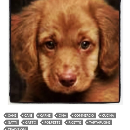
CANE
CANI
CARNE
CINA
COMMERCIO
CUCINA
GATTI
GATTO
POLPETTE
RICETTE
TARTARUGHE
TRADIZIONI