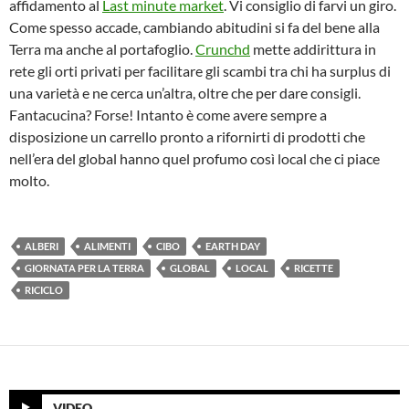
affidamento al
Last minute market
. Vi consiglio di farvi un giro.
Come spesso accade, cambiando abitudini si fa del bene alla
Terra ma anche al portafoglio.
Crunchd
mette addirittura in
rete gli orti privati per facilitare gli scambi tra chi ha surplus di
una varietà e ne cerca un’altra, oltre che per dare consigli.
Fantacucina? Forse! Intanto è come avere sempre a
disposizione un carrello pronto a rifornirti di prodotti che
nell’era del global hanno quel profumo così local che ci piace
molto.
ALBERI
ALIMENTI
CIBO
EARTH DAY
GIORNATA PER LA TERRA
GLOBAL
LOCAL
RICETTE
RICICLO
VIDEO