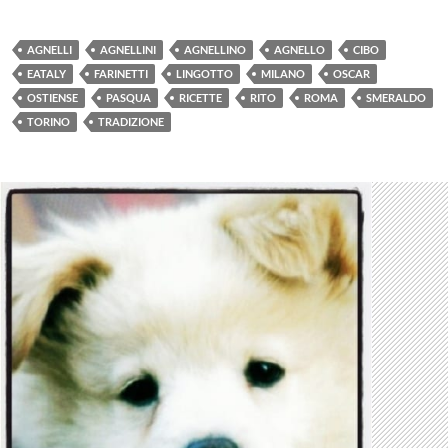
AGNELLI
AGNELLINI
AGNELLINO
AGNELLO
CIBO
EATALY
FARINETTI
LINGOTTO
MILANO
OSCAR
OSTIENSE
PASQUA
RICETTE
RITO
ROMA
SMERALDO
TORINO
TRADIZIONE