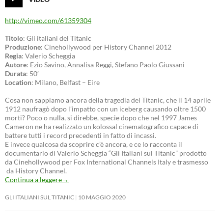
http://vimeo.com/61359304
Titolo
: Gli italiani del Titanic
Produzione
: Cinehollywood per History Channel 2012
Regia
: Valerio Scheggia
Autore
: Ezio Savino, Annalisa Reggi, Stefano Paolo Giussani
Durata
: 50′
Location
: Milano, Belfast – Eire
Cosa non sappiamo ancora della tragedia del Titanic, che il 14 aprile
1912 naufragò dopo l’impatto con un iceberg causando oltre 1500
morti? Poco o nulla, si direbbe, specie dopo che nel 1997 James
Cameron ne ha realizzato un kolossal cinematografico capace di
battere tutti i record precedenti in fatto di incassi.
E invece qualcosa da scoprire c’è ancora, e ce lo racconta il
documentario di Valerio Scheggia “Gli Italiani sul Titanic” prodotto
da Cinehollywood per Fox International Channels Italy e trasmesso
da History Channel.
Continua a leggere
→
GLI ITALIANI SUL TITANIC
10 MAGGIO 2020