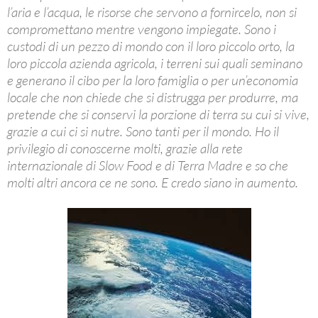
l’aria e l’acqua, le risorse che servono a fornircelo, non si
compromettano mentre vengono impiegate. Sono i
custodi di un pezzo di mondo con il loro piccolo orto, la
loro piccola azienda agricola, i terreni sui quali seminano
e generano il cibo per la loro famiglia o per un’economia
locale che non chiede che si distrugga per produrre, ma
pretende che si conservi la porzione di terra su cui si vive,
grazie a cui ci si nutre. Sono tanti per il mondo. Ho il
privilegio di conoscerne molti, grazie alla rete
internazionale di Slow Food e di Terra Madre e so che
molti altri ancora ce ne sono. E credo siano in aumento.