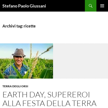
Vai
Cerca
Stefano Paolo Giussani
al
MENU
contenuto
PRINCI
Archivi tag: ricette
TERRA DEGLI ORSI
EARTH DAY, SUPEREROI
ALLA FESTA DELLA TERRA