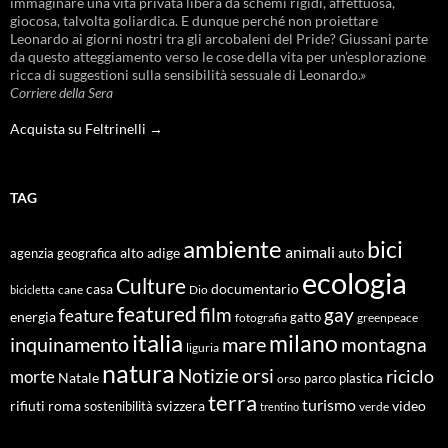
immaginare una vita privata libera da schemi rigidi, affettuosa,
giocosa, talvolta goliardica. E dunque perché non proiettare
Leonardo ai giorni nostri tra gli arcobaleni del Pride? Giussani parte
da questo atteggiamento verso le cose della vita per un’esplorazione
ricca di suggestioni sulla sensibilità sessuale di Leonardo.»
Corriere della Sera
Acquista su Feltrinelli →
TAG
ambiente
bici
animali
alto adige
agenzia geografica
auto
ecologia
Culture
documentario
casa
cane
Dio
bicicletta
featured
film
gay
feature
energia
fotografia
gatto
greenpeace
italia
milano
inquinamento
mare
montagna
liguria
natura
Notizie
orsi
riciclo
morte
Natale
orso
parco
plastica
terra
turismo
roma
svizzera
video
rifiuti
sostenibilità
verde
trentino