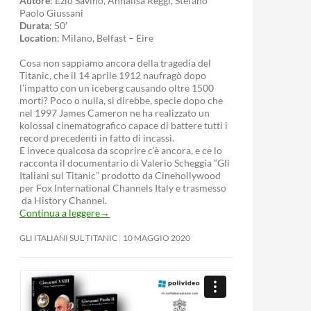
Autore
: Ezio Savino, Annalisa Reggi, Stefano
Paolo Giussani
Durata
: 50′
Location
: Milano, Belfast – Eire
Cosa non sappiamo ancora della tragedia del
Titanic, che il 14 aprile 1912 naufragò dopo
l’impatto con un iceberg causando oltre 1500
morti? Poco o nulla, si direbbe, specie dopo che
nel 1997 James Cameron ne ha realizzato un
kolossal cinematografico capace di battere tutti i
record precedenti in fatto di incassi.
E invece qualcosa da scoprire c’è ancora, e ce lo
racconta il documentario di Valerio Scheggia “Gli
Italiani sul Titanic” prodotto da Cinehollywood
per Fox International Channels Italy e trasmesso
da History Channel.
Continua a leggere
→
GLI ITALIANI SUL TITANIC
10 MAGGIO 2020