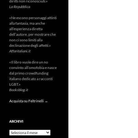
diritti non riconosciuti.»
La Repubblica
«Ne escono personaggi attinti
alla fantasia, ma anche
all’esperienza diretta
dell’autore, per mostrare che
non ci sono limiti alla
declinazione degli affetti.»
Affaritaliani.it
«Il libro vuole dire un no
convinto all’omofobia e nasce
dal primo crowdfunding
italiano dedicato a racconti
LGBT.»
Booksblog.it
Acquista su Feltrinelli →
ARCHIVI
Archivi