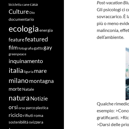
Post-vacation Bl
casa
cane
bicicletta
Gli psicologi ci
Culture
Dio
sovraccarico. È 
documentario
più o meno evide
ecologia
malinconia, effet
energia
dell’ambiente.
featured
feature
film
gay
fotografia
gatto
greenpeace
inquinamento
italia
mare
liguria
milano
montagna
morte
Natale
natura
Notizie
Qualche rimedio 
orsi
orso
parco
plastica
esempio: >Concent
riciclo
roma
rifiuti
gratificanti. >R
svizzera
sostenibilità
>Darsi delle pri