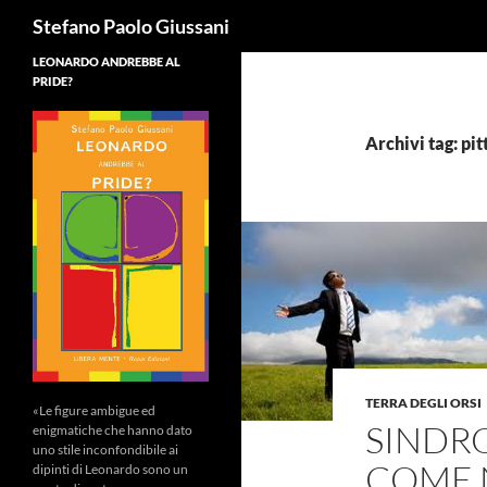
Cerca
Stefano Paolo Giussani
LEONARDO ANDREBBE AL
PRIDE?
Archivi tag: pit
TERRA DEGLI ORSI
«Le figure ambigue ed
SINDR
enigmatiche che hanno dato
uno stile inconfondibile ai
COME 
dipinti di Leonardo sono un