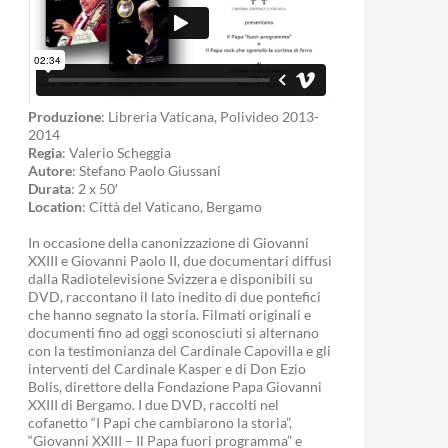
Produzione
: Libreria Vaticana, Polivideo 2013-
2014
Regia
: Valerio Scheggia
Autore
: Stefano Paolo Giussani
Durata
: 2 x 50′
Location
: Città del Vaticano, Bergamo
In occasione della canonizzazione di Giovanni
XXIII e Giovanni Paolo II, due documentari diffusi
dalla Radiotelevisione Svizzera e disponibili su
DVD, raccontano il lato inedito di due pontefici
che hanno segnato la storia. Filmati originali e
documenti fino ad oggi sconosciuti si alternano
con la testimonianza del Cardinale Capovilla e gli
interventi del Cardinale Kasper e di Don Ezio
Bolis, direttore della Fondazione Papa Giovanni
XXIII di Bergamo. I due DVD, raccolti nel
cofanetto “I Papi che cambiarono la storia”,
“Giovanni XXIII – Il Papa fuori programma” e