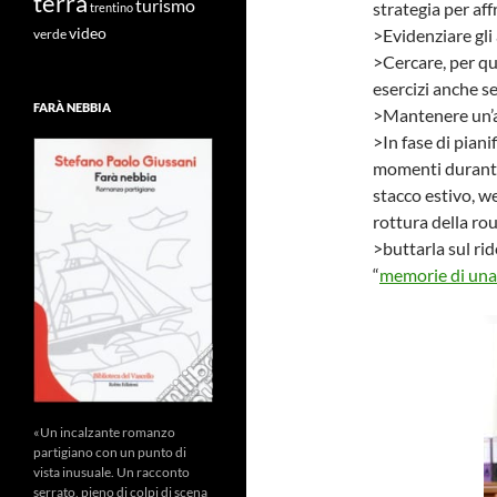
terra
turismo
strategia per aff
trentino
video
>Evidenziare gli a
verde
>Cercare, per qua
esercizi anche s
FARÀ NEBBIA
>Mantenere un’a
>In fase di piani
momenti durante
stacco estivo, w
rottura della rou
>buttarla sul ri
“
memorie di una
«Un incalzante romanzo
partigiano con un punto di
vista inusuale. Un racconto
serrato, pieno di colpi di scena