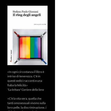
«In ogni circostanza il libro è
intriso di tenerezza. C'è in
questi sedici racconti e una
fiaba la felicità.»
"La lettura" Corriere della Sera
«C’è la vita vera, quella che
tanti omosessuali vivono sulla
loro pelle, la discriminazione, i