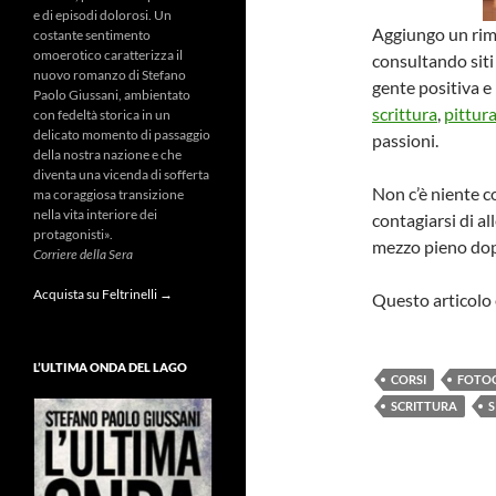
e di episodi dolorosi. Un
Aggiungo un rim
costante sentimento
omoerotico caratterizza il
consultando siti 
nuovo romanzo di Stefano
gente positiva e
Paolo Giussani, ambientato
scrittura
,
pittur
con fedeltà storica in un
delicato momento di passaggio
passioni.
della nostra nazione e che
diventa una vicenda di sofferta
Non c’è niente c
ma coraggiosa transizione
nella vita interiore dei
contagiarsi di al
protagonisti».
mezzo pieno dopo
Corriere della Sera
Acquista su Feltrinelli →
Questo articolo 
L’ULTIMA ONDA DEL LAGO
CORSI
FOTO
SCRITTURA