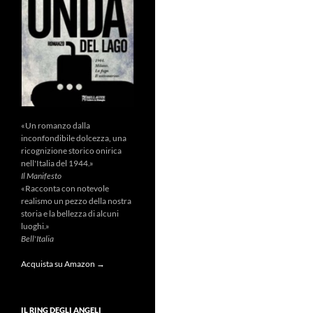
«Un romanzo dalla
inconfondibile dolcezza, una
ricognizione storico onirica
nell'Italia del 1944.»
Il Manifesto
«Racconta con notevole
realismo un pezzo della nostra
storia e la bellezza di alcuni
luoghi.»
Bell'Italia
Acquista su Amazon →
IL RING DEGLI ANGELI