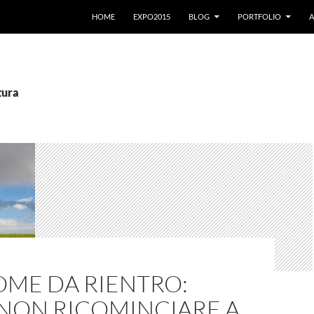
VAI AL CONTENUTO
HOME
EXPO2015
BLOG
PORTFOLIO
A
tura
OME DA RIENTRO:
NON RICOMINCIARE A