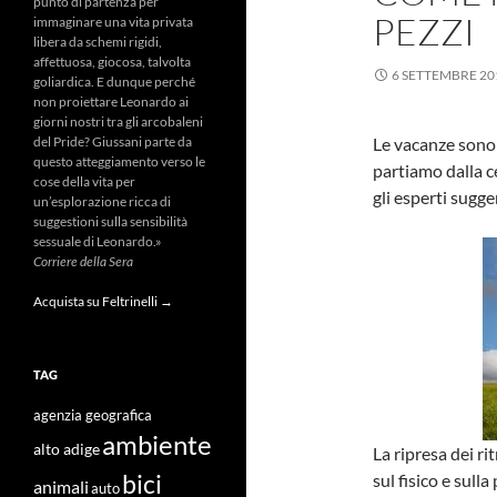
punto di partenza per
PEZZI
immaginare una vita privata
libera da schemi rigidi,
affettuosa, giocosa, talvolta
6 SETTEMBRE 20
goliardica. E dunque perché
non proiettare Leonardo ai
giorni nostri tra gli arcobaleni
Le vacanze sono 
del Pride? Giussani parte da
questo atteggiamento verso le
partiamo dalla c
cose della vita per
gli esperti sugge
un’esplorazione ricca di
suggestioni sulla sensibilità
sessuale di Leonardo.»
Corriere della Sera
Acquista su Feltrinelli →
TAG
agenzia geografica
ambiente
alto adige
La ripresa dei ri
bici
sul fisico e sull
animali
auto