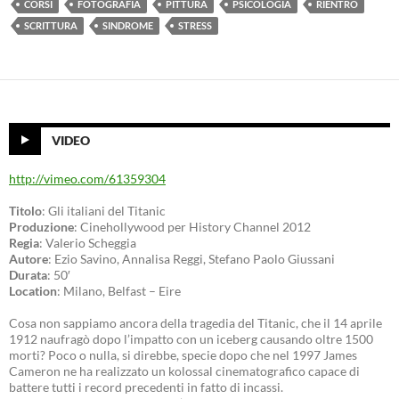
CORSI
FOTOGRAFIA
PITTURA
PSICOLOGIA
RIENTRO
SCRITTURA
SINDROME
STRESS
VIDEO
http://vimeo.com/61359304
Titolo
: Gli italiani del Titanic
Produzione
: Cinehollywood per History Channel 2012
Regia
: Valerio Scheggia
Autore
: Ezio Savino, Annalisa Reggi, Stefano Paolo Giussani
Durata
: 50′
Location
: Milano, Belfast – Eire
Cosa non sappiamo ancora della tragedia del Titanic, che il 14 aprile
1912 naufragò dopo l’impatto con un iceberg causando oltre 1500
morti? Poco o nulla, si direbbe, specie dopo che nel 1997 James
Cameron ne ha realizzato un kolossal cinematografico capace di
battere tutti i record precedenti in fatto di incassi.