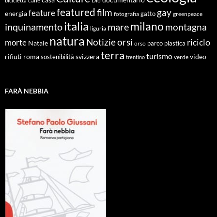
cane
Dio
bicicletta
featured
film
gay
feature
energia
fotografia
gatto
greenpeace
italia
milano
inquinamento
mare
montagna
liguria
natura
Notizie
orsi
riciclo
morte
Natale
orso
parco
plastica
terra
turismo
roma
svizzera
video
rifiuti
sostenibilità
verde
trentino
FARÀ NEBBIA