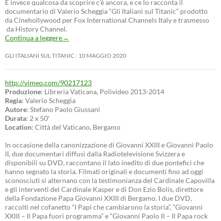
E invece qualcosa da scoprire c’è ancora, e ce lo racconta il
documentario di Valerio Scheggia “Gli Italiani sul Titanic” prodotto
da Cinehollywood per Fox International Channels Italy e trasmesso
da History Channel.
Continua a leggere
→
GLI ITALIANI SUL TITANIC
10 MAGGIO 2020
http://vimeo.com/90217123
Produzione
: Libreria Vaticana, Polivideo 2013-2014
Regia
: Valerio Scheggia
Autore
: Stefano Paolo Giussani
Durata
: 2 x 50′
Location
: Città del Vaticano, Bergamo
In occasione della canonizzazione di Giovanni XXIII e Giovanni Paolo
II, due documentari diffusi dalla Radiotelevisione Svizzera e
disponibili su DVD, raccontano il lato inedito di due pontefici che
hanno segnato la storia. Filmati originali e documenti fino ad oggi
sconosciuti si alternano con la testimonianza del Cardinale Capovilla
e gli interventi del Cardinale Kasper e di Don Ezio Bolis, direttore
della Fondazione Papa Giovanni XXIII di Bergamo. I due DVD,
raccolti nel cofanetto “I Papi che cambiarono la storia”, “Giovanni
XXIII – Il Papa fuori programma” e “Giovanni Paolo II – Il Papa rock