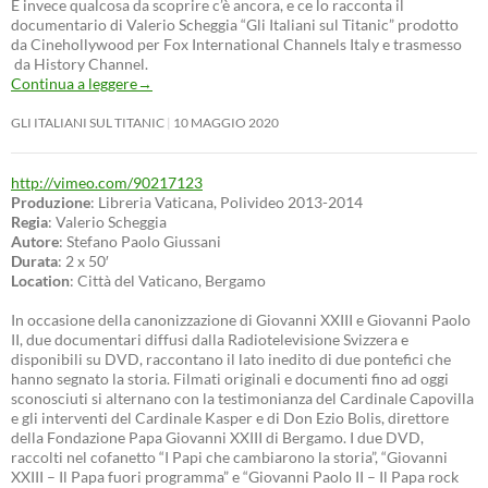
E invece qualcosa da scoprire c’è ancora, e ce lo racconta il
documentario di Valerio Scheggia “Gli Italiani sul Titanic” prodotto
da Cinehollywood per Fox International Channels Italy e trasmesso
da History Channel.
Continua a leggere
→
GLI ITALIANI SUL TITANIC
10 MAGGIO 2020
http://vimeo.com/90217123
Produzione
: Libreria Vaticana, Polivideo 2013-2014
Regia
: Valerio Scheggia
Autore
: Stefano Paolo Giussani
Durata
: 2 x 50′
Location
: Città del Vaticano, Bergamo
In occasione della canonizzazione di Giovanni XXIII e Giovanni Paolo
II, due documentari diffusi dalla Radiotelevisione Svizzera e
disponibili su DVD, raccontano il lato inedito di due pontefici che
hanno segnato la storia. Filmati originali e documenti fino ad oggi
sconosciuti si alternano con la testimonianza del Cardinale Capovilla
e gli interventi del Cardinale Kasper e di Don Ezio Bolis, direttore
della Fondazione Papa Giovanni XXIII di Bergamo. I due DVD,
raccolti nel cofanetto “I Papi che cambiarono la storia”, “Giovanni
XXIII – Il Papa fuori programma” e “Giovanni Paolo II – Il Papa rock