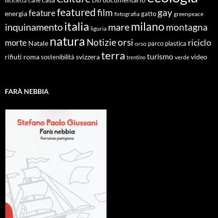
cane
Dio
bicicletta
featured
film
gay
feature
energia
fotografia
gatto
greenpeace
italia
milano
inquinamento
mare
montagna
liguria
natura
Notizie
orsi
riciclo
morte
Natale
orso
parco
plastica
terra
turismo
roma
svizzera
video
rifiuti
sostenibilità
verde
trentino
FARÀ NEBBIA