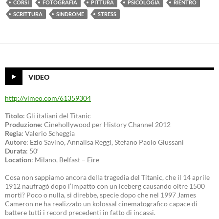
CORSI
FOTOGRAFIA
PITTURA
PSICOLOGIA
RIENTRO
SCRITTURA
SINDROME
STRESS
VIDEO
http://vimeo.com/61359304
Titolo
: Gli italiani del Titanic
Produzione
: Cinehollywood per History Channel 2012
Regia
: Valerio Scheggia
Autore
: Ezio Savino, Annalisa Reggi, Stefano Paolo Giussani
Durata
: 50′
Location
: Milano, Belfast – Eire
Cosa non sappiamo ancora della tragedia del Titanic, che il 14 aprile
1912 naufragò dopo l’impatto con un iceberg causando oltre 1500
morti? Poco o nulla, si direbbe, specie dopo che nel 1997 James
Cameron ne ha realizzato un kolossal cinematografico capace di
battere tutti i record precedenti in fatto di incassi.