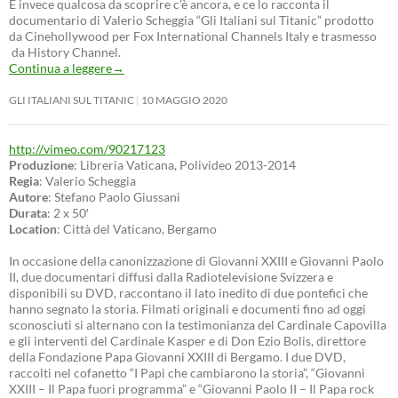
E invece qualcosa da scoprire c’è ancora, e ce lo racconta il
documentario di Valerio Scheggia “Gli Italiani sul Titanic” prodotto
da Cinehollywood per Fox International Channels Italy e trasmesso
da History Channel.
Continua a leggere
→
GLI ITALIANI SUL TITANIC
10 MAGGIO 2020
http://vimeo.com/90217123
Produzione
: Libreria Vaticana, Polivideo 2013-2014
Regia
: Valerio Scheggia
Autore
: Stefano Paolo Giussani
Durata
: 2 x 50′
Location
: Città del Vaticano, Bergamo
In occasione della canonizzazione di Giovanni XXIII e Giovanni Paolo
II, due documentari diffusi dalla Radiotelevisione Svizzera e
disponibili su DVD, raccontano il lato inedito di due pontefici che
hanno segnato la storia. Filmati originali e documenti fino ad oggi
sconosciuti si alternano con la testimonianza del Cardinale Capovilla
e gli interventi del Cardinale Kasper e di Don Ezio Bolis, direttore
della Fondazione Papa Giovanni XXIII di Bergamo. I due DVD,
raccolti nel cofanetto “I Papi che cambiarono la storia”, “Giovanni
XXIII – Il Papa fuori programma” e “Giovanni Paolo II – Il Papa rock