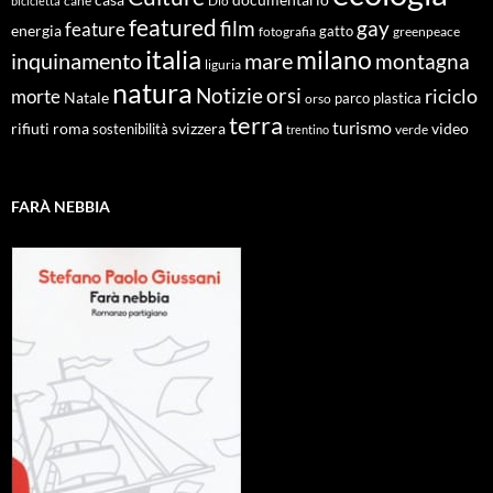
cane
Dio
bicicletta
featured
film
gay
feature
energia
fotografia
gatto
greenpeace
italia
milano
inquinamento
mare
montagna
liguria
natura
Notizie
orsi
riciclo
morte
Natale
orso
parco
plastica
terra
turismo
roma
svizzera
video
rifiuti
sostenibilità
verde
trentino
FARÀ NEBBIA