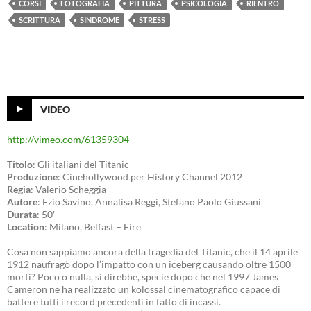
CORSI
FOTOGRAFIA
PITTURA
PSICOLOGIA
RIENTRO
SCRITTURA
SINDROME
STRESS
VIDEO
http://vimeo.com/61359304
Titolo
: Gli italiani del Titanic
Produzione
: Cinehollywood per History Channel 2012
Regia
: Valerio Scheggia
Autore
: Ezio Savino, Annalisa Reggi, Stefano Paolo Giussani
Durata
: 50′
Location
: Milano, Belfast – Eire
Cosa non sappiamo ancora della tragedia del Titanic, che il 14 aprile
1912 naufragò dopo l’impatto con un iceberg causando oltre 1500
morti? Poco o nulla, si direbbe, specie dopo che nel 1997 James
Cameron ne ha realizzato un kolossal cinematografico capace di
battere tutti i record precedenti in fatto di incassi.