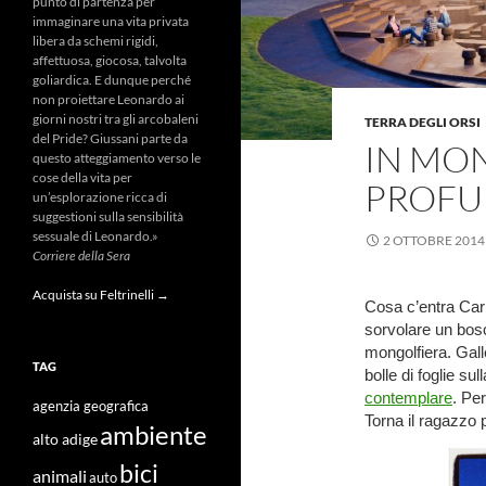
punto di partenza per
immaginare una vita privata
libera da schemi rigidi,
affettuosa, giocosa, talvolta
goliardica. E dunque perché
non proiettare Leonardo ai
giorni nostri tra gli arcobaleni
TERRA DEGLI ORSI
del Pride? Giussani parte da
IN MON
questo atteggiamento verso le
cose della vita per
PROFU
un’esplorazione ricca di
suggestioni sulla sensibilità
sessuale di Leonardo.»
2 OTTOBRE 2014
Corriere della Sera
Acquista su Feltrinelli →
Cosa c’entra Car
sorvolare un bos
mongolfiera. Gall
TAG
bolle di foglie sul
contemplare
. Pe
agenzia geografica
Torna il ragazzo p
ambiente
alto adige
bici
animali
auto