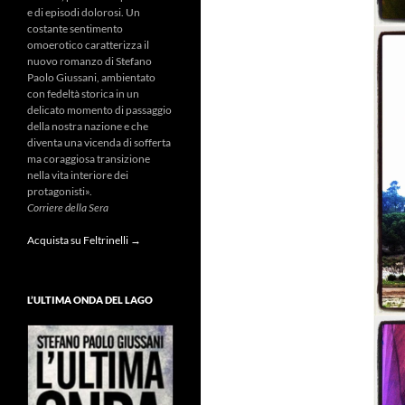
e di episodi dolorosi. Un
costante sentimento
omoerotico caratterizza il
nuovo romanzo di Stefano
Paolo Giussani, ambientato
con fedeltà storica in un
delicato momento di passaggio
della nostra nazione e che
diventa una vicenda di sofferta
ma coraggiosa transizione
nella vita interiore dei
protagonisti».
Corriere della Sera
Acquista su Feltrinelli →
L’ULTIMA ONDA DEL LAGO