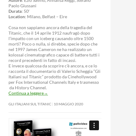
Autore
: Ezio Savino, Annalisa Reggi, Stefano
Paolo Giussani
Durata
: 50′
Location
: Milano, Belfast – Eire
Cosa non sappiamo ancora della tragedia del
Titanic, che il 14 aprile 1912 naufragò dopo
l’impatto con un iceberg causando oltre 1500
morti? Poco o nulla, si direbbe, specie dopo che
nel 1997 James Cameron ne ha realizzato un
kolossal cinematografico capace di battere tutti i
record precedenti in fatto di incassi.
E invece qualcosa da scoprire c’è ancora, e ce lo
racconta il documentario di Valerio Scheggia “Gli
Italiani sul Titanic” prodotto da Cinehollywood
per Fox International Channels Italy e trasmesso
da History Channel.
Continua a leggere
→
GLI ITALIANI SUL TITANIC
10 MAGGIO 2020