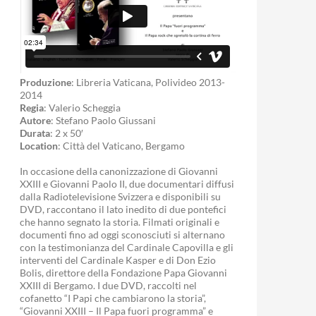
Produzione
: Libreria Vaticana, Polivideo 2013-
2014
Regia
: Valerio Scheggia
Autore
: Stefano Paolo Giussani
Durata
: 2 x 50′
Location
: Città del Vaticano, Bergamo
In occasione della canonizzazione di Giovanni
XXIII e Giovanni Paolo II, due documentari diffusi
dalla Radiotelevisione Svizzera e disponibili su
DVD, raccontano il lato inedito di due pontefici
che hanno segnato la storia. Filmati originali e
documenti fino ad oggi sconosciuti si alternano
con la testimonianza del Cardinale Capovilla e gli
interventi del Cardinale Kasper e di Don Ezio
Bolis, direttore della Fondazione Papa Giovanni
XXIII di Bergamo. I due DVD, raccolti nel
cofanetto “I Papi che cambiarono la storia”,
“Giovanni XXIII – Il Papa fuori programma” e