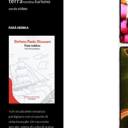
terra
turismo
trentino
video
verde
FARÀ NEBBIA
«Un incalzante romanzo
partigiano con un punto di
vista inusuale. Un racconto
serrato, pieno di colpi di scena