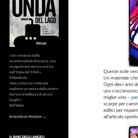
«Un romanzo dalla
inconfondibile dolcezza, una
ricognizione storico onirica
Queste isole verd
nell'Italia del 1944.»
Un materiale che 
Il Manifesto
«Racconta con notevole
Ogni dieci anni d
realismo un pezzo della nostra
uso coscienzioso 
storia e la bellezza di alcuni
miglior vino –
par
luoghi.»
scarpe per cammin
Bell'Italia
edifici per rispar
all’articolo sporti
Acquista su Amazon →
IL RING DEGLI ANGELI