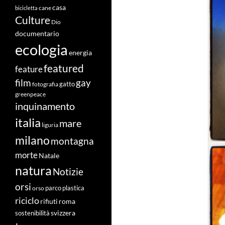
casa
cane
bicicletta
Culture
Dio
documentario
ecologia
energia
featured
feature
film
gay
fotografia
gatto
greenpeace
inquinamento
italia
mare
liguria
milano
montagna
morte
Natale
natura
Notizie
orsi
orso
parco
plastica
riciclo
roma
rifiuti
svizzera
sostenibilità