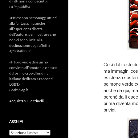
diritti non riconosciuti.»
La Repubblica
«Ne escono personaggi attinti
alla fantasia, ma anche
all’esperienza diretta
dell’autore, per mostrare che
non ci sono limiti alla
declinazione degli affetti.»
Affaritaliani.it
«Il libro vuole dire un no
Così dal cesto de
convinto all’omofobia e nasce
ma immagini cosa
dal primo crowdfunding
esistenza sosten
italiano dedicato a racconti
polmone verde con
LGBT.»
Booksblog.it
anche da qui, ma 
perché da lì esce
Acquista su Feltrinelli →
prima diventa mon
brividi.
ARCHIVI
Archivi