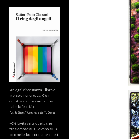
«In ogni circostanza il libro è
intriso di tenerezza. C'è in
questi sedici racconti e una
fiaba la felicità.»
"La lettura" Corriere della Sera
«C’è la vita vera, quella che
tanti omosessuali vivono sulla
loro pelle, la discriminazione, i