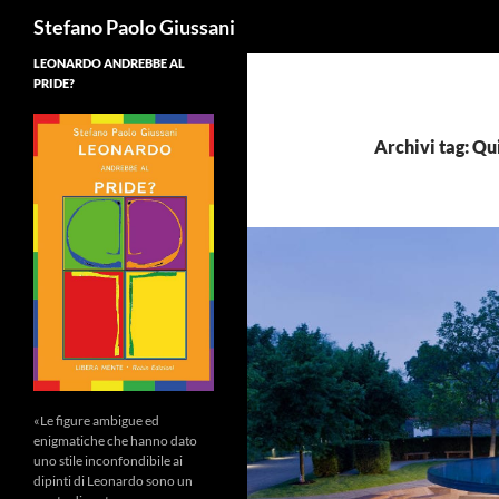
Cerca
Stefano Paolo Giussani
LEONARDO ANDREBBE AL
PRIDE?
Archivi tag: Qu
«Le figure ambigue ed
enigmatiche che hanno dato
uno stile inconfondibile ai
dipinti di Leonardo sono un