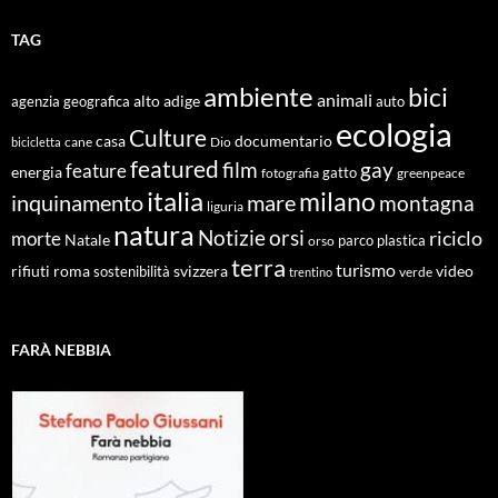
TAG
ambiente
bici
animali
alto adige
agenzia geografica
auto
ecologia
Culture
documentario
casa
cane
Dio
bicicletta
featured
film
gay
feature
energia
fotografia
gatto
greenpeace
italia
milano
inquinamento
mare
montagna
liguria
natura
Notizie
orsi
riciclo
morte
Natale
orso
parco
plastica
terra
turismo
roma
svizzera
video
rifiuti
sostenibilità
verde
trentino
FARÀ NEBBIA