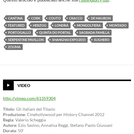
CANTINA
CORK
COUTO
CRACCO
DE MAURON
FEATURED
HERZOG
LONDRA
MONGOLFIERA
MONTADO
PORTOGALLO
QUINTA DO PORTAL
SAGRADA FAMILLA
SERPENTINE PAVILLON
SHANGHAI EXPO2015
SUGHERO
ZOUMA
VIDEO
http://vimeo.com/61359304
Titolo
: Gli italiani del Titanic
Produzione
: Cinehollywood per History Channel 2012
Regia
: Valerio Scheggia
Autore
: Ezio Savino, Annalisa Reggi, Stefano Paolo Giussani
Durata
: 50′