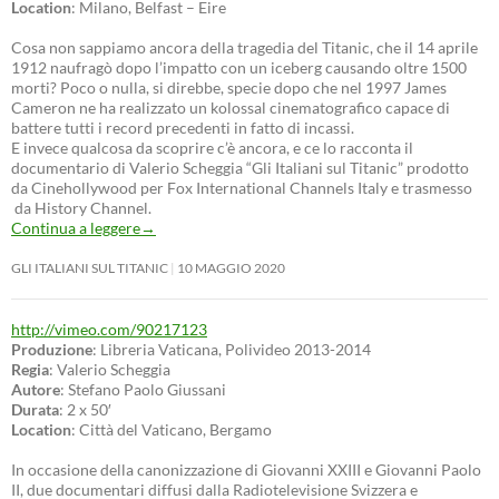
Location
: Milano, Belfast – Eire
Cosa non sappiamo ancora della tragedia del Titanic, che il 14 aprile
1912 naufragò dopo l’impatto con un iceberg causando oltre 1500
morti? Poco o nulla, si direbbe, specie dopo che nel 1997 James
Cameron ne ha realizzato un kolossal cinematografico capace di
battere tutti i record precedenti in fatto di incassi.
E invece qualcosa da scoprire c’è ancora, e ce lo racconta il
documentario di Valerio Scheggia “Gli Italiani sul Titanic” prodotto
da Cinehollywood per Fox International Channels Italy e trasmesso
da History Channel.
Continua a leggere
→
GLI ITALIANI SUL TITANIC
10 MAGGIO 2020
http://vimeo.com/90217123
Produzione
: Libreria Vaticana, Polivideo 2013-2014
Regia
: Valerio Scheggia
Autore
: Stefano Paolo Giussani
Durata
: 2 x 50′
Location
: Città del Vaticano, Bergamo
In occasione della canonizzazione di Giovanni XXIII e Giovanni Paolo
II, due documentari diffusi dalla Radiotelevisione Svizzera e