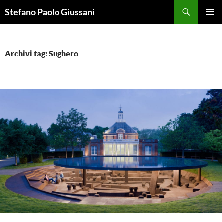
Vai
Cerca
Stefano Paolo Giussani
al
MENU
contenuto
PRINCI
Archivi tag: Sughero