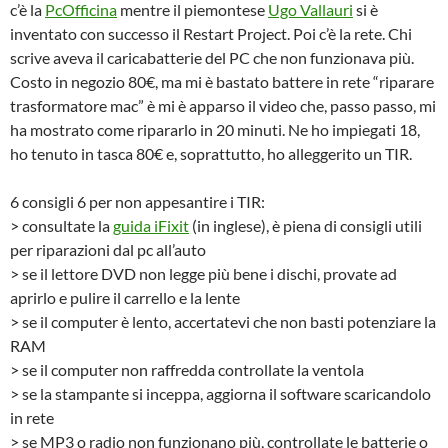
c’è la
PcOfficina
mentre il piemontese
Ugo Vallauri
si è
inventato con successo il Restart Project. Poi c’è la rete. Chi
scrive aveva il caricabatterie del PC che non funzionava più.
Costo in negozio 80€, ma mi è bastato battere in rete “riparare
trasformatore mac” è mi è apparso il video che, passo passo, mi
ha mostrato come ripararlo in 20 minuti. Ne ho impiegati 18,
ho tenuto in tasca 80€ e, soprattutto, ho alleggerito un TIR.
6 consigli 6 per non appesantire i TIR:
> consultate la
guida iFixit
(in inglese), è piena di consigli utili
per riparazioni dal pc all’auto
> se il lettore DVD non legge più bene i dischi, provate ad
aprirlo e pulire il carrello e la lente
> se il computer è lento, accertatevi che non basti potenziare la
RAM
> se il computer non raffredda controllate la ventola
> se la stampante si inceppa, aggiorna il software scaricandolo
in rete
> se MP3 o radio non funzionano più, controllate le batterie o