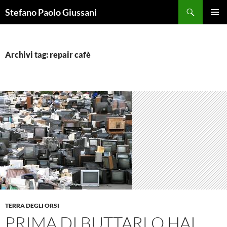
Vai
Cerca
Stefano Paolo Giussani
al
MENU
contenuto
PRINCI
Archivi tag: repair cafè
TERRA DEGLI ORSI
PRIMA DI BUTTARLO HAI