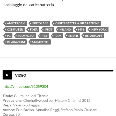
il cablaggio del caricabatteria
AMSTERDAM
BRICOLAGE
CARICABATTERIA. RIPARAZIONE
COMPUTER
FIXER
IFIXIT
MILANO
MP3
NEW YORK
PC
PCOFFICINA
PILE
RAM
REPAIR
REPAIR CAFÈ
RIPARAZIONI
STAMPANTE
VIDEO
http://vimeo.com/61359304
Titolo
: Gli italiani del Titanic
Produzione
: Cinehollywood per History Channel 2012
Regia
: Valerio Scheggia
Autore
: Ezio Savino, Annalisa Reggi, Stefano Paolo Giussani
Durata
: 50′