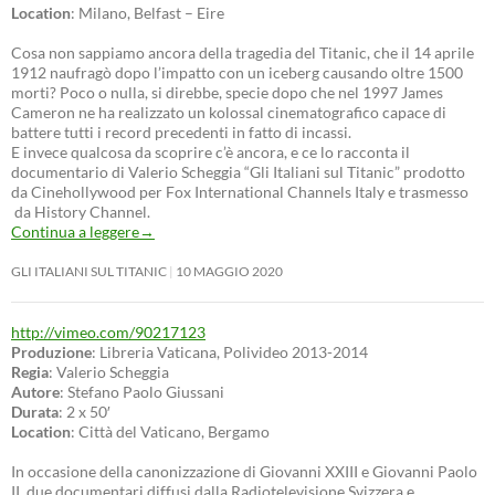
Location
: Milano, Belfast – Eire
Cosa non sappiamo ancora della tragedia del Titanic, che il 14 aprile
1912 naufragò dopo l’impatto con un iceberg causando oltre 1500
morti? Poco o nulla, si direbbe, specie dopo che nel 1997 James
Cameron ne ha realizzato un kolossal cinematografico capace di
battere tutti i record precedenti in fatto di incassi.
E invece qualcosa da scoprire c’è ancora, e ce lo racconta il
documentario di Valerio Scheggia “Gli Italiani sul Titanic” prodotto
da Cinehollywood per Fox International Channels Italy e trasmesso
da History Channel.
Continua a leggere
→
GLI ITALIANI SUL TITANIC
10 MAGGIO 2020
http://vimeo.com/90217123
Produzione
: Libreria Vaticana, Polivideo 2013-2014
Regia
: Valerio Scheggia
Autore
: Stefano Paolo Giussani
Durata
: 2 x 50′
Location
: Città del Vaticano, Bergamo
In occasione della canonizzazione di Giovanni XXIII e Giovanni Paolo
II, due documentari diffusi dalla Radiotelevisione Svizzera e