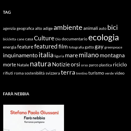
TAG
ambiente
bici
animali
alto adige
agenzia geografica
auto
ecologia
Culture
documentario
casa
cane
Dio
bicicletta
featured
film
gay
feature
energia
fotografia
gatto
greenpeace
italia
milano
inquinamento
mare
montagna
liguria
natura
Notizie
orsi
riciclo
morte
Natale
orso
parco
plastica
terra
turismo
roma
svizzera
video
rifiuti
sostenibilità
verde
trentino
FARÀ NEBBIA