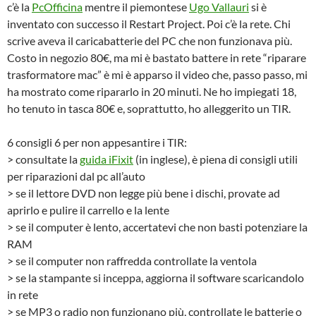
c’è la
PcOfficina
mentre il piemontese
Ugo Vallauri
si è
inventato con successo il Restart Project. Poi c’è la rete. Chi
scrive aveva il caricabatterie del PC che non funzionava più.
Costo in negozio 80€, ma mi è bastato battere in rete “riparare
trasformatore mac” è mi è apparso il video che, passo passo, mi
ha mostrato come ripararlo in 20 minuti. Ne ho impiegati 18,
ho tenuto in tasca 80€ e, soprattutto, ho alleggerito un TIR.
6 consigli 6 per non appesantire i TIR:
> consultate la
guida iFixit
(in inglese), è piena di consigli utili
per riparazioni dal pc all’auto
> se il lettore DVD non legge più bene i dischi, provate ad
aprirlo e pulire il carrello e la lente
> se il computer è lento, accertatevi che non basti potenziare la
RAM
> se il computer non raffredda controllate la ventola
> se la stampante si inceppa, aggiorna il software scaricandolo
in rete
> se MP3 o radio non funzionano più, controllate le batterie o