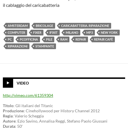
il cablaggio del caricabatteria
AMSTERDAM
BRICOLAGE
CARICABATTERIA. RIPARAZIONE
COMPUTER
FIXER
IFIXIT
MILANO
MP3
NEW YORK
PC
PCOFFICINA
PILE
RAM
REPAIR
REPAIR CAFÈ
RIPARAZIONI
STAMPANTE
VIDEO
http://vimeo.com/61359304
Titolo
: Gli italiani del Titanic
Produzione
: Cinehollywood per History Channel 2012
Regia
: Valerio Scheggia
Autore
: Ezio Savino, Annalisa Reggi, Stefano Paolo Giussani
Durata
: 50′