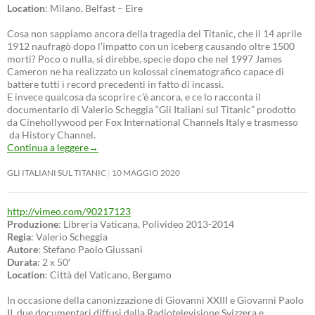
Location
: Milano, Belfast – Eire
Cosa non sappiamo ancora della tragedia del Titanic, che il 14 aprile
1912 naufragò dopo l’impatto con un iceberg causando oltre 1500
morti? Poco o nulla, si direbbe, specie dopo che nel 1997 James
Cameron ne ha realizzato un kolossal cinematografico capace di
battere tutti i record precedenti in fatto di incassi.
E invece qualcosa da scoprire c’è ancora, e ce lo racconta il
documentario di Valerio Scheggia “Gli Italiani sul Titanic” prodotto
da Cinehollywood per Fox International Channels Italy e trasmesso
da History Channel.
Continua a leggere
→
GLI ITALIANI SUL TITANIC
10 MAGGIO 2020
http://vimeo.com/90217123
Produzione
: Libreria Vaticana, Polivideo 2013-2014
Regia
: Valerio Scheggia
Autore
: Stefano Paolo Giussani
Durata
: 2 x 50′
Location
: Città del Vaticano, Bergamo
In occasione della canonizzazione di Giovanni XXIII e Giovanni Paolo
II, due documentari diffusi dalla Radiotelevisione Svizzera e