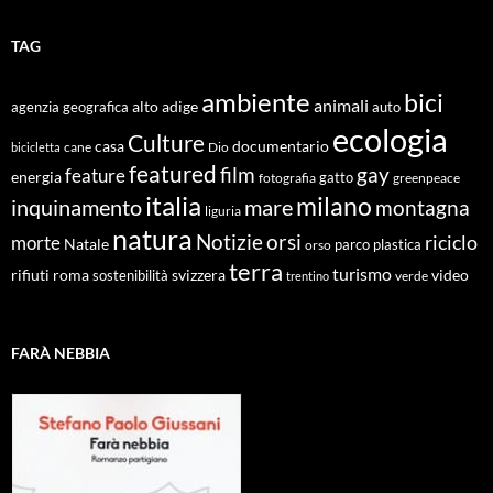
TAG
ambiente
bici
animali
alto adige
agenzia geografica
auto
ecologia
Culture
documentario
casa
cane
Dio
bicicletta
featured
film
gay
feature
energia
fotografia
gatto
greenpeace
italia
milano
inquinamento
mare
montagna
liguria
natura
Notizie
orsi
riciclo
morte
Natale
orso
parco
plastica
terra
turismo
roma
svizzera
video
rifiuti
sostenibilità
verde
trentino
FARÀ NEBBIA