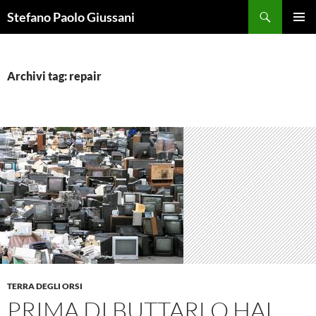
Vai
Cerca
Stefano Paolo Giussani
al
MENU
contenuto
PRINCI
Archivi tag: repair
TERRA DEGLI ORSI
PRIMA DI BUTTARLO HAI