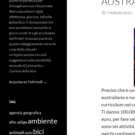
AUSTRA
punto di partenza per
immaginare una vita privata
libera da schemi rigidi,
7 MARZO 2013
affettuosa, giocosa, talvolta
goliardica. E dunque perché
non proiettare Leonardo ai
giorni nostri tra gli arcobaleni
del Pride? Giussani parte da
questo atteggiamento verso le
cose della vita per
un’esplorazione ricca di
suggestioni sulla sensibilità
sessuale di Leonardo.»
Corriere della Sera
Acquista su Feltrinelli →
Preciso che è un
australiano e non
TAG
curriculum nel c
Ti danno 100.000
agenzia geografica
euro, per fare se
ambiente
alto adige
sono sei attività
bici
animali
parchi continenta
auto