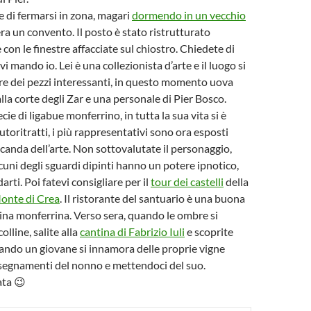
 di fermarsi in zona, magari
dormendo in un vecchio
ra un convento. Il posto è stato ristrutturato
on le finestre affacciate sul chiostro. Chiedete di
vi mando io. Lei è una collezionista d’arte e il luogo si
re dei pezzi interessanti, in questo momento uova
lla corte degli Zar e una personale di Pier Bosco.
ie di ligabue monferrino, in tutta la sua vita si è
utoritratti, i più rappresentativi sono ora esposti
ocanda dell’arte. Non sottovalutate il personaggio,
cuni degli sguardi dipinti hanno un potere ipnotico,
arti. Poi fatevi consigliare per il
tour dei castelli
della
onte di Crea
. Il ristorante del santuario è una buona
cina monferrina. Verso sera, quando le ombre si
olline, salite alla
cantina di Fabrizio Iuli
e scoprite
ando un giovane si innamora delle proprie vigne
nsegnamenti del nonno e mettendoci del suo.
ta 😉