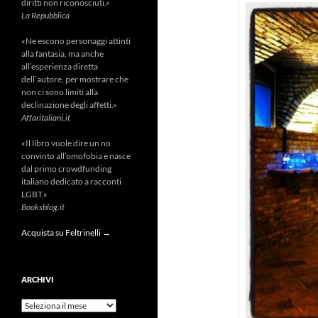
diritti non riconosciuti.»
La Repubblica
«Ne escono personaggi attinti
alla fantasia, ma anche
all’esperienza diretta
dell’autore, per mostrare che
non ci sono limiti alla
declinazione degli affetti.»
Affaritaliani.it
«Il libro vuole dire un no
convinto all’omofobia e nasce
dal primo crowdfunding
italiano dedicato a racconti
LGBT.»
Booksblog.it
Acquista su Feltrinelli →
ARCHIVI
Archivi