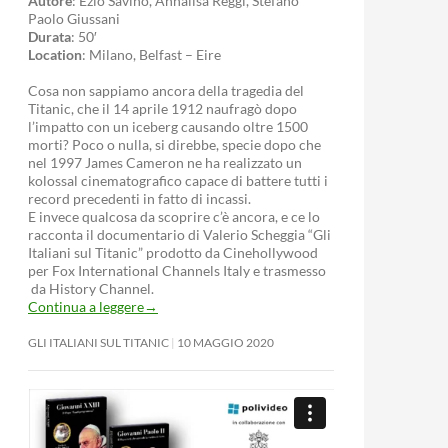
Autore
: Ezio Savino, Annalisa Reggi, Stefano
Paolo Giussani
Durata
: 50′
Location
: Milano, Belfast – Eire
Cosa non sappiamo ancora della tragedia del
Titanic, che il 14 aprile 1912 naufragò dopo
l’impatto con un iceberg causando oltre 1500
morti? Poco o nulla, si direbbe, specie dopo che
nel 1997 James Cameron ne ha realizzato un
kolossal cinematografico capace di battere tutti i
record precedenti in fatto di incassi.
E invece qualcosa da scoprire c’è ancora, e ce lo
racconta il documentario di Valerio Scheggia “Gli
Italiani sul Titanic” prodotto da Cinehollywood
per Fox International Channels Italy e trasmesso
da History Channel.
Continua a leggere
→
GLI ITALIANI SUL TITANIC
10 MAGGIO 2020