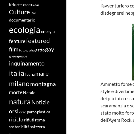
casa
cane
l’avventuriero c
bicicletta
Culture
disdegnerei neppu
Dio
documentario
ecologia
energia
featured
feature
film
gay
fotografia
gatto
greenpeace
inquinamento
italia
mare
liguria
milano
montagna
Ammetto forse ch
style e divertime
morte
Natale
dei più interessa
natura
Notizie
scaramanzia e se
orsi
stato molto forte
orso
parco
plastica
riciclo
dell’Ayers Rock,
roma
rifiuti
svizzera
sostenibilità