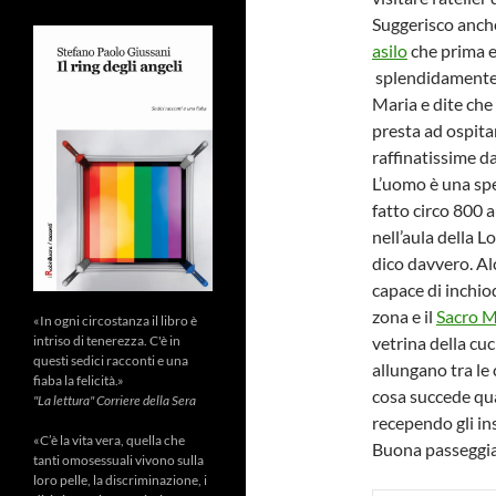
Suggerisco anche
asilo
che prima e
splendidamente c
Maria e dite che 
presta ad ospita
raffinatissime da
L’uomo è una spec
fatto circo 800 a
nell’aula della L
dico davvero. Al
capace di inchiod
zona e il
Sacro M
«In ogni circostanza il libro è
intriso di tenerezza. C'è in
vetrina della cu
questi sedici racconti e una
allungano tra le c
fiaba la felicità.»
cosa succede qu
"La lettura" Corriere della Sera
recependo gli i
«C’è la vita vera, quella che
Buona passeggia
tanti omosessuali vivono sulla
loro pelle, la discriminazione, i