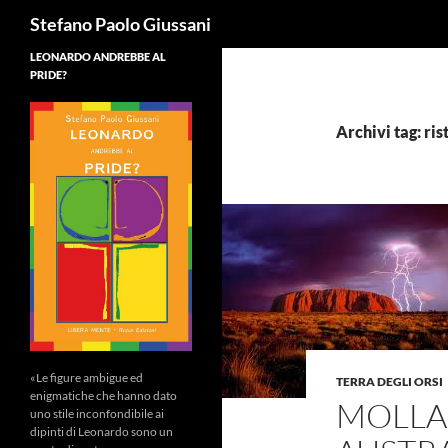
Cerca
Stefano Paolo Giussani
LEONARDO ANDREBBE AL
PRIDE?
Archivi tag: ri
«Le figure ambigue ed
TERRA DEGLI ORSI
enigmatiche che hanno dato
MOLLA 
uno stile inconfondibile ai
dipinti di Leonardo sono un