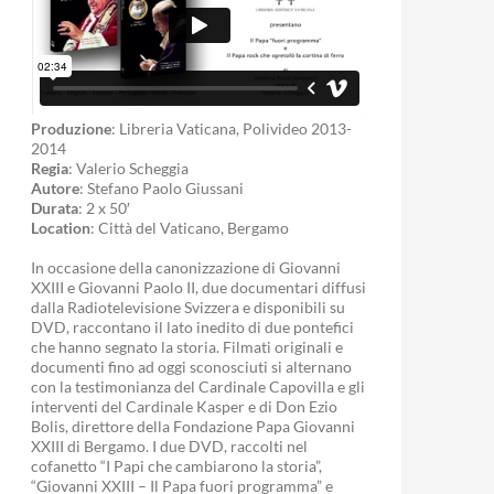
Produzione
: Libreria Vaticana, Polivideo 2013-
2014
Regia
: Valerio Scheggia
Autore
: Stefano Paolo Giussani
Durata
: 2 x 50′
Location
: Città del Vaticano, Bergamo
In occasione della canonizzazione di Giovanni
XXIII e Giovanni Paolo II, due documentari diffusi
dalla Radiotelevisione Svizzera e disponibili su
DVD, raccontano il lato inedito di due pontefici
che hanno segnato la storia. Filmati originali e
documenti fino ad oggi sconosciuti si alternano
con la testimonianza del Cardinale Capovilla e gli
interventi del Cardinale Kasper e di Don Ezio
Bolis, direttore della Fondazione Papa Giovanni
XXIII di Bergamo. I due DVD, raccolti nel
cofanetto “I Papi che cambiarono la storia”,
“Giovanni XXIII – Il Papa fuori programma” e