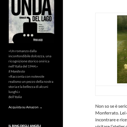
«Un romanzo dalla
inconfondibile dolcezza, una
ricognizione storico onirica
nell'Italia del 1944.»
Il Manifesto
«Racconta con notevole
realismo un pezzo della nostra
storia e la bellezza di alcuni
luoghi.»
Bell'Italia
Non so se è seri
Acquista su Amazon →
Monferrato. Lei 
incontrare e rice
visitare l’atelier 
IL RING DEGLI ANGELI