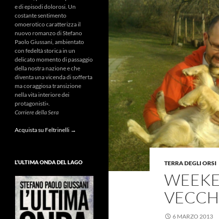
e di episodi dolorosi. Un
costante sentimento
omoerotico caratterizza il
nuovo romanzo di Stefano
Paolo Giussani, ambientato
con fedeltà storica in un
delicato momento di passaggio
della nostra nazione e che
diventa una vicenda di sofferta
ma coraggiosa transizione
nella vita interiore dei
protagonisti».
Corriere della Sera
Acquista su Feltrinelli →
L’ULTIMA ONDA DEL LAGO
TERRA DEGLI ORSI
WEEKE
VECCH
6 MARZO 2013