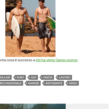
nta cosa è successo a
chi ha vinto l’anno scorso
.
DOLLARI
EURO
GAY
GRATIS
LAVORO
RCO NAZIONALE
RANGER
RISTORANTE
SESSO