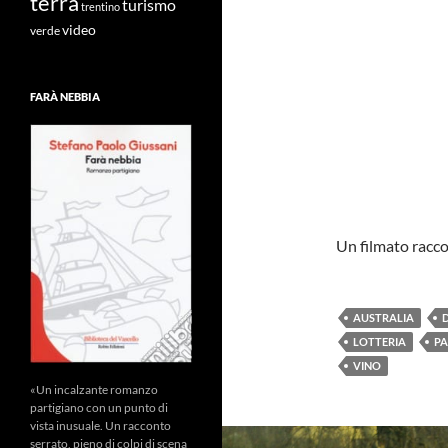
terra
turismo
trentino
video
verde
FARÀ NEBBIA
Un filmato racco
AUSTRALIA
LOTTERIA
PA
VINO
«Un incalzante romanzo
partigiano con un punto di
vista inusuale. Un racconto
serrato, pieno di colpi di scena