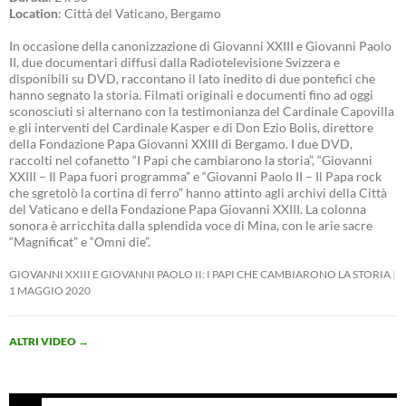
Location
: Città del Vaticano, Bergamo
In occasione della canonizzazione di Giovanni XXIII e Giovanni Paolo
II, due documentari diffusi dalla Radiotelevisione Svizzera e
disponibili su DVD, raccontano il lato inedito di due pontefici che
hanno segnato la storia. Filmati originali e documenti fino ad oggi
sconosciuti si alternano con la testimonianza del Cardinale Capovilla
e gli interventi del Cardinale Kasper e di Don Ezio Bolis, direttore
della Fondazione Papa Giovanni XXIII di Bergamo. I due DVD,
raccolti nel cofanetto “I Papi che cambiarono la storia”, “Giovanni
XXIII – Il Papa fuori programma” e “Giovanni Paolo II – Il Papa rock
che sgretolò la cortina di ferro” hanno attinto agli archivi della Città
del Vaticano e della Fondazione Papa Giovanni XXIII. La colonna
sonora è arricchita dalla splendida voce di Mina, con le arie sacre
“Magnificat” e “Omni die”.
GIOVANNI XXIII E GIOVANNI PAOLO II: I PAPI CHE CAMBIARONO LA STORIA
1 MAGGIO 2020
ALTRI VIDEO
→