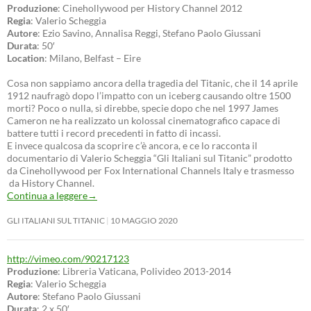
Produzione
: Cinehollywood per History Channel 2012
Regia
: Valerio Scheggia
Autore
: Ezio Savino, Annalisa Reggi, Stefano Paolo Giussani
Durata
: 50′
Location
: Milano, Belfast – Eire
Cosa non sappiamo ancora della tragedia del Titanic, che il 14 aprile
1912 naufragò dopo l’impatto con un iceberg causando oltre 1500
morti? Poco o nulla, si direbbe, specie dopo che nel 1997 James
Cameron ne ha realizzato un kolossal cinematografico capace di
battere tutti i record precedenti in fatto di incassi.
E invece qualcosa da scoprire c’è ancora, e ce lo racconta il
documentario di Valerio Scheggia “Gli Italiani sul Titanic” prodotto
da Cinehollywood per Fox International Channels Italy e trasmesso
da History Channel.
Continua a leggere
→
GLI ITALIANI SUL TITANIC
10 MAGGIO 2020
http://vimeo.com/90217123
Produzione
: Libreria Vaticana, Polivideo 2013-2014
Regia
: Valerio Scheggia
Autore
: Stefano Paolo Giussani
Durata
: 2 x 50′