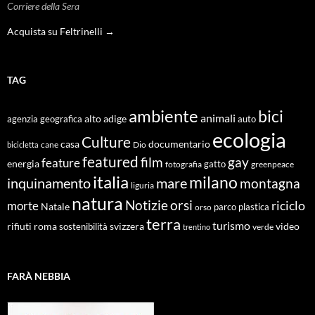
Corriere della Sera
Acquista su Feltrinelli →
TAG
ambiente
bici
animali
alto adige
agenzia geografica
auto
ecologia
Culture
documentario
casa
cane
Dio
bicicletta
featured
film
gay
feature
energia
fotografia
gatto
greenpeace
italia
milano
inquinamento
mare
montagna
liguria
natura
Notizie
orsi
riciclo
morte
Natale
orso
parco
plastica
terra
turismo
roma
svizzera
video
rifiuti
sostenibilità
verde
trentino
FARÀ NEBBIA