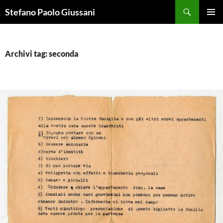
Vai
Cerca
Stefano Paolo Giussani
al
MENU
contenuto
PRINCI
Archivi tag: seconda