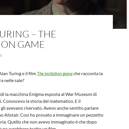
URING – THE
TION GAME
15
lan Turing e il film
The imitation game
che racconta la
ra nelle sale?
vidi la macchina Enigma esposta al War Museum di
ì. Conoscevo la storia del matematico. E il
gli avevano riservato. Avevo anche sentito parlare
o Alistair. Così ho provato a immaginare un pezzetto
toria. Quello che non avevo immaginato è che dopo
 ne avrebbero tratto un film.