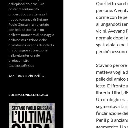
Quel letto sare
e di episodi dolorosi. Un
costante sentimento
persone. A vent’a
omoerotico caratterizza il
dorme con te per
nuovo romanzo di Stefano
allungandoti senz
Paolo Giussani, ambientato
con fedeltà storica in un
vicini. Avevano l
delicato momento di passaggio
normale dopo l’a
della nostra nazione e che
sgattaiolato nel
diventa una vicenda di sofferta
ma coraggiosa transizione
perché nessuno s
nella vita interiore dei
protagonisti».
Stavano per ore 
Corriere della Sera
metteva voglia di 
Acquista su Feltrinelli →
pelle dell’amico 
letto. Di fronte
libreria. I libri,
L’ULTIMA ONDA DEL LAGO
Un orologio era a
segmentava l’aria
l’inclinazione de
Per il più anzian
geometrico. Un q