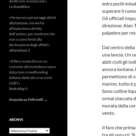
diritti non riconosciuti.»
entro pochi minut
La Repubblica
superare il rumo
«Ne escono personaggi attinti
Gli ufficiali im
alla fantasia, ma anche
direzione. Alan 
all’esperienza diretta
palpebre per resi
dell’autore, per mostrare che
non ci sono limiti alla
declinazione degli affetti.»
Dal centro della
Affaritaliani.it
una lancia. Un uo
«Il libro vuole dire un no
abiti civili gli 
convinto all’omofobia e nasce
ancora lontana. 
dal primo crowdfunding
permettono di va
italiano dedicato a racconti
LGBT.»
marino, tutto è p
Booksblog.it
Sono colline liq
ormai staccata da
Acquista su Feltrinelli →
murata della corv
vento.
ARCHIVI
Il faro che prim
Archivi
tra gli spruzzi. S