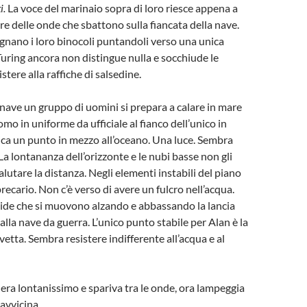
i.
La voce del marinaio sopra di loro riesce appena a
re delle onde che sbattono sulla fiancata della nave.
pugnano i loro binocoli puntandoli verso una unica
Turing ancora non distingue nulla e socchiude le
stere alla raffiche di salsedine.
 nave un gruppo di uomini si prepara a calare in mare
mo in uniforme da ufficiale al fianco dell’unico in
indica un punto in mezzo all’oceano. Una luce. Sembra
La lontananza dell’orizzonte e le nubi basse non gli
lutare la distanza. Negli elementi instabili del piano
recario. Non c’è verso di avere un fulcro nell’acqua.
uide che si muovono alzando e abbassando la lancia
lla nave da guerra. L’unico punto stabile per Alan è la
etta. Sembra resistere indifferente all’acqua e al
a era lontanissimo e spariva tra le onde, ora lampeggia
i avvicina.