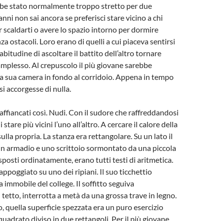
bbe stato normalmente troppo stretto per due
nni non sai ancora se preferisci stare vicino a chi
 scaldarti o avere lo spazio intorno per dormire
a ostacoli. Loro erano di quelli a cui piaceva sentirsi
’abitudine di ascoltare il battito dell’altro tornare
mplesso. Al crepuscolo il più giovane sarebbe
la sua camera in fondo al corridoio. Appena in tempo
i accorgesse di nulla.
affiancati così. Nudi. Con il sudore che raffreddandosi
stare più vicini l’uno all’altro. A cercare il calore della
sulla propria. La stanza era rettangolare. Su un lato il
 un armadio e uno scrittoio sormontato da una piccola
 disposti ordinatamente, erano tutti testi di aritmetica.
ppoggiato su uno dei ripiani. Il suo ticchettio
 immobile del college. Il soffitto seguiva
l tetto, interrotta a metà da una grossa trave in legno.
o, quella superficie spezzata era un puro esercizio
uadrato diviso in due rettangoli. Per il più giovane