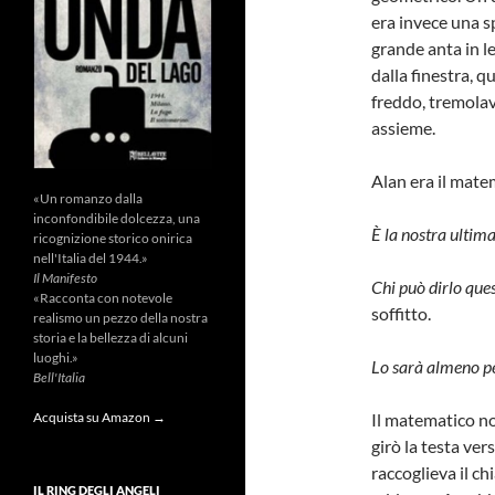
era invece una sp
grande anta in le
dalla finestra, q
freddo, tremola
assieme.
Alan era il matem
«Un romanzo dalla
inconfondibile dolcezza, una
È la nostra ultim
ricognizione storico onirica
nell'Italia del 1944.»
Il Manifesto
Chi può dirlo que
«Racconta con notevole
soffitto.
realismo un pezzo della nostra
storia e la bellezza di alcuni
luoghi.»
Lo sarà almeno per
Bell'Italia
Il matematico no
Acquista su Amazon →
girò la testa vers
raccoglieva il ch
IL RING DEGLI ANGELI