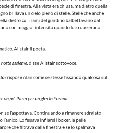
ecie di finestra. Alla vista era chiusa, ma dietro quella
gno brillava un cielo pieno di stelle. Stelle che anche
uella dietro cui i rami del giardino balbettavano dal
vano con maggior intensità quando loro due erano
atico, Alistair il poeta.
a notte assieme,
disse Alistair sottovoce.
sto?
rispose Alan come se stesse fissando qualcosa sul
 un po’. Parto per un giro in Europa.
n se l’aspettava. Continuando a rimanere sdraiato
o l’amico. Lo fissava infilarsi i boxer, la pelle
iarore che filtrava dalla finestra e se lo spalmava