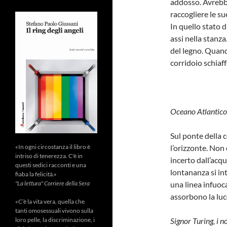
addosso. Avrebbe 
raccogliere le su
In quello stato d
assi nella stanz
del legno. Quando
corridoio schiaf
Oceano Atlantic
Sul ponte della c
«In ogni circostanza il libro è
l’orizzonte. Non
intriso di tenerezza. C'è in
incerto dall’acq
questi sedici racconti e una
lontananza si in
fiaba la felicità.»
"La lettura" Corriere della Sera
una linea infuoca
assorbono la luce
«C’è la vita vera, quella che
tanti omosessuali vivono sulla
loro pelle, la discriminazione, i
Signor Turing, i n