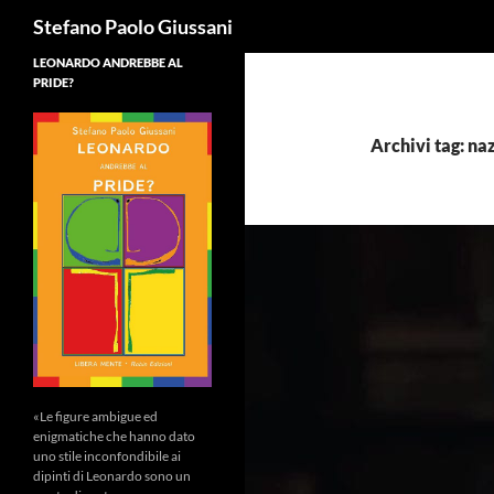
Cerca
Stefano Paolo Giussani
LEONARDO ANDREBBE AL
PRIDE?
Archivi tag: naz
«Le figure ambigue ed
enigmatiche che hanno dato
uno stile inconfondibile ai
dipinti di Leonardo sono un