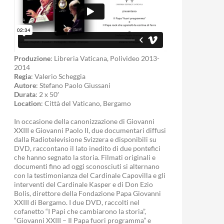
Produzione
: Libreria Vaticana, Polivideo 2013-
2014
Regia
: Valerio Scheggia
Autore
: Stefano Paolo Giussani
Durata
: 2 x 50′
Location
: Città del Vaticano, Bergamo
In occasione della canonizzazione di Giovanni
XXIII e Giovanni Paolo II, due documentari diffusi
dalla Radiotelevisione Svizzera e disponibili su
DVD, raccontano il lato inedito di due pontefici
che hanno segnato la storia. Filmati originali e
documenti fino ad oggi sconosciuti si alternano
con la testimonianza del Cardinale Capovilla e gli
interventi del Cardinale Kasper e di Don Ezio
Bolis, direttore della Fondazione Papa Giovanni
XXIII di Bergamo. I due DVD, raccolti nel
cofanetto “I Papi che cambiarono la storia”,
“Giovanni XXIII – Il Papa fuori programma” e