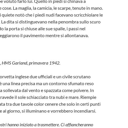
voluto farlo lui. Quello in piedi si chinava a
e cose. La maglia, la camicia, le scarpe, tenute in mano.
i quiete notò che i piedi nudi facevano scricchiolare le
a. La dita si distinguevano nella penombra sullo scuro
 la porta si chiuse alle sue spalle, i passi nel
feggiarono il pavimento mentre si allontanava.
o, HMS Garland, primavera 1942.
orvetta inglese due ufficiali e un civile scrutano
 è una linea precisa ma un contorno sfumato reso
ua sollevata dal vento e spazzata come polvere. In
travede il sole schiacciato tra nubi e mare. Riempie
ta tra due tavole color cenere che solo in certi punti
 al giorno, si illuminano e vorrebbero incendiarsi.
ostri hanno iniziato a trasmettere. Ci affiancheranno