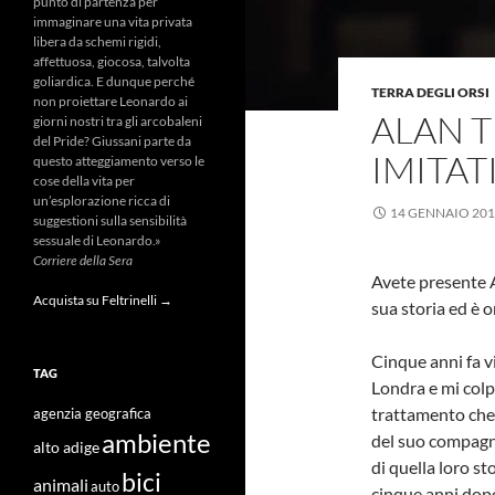
punto di partenza per
immaginare una vita privata
libera da schemi rigidi,
affettuosa, giocosa, talvolta
goliardica. E dunque perché
TERRA DEGLI ORSI
non proiettare Leonardo ai
ALAN T
giorni nostri tra gli arcobaleni
del Pride? Giussani parte da
IMITA
questo atteggiamento verso le
cose della vita per
un’esplorazione ricca di
14 GENNAIO 20
suggestioni sulla sensibilità
sessuale di Leonardo.»
Corriere della Sera
Avete presente A
Acquista su Feltrinelli →
sua storia ed è o
Cinque anni fa 
TAG
Londra e mi colp
trattamento che 
agenzia geografica
ambiente
del suo compagn
alto adige
di quella loro s
bici
animali
auto
cinque anni dopo