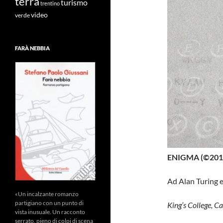
terra
turismo
trentino
video
verde
FARÀ NEBBIA
ENIGMA (©2011 
Ad Alan Turing e
«Un incalzante romanzo
partigiano con un punto di
King’s College, C
vista inusuale. Un racconto
serrato, pieno di colpi di scena