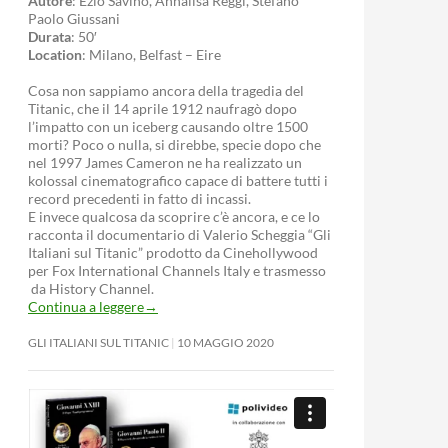
Autore
: Ezio Savino, Annalisa Reggi, Stefano
Paolo Giussani
Durata
: 50′
Location
: Milano, Belfast – Eire
Cosa non sappiamo ancora della tragedia del
Titanic, che il 14 aprile 1912 naufragò dopo
l’impatto con un iceberg causando oltre 1500
morti? Poco o nulla, si direbbe, specie dopo che
nel 1997 James Cameron ne ha realizzato un
kolossal cinematografico capace di battere tutti i
record precedenti in fatto di incassi.
E invece qualcosa da scoprire c’è ancora, e ce lo
racconta il documentario di Valerio Scheggia “Gli
Italiani sul Titanic” prodotto da Cinehollywood
per Fox International Channels Italy e trasmesso
da History Channel.
Continua a leggere
→
GLI ITALIANI SUL TITANIC
10 MAGGIO 2020