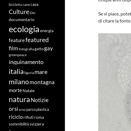
casa
cane
bicicletta
Culture
Dio
Se vi piace, pote
documentario
di citare la fonte
ecologia
energia
featured
feature
film
gay
fotografia
gatto
greenpeace
inquinamento
italia
mare
liguria
milano
montagna
morte
Natale
natura
Notizie
orsi
orso
parco
plastica
riciclo
roma
rifiuti
svizzera
sostenibilità