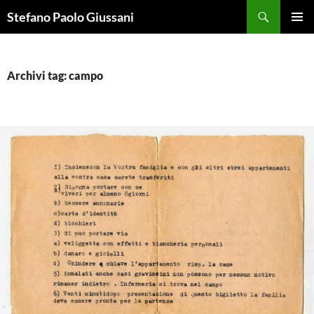
Vai
Cerca
Stefano Paolo Giussani
al
MENU
contenuto
PRINCI
Archivi tag: campo