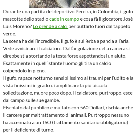
Durante una partita del deportivo Pereira, in Colombia, il gufo
mascotte dello stadio
cade in campo
e cosa fà il giocatore Josè
Luis Moreno?
Lo prende a calci
per buttarlo fuori dal tappeto
verde.
La scena ha dell’incredibile. Il gufo è sull’erba a pancia all’aria.
Vede avvicinare il calciatore. Dall’angolazione della camera si
direbbe stia stortando la testa forse aspettandosi un aiuto.
Esattamente in quell’istante l’uomo gli tira un calcio
colpendolo in pieno.
Il gufo, rapace notturno sensibilissimo ai traumi per l’udito e la
vista finissimi in grado di amplificare la più piccola
sollecitazione, muore poco dopo. Il calciatore, purtroppo, esce
dal campo sulle sue gambe.
Fischiato dal pubblico e multato con 560 Dollari, rischia anche
il carcere per maltrattamento di animali. Purtroppo nessuno
ha accennato a un TSO (trattamento sanitario obbligatorio)
per il deficiente di turno.