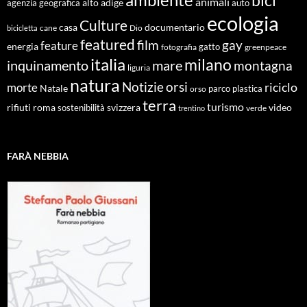
animali
alto adige
agenzia geografica
auto
ecologia
Culture
documentario
casa
cane
Dio
bicicletta
featured
film
gay
feature
energia
fotografia
gatto
greenpeace
italia
milano
inquinamento
mare
montagna
liguria
natura
Notizie
orsi
riciclo
morte
Natale
orso
parco
plastica
terra
turismo
roma
svizzera
video
rifiuti
sostenibilità
verde
trentino
FARÀ NEBBIA