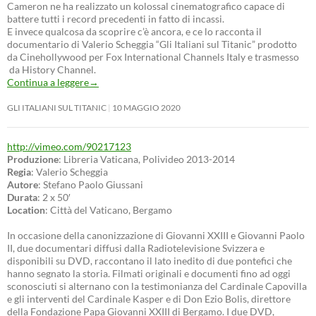
Cameron ne ha realizzato un kolossal cinematografico capace di
battere tutti i record precedenti in fatto di incassi.
E invece qualcosa da scoprire c’è ancora, e ce lo racconta il
documentario di Valerio Scheggia “Gli Italiani sul Titanic” prodotto
da Cinehollywood per Fox International Channels Italy e trasmesso
da History Channel.
Continua a leggere
→
GLI ITALIANI SUL TITANIC
10 MAGGIO 2020
http://vimeo.com/90217123
Produzione
: Libreria Vaticana, Polivideo 2013-2014
Regia
: Valerio Scheggia
Autore
: Stefano Paolo Giussani
Durata
: 2 x 50′
Location
: Città del Vaticano, Bergamo
In occasione della canonizzazione di Giovanni XXIII e Giovanni Paolo
II, due documentari diffusi dalla Radiotelevisione Svizzera e
disponibili su DVD, raccontano il lato inedito di due pontefici che
hanno segnato la storia. Filmati originali e documenti fino ad oggi
sconosciuti si alternano con la testimonianza del Cardinale Capovilla
e gli interventi del Cardinale Kasper e di Don Ezio Bolis, direttore
della Fondazione Papa Giovanni XXIII di Bergamo. I due DVD,