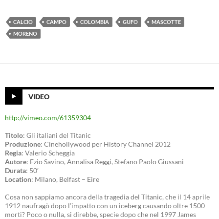
CALCIO
CAMPO
COLOMBIA
GUFO
MASCOTTE
MORENO
VIDEO
http://vimeo.com/61359304
Titolo
: Gli italiani del Titanic
Produzione
: Cinehollywood per History Channel 2012
Regia
: Valerio Scheggia
Autore
: Ezio Savino, Annalisa Reggi, Stefano Paolo Giussani
Durata
: 50′
Location
: Milano, Belfast – Eire
Cosa non sappiamo ancora della tragedia del Titanic, che il 14 aprile
1912 naufragò dopo l’impatto con un iceberg causando oltre 1500
morti? Poco o nulla, si direbbe, specie dopo che nel 1997 James